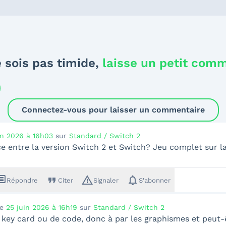
 sois pas timide,
laisse un petit com
Connectez-vous pour laisser un commentaire
in 2026 à 16h03
sur
Standard / Switch 2
e entre la version Switch 2 et Switch? Jeu complet sur l
sage
format_quote
warning_amber
notifications
Répondre
Citer
Signaler
S'abonner
le
25 juin 2026 à 16h19
sur
Standard / Switch 2
 key card ou de code, donc à par les graphismes et peut-êt