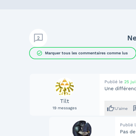
Ne
2
check_circle
Marquer tous les commentaires comme lus
Publié le
25 ju
Une différenc
Tilt
thumb_up
mes
19
messages
1
J'aime
Publié 
Pas de