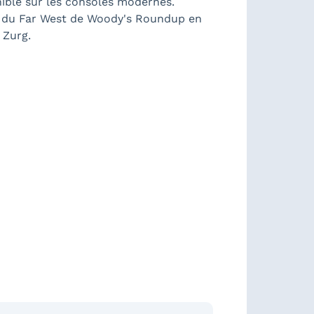
nible sur les consoles modernes.
t du Far West de Woody's Roundup en
 Zurg.