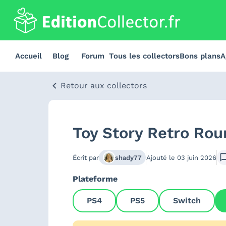
Accueil
Blog
Forum
Tous les collectors
Bons plans
A
Retour aux collectors
Toy Story Retro Rou
Écrit par
shady77
Ajouté le
03 juin 2026
Plateforme
PS4
PS5
Switch