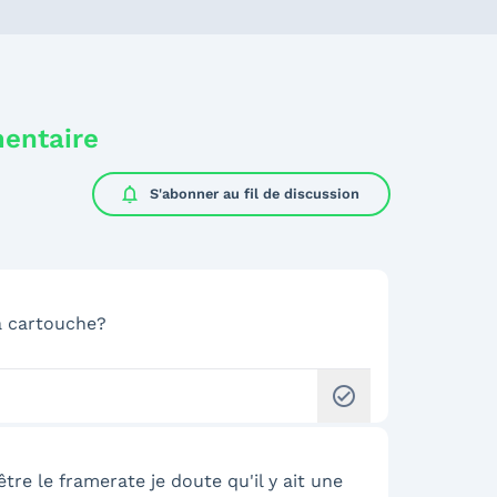
mentaire
notifications
S'abonner au
fil de discussion
a cartouche?
check_circle
re le framerate je doute qu'il y ait une