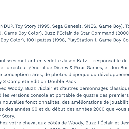
DUP, Toy Story (1995, Sega Genesis, SNES, Game Boy), Toy
999, Game Boy Color), Buzz l'Éclair de Star Command (2000
Boy Color), 1001 pattes (1998, PlayStation 1, Game Boy Co
ulisses mettant en vedette Jason Katz – responsable de l
t et directeur général de Disney & Pixar Games, et Jon B
e conception rares, de photos d'époque du développement
ry 3 Complete Edition Double Pack
ec Woody, Buzz l’Éclair et d’autres personnages classiqu
les versions console et portable de quatre des premiers ti
e nouvelles fonctionnalités, des améliorations de jouabili
cès des années 90 et du début des années 2000 que vous a
 Story.
chez votre cheval aux côtés de Woody, Buzz l'Éclair et Jes