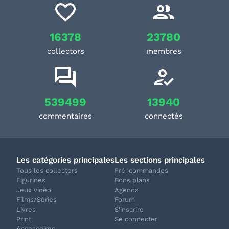
16378
23780
collectors
membres
539499
13940
commentaires
connectés
Les catégories principales
Les sections principales
Tous les collectors
Pré-commandes
Figurines
Bons plans
Jeux vidéo
Agenda
Films/Séries
Forum
Livres
S'inscrire
Print
Se connecter
Accessoires