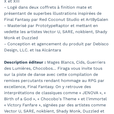
X et XIII
- Logé dans deux coffrets à finition mate et
présentant de superbes illustrations inspirées de
Final Fantasy par Red Coconut Studio et ArtByGalen
- Masterisé par PrototypeRaptor et mettant en
vedette les artistes Vector U, SARE, nokbient, Shady
Monk et Duzzled
- Conception et agencement du produit par Debisco
Design, LLC. et Isa Alcántara
Description éditeur :
Mages Blancs, Cids, Guerriers
des Lumières, Chocobos… Firaga vous invite tous
sur la piste de danse avec cette compilation de
remixes percutants rendant hommage au RPG par
excellence, Final Fantasy. On y retrouve des
interprétations de classiques comme « JENOVA », «
Birth of a God », « Chocobo's Theme » et l'immortel
« Victory Fanfare », signées par des artistes comme
Vector U, SARE, nokbient, Shady Monk, Duzzled et