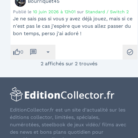
Bourriquet45
Publié le
10 juin 2026 à 12h01
sur
Standard / Switch 2
Je ne sais pas si vous y avez déjà jouez, mais si ce
n'est pas le cas j'espère que vous allez passer du
bon temps, perso j'ai adoré !
thumb_up
message
arrow_drop_down
check_circle
0
2 affichés sur 2 trouvés
EditionCollector.fr est un site d'actualité sur les
éditions collector, limitées, spéciales,
numérotées, steelbook de jeux vidéo/ films avec
des news et bons plans quotidien pour