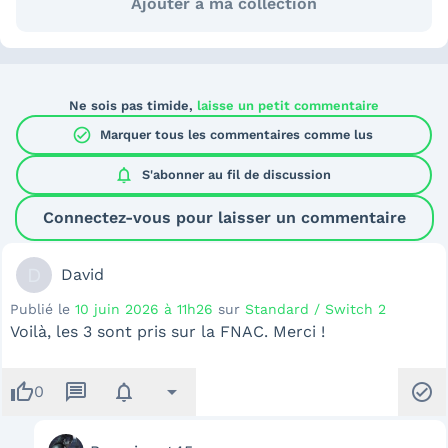
Ajouter à ma collection
Ne sois pas timide,
laisse un petit commentaire
check_circle
Marquer tous les commentaires comme lus
notifications
S'abonner au
fil de discussion
Connectez-vous pour laisser un commentaire
D
David
Publié le
10 juin 2026 à 11h26
sur
Standard / Switch 2
Voilà, les 3 sont pris sur la FNAC. Merci !
thumb_up
message
notifications
arrow_drop_down
check_circle
0