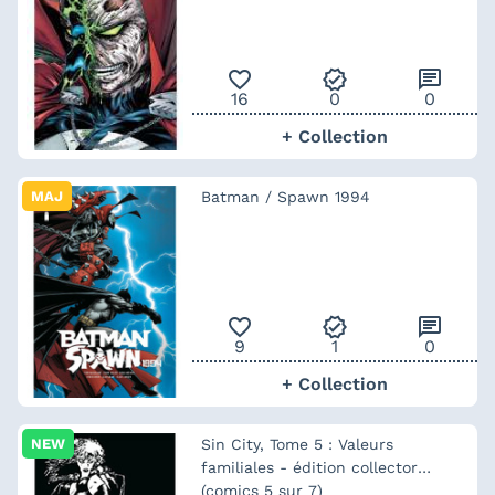
favorite_outline
verified
chat
16
0
0
+ Collection
MAJ
Batman / Spawn 1994
favorite_outline
verified
chat
9
1
0
+ Collection
NEW
Sin City, Tome 5 : Valeurs
familiales - édition collector
(comics 5 sur 7)