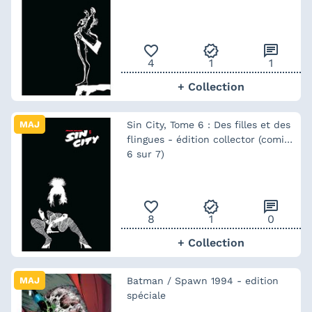
favorite_outline
verified
chat
4
1
1
+ Collection
MAJ
Sin City, Tome 6 : Des filles et des
flingues - édition collector (comics
6 sur 7)
favorite_outline
verified
chat
8
1
0
+ Collection
MAJ
Batman / Spawn 1994 - edition
spéciale