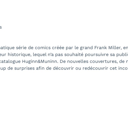
s
matique série de comics créée par le grand Frank Miller, 
teur historique, lequel n’a pas souhaité poursuivre sa pu
le catalogue Huginn&Muninn. De nouvelles couvertures, d
 de surprises afin de découvrir ou redécouvrir cet inc