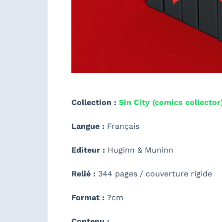
Collection :
Sin City (comics collector
Langue :
Français
Editeur :
Huginn & Muninn
Relié :
344 pages / couverture rigide
Format :
?cm
Contenu :