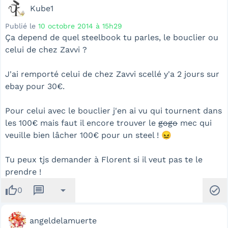
Kube1
Publié le
10 octobre 2014 à 15h29
Ça depend de quel steelbook tu parles, le bouclier ou
celui de chez Zavvi ?
J'ai remporté celui de chez Zavvi scellé y'a 2 jours sur
ebay pour 30€.
Pour celui avec le bouclier j'en ai vu qui tournent dans
les 100€ mais faut il encore trouver le
gogo
mec qui
veuille bien lâcher 100€ pour un steel ! 😖
Tu peux tjs demander à Florent si il veut pas te le
prendre !
thumb_up
message
arrow_drop_down
check_circle
0
angeldelamuerte