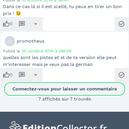
Publié le
10 octobre 2014 à 16h47
Dans ce cas là si il est scellé, tu peux en tirer un bon
prix ! 😉
thumb_up
message
arrow_drop_down
check_circle
0
p
promotheus
Publié le
30 octobre 2014 à 09h59
quelles sont les pistes et st de ta version elle peut
m'interesser mais je veux pas la german
thumb_up
message
arrow_drop_down
check_circle
0
Connectez-vous pour laisser un commentaire
7 affichés sur 7 trouvés