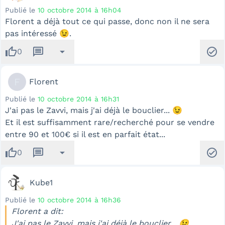
Publié le
10 octobre 2014 à 16h04
Florent a déjà tout ce qui passe, donc non il ne sera
pas intéressé 😉.
thumb_up
message
arrow_drop_down
check_circle
0
F
Florent
Publié le
10 octobre 2014 à 16h31
J'ai pas le Zavvi, mais j'ai déjà le bouclier... 😉
Et il est suffisamment rare/recherché pour se vendre
entre 90 et 100€ si il est en parfait état...
thumb_up
message
arrow_drop_down
check_circle
0
Kube1
Publié le
10 octobre 2014 à 16h36
Florent a dit:
J'ai pas le Zavvi, mais j'ai déjà le bouclier... 😉