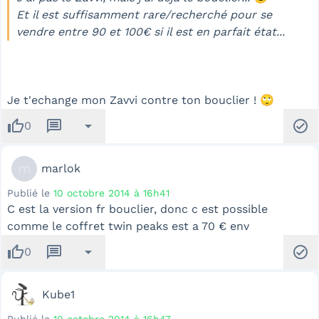
Et il est suffisamment rare/recherché pour se
vendre entre 90 et 100€ si il est en parfait état...
Je t'echange mon Zavvi contre ton bouclier ! 🙄
thumb_up
message
arrow_drop_down
check_circle
0
m
marlok
Publié le
10 octobre 2014 à 16h41
C est la version fr bouclier, donc c est possible
comme le coffret twin peaks est a 70 € env
thumb_up
message
arrow_drop_down
check_circle
0
Kube1