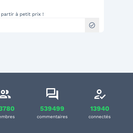
partir à petit prix !
check_circle
3780
539499
13940
embres
commentaires
connectés