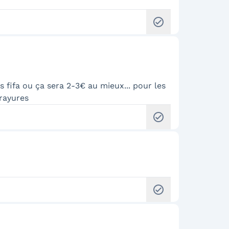
check_circle
 fifa ou ça sera 2-3€ au mieux... pour les
 rayures
check_circle
check_circle