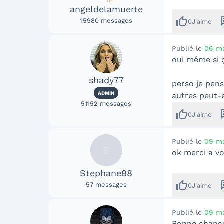
angeldelamuerte
thumb_up
me
15980
messages
0
J'aime
Publié le
06 ma
oui même si ç
shady77
perso je pens
ADMIN
autres peut-e
51152
messages
thumb_up
me
0
J'aime
Publié le
09 ma
S
ok merci a vo
Stephane88
thumb_up
me
57
messages
0
J'aime
Publié le
09 ma
Bonne chance