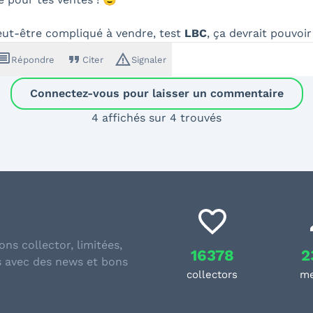
peut-être compliqué à vendre, test
LBC
, ça devrait pouvoir 
ssage
format_quote
warning_amber
Répondre
Citer
Signaler
Connectez-vous pour laisser un commentaire
4 affichés sur 4 trouvés
ons collector, limitées,
16378
2
s avec des news et bons
collectors
m