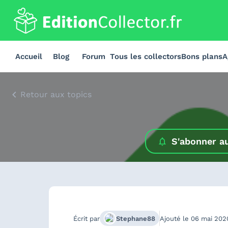
Accueil
Blog
Forum
Tous les collectors
Bons plans
A
Retour aux topics
S'abonner a
Écrit par
Stephane88
Ajouté le
06 mai 202