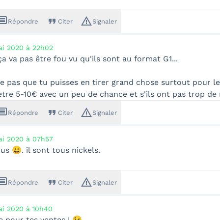
ssage
format_quote
warning_amber
Répondre
Citer
Signaler
i 2020 à 22h02
a va pas être fou vu qu'ils sont au format G1...
e pas que tu puisses en tirer grand chose surtout pour les
tre 5-10€ avec un peu de chance et s'ils ont pas trop de
ssage
format_quote
warning_amber
Répondre
Citer
Signaler
i 2020 à 07h57
us 😀. il sont tous nickels.
ssage
format_quote
warning_amber
Répondre
Citer
Signaler
i 2020 à 10h40
 pour tes ventes ! 😉