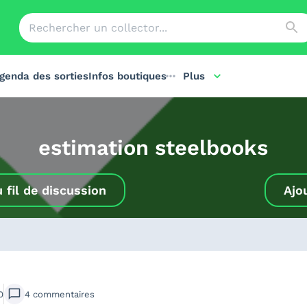
genda des sorties
Infos boutiques
Plus
estimation steelbooks
u
fil de discussion
Ajo
0
4
commentaires