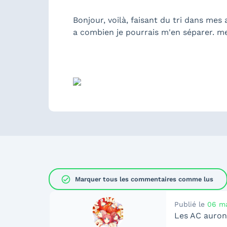
Bonjour, voilà, faisant du tri dans mes 
a combien je pourrais m'en séparer. me
check_circle
Marquer tous les commentaires comme lus
Publié le
06 ma
Les AC auront