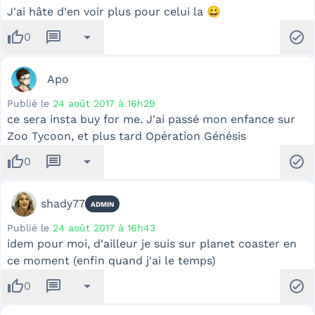
J'ai hâte d'en voir plus pour celui la 😀
thumb_up
message
arrow_drop_down
check_circle
0
Apo
Publié le
24 août 2017 à 16h29
ce sera insta buy for me. J'ai passé mon enfance sur
Zoo Tycoon, et plus tard Opération Génésis
thumb_up
message
arrow_drop_down
check_circle
0
shady77
ADMIN
Publié le
24 août 2017 à 16h43
idem pour moi, d'ailleur je suis sur planet coaster en
ce moment (enfin quand j'ai le temps)
thumb_up
message
arrow_drop_down
check_circle
0