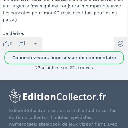
autre genre (mais qui est toujours incompatible avec
les consoles pour moi XD mais c'est fait pour et ça
passe).
Je dérive.
thumb_up
message
arrow_drop_down
check_circle
0
Connectez-vous pour laisser un commentaire
22 affichés sur 22 trouvés
EditionCollector.fr est un site d'actualité sur les
éditions collector, limitées, spéciales,
numérotées, steelbook de jeux vidéo/ films avec