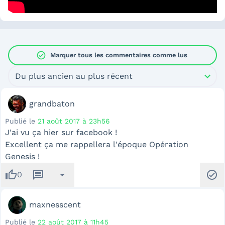
check_circle
Marquer tous les commentaires comme lus
Du plus ancien au plus récent
grandbaton
Publié le
21 août 2017 à 23h56
J'ai vu ça hier sur facebook !
Excellent ça me rappellera l'époque Opération
Genesis !
thumb_up
message
arrow_drop_down
check_circle
0
maxnesscent
Publié le
22 août 2017 à 11h45