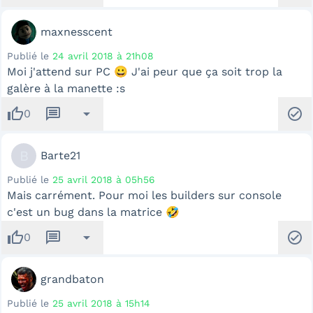
maxnesscent
Publié le
24 avril 2018 à 21h08
Moi j'attend sur PC 😀 J'ai peur que ça soit trop la
galère à la manette :s
thumb_up
message
arrow_drop_down
check_circle
0
B
Barte21
Publié le
25 avril 2018 à 05h56
Mais carrément. Pour moi les builders sur console
c'est un bug dans la matrice 🤣
thumb_up
message
arrow_drop_down
check_circle
0
grandbaton
Publié le
25 avril 2018 à 15h14