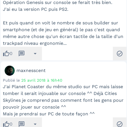
Opération Genesis sur console se ferait très bien.
J'ai eu la version PC puis PS2.
Et puis quand on voit le nombre de sous builder sur
smartphone (et de jeu en général) le pas c'est quand
même autre chose qu'un écran tactile de la taille d'un
trackpad niveau ergonomie...
thumb_up
message
arrow_drop_down
check_circle
0
maxnesscent
Publié le
25 avril 2018 à 16h40
J'ai Planet Coaster du même studio sur PC mais laisse
tomber il serait injouable sur console ^^ Déjà Cities
Skylines je comprend pas comment font les gens pour
pouvoir jouer sur console ^^
Mais je prendrai sur PC de toute façon ^^
thumb_up
message
arrow_drop_down
check_circle
0