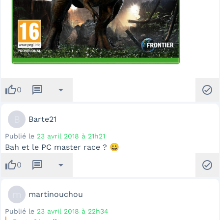
thumb_up
message
arrow_drop_down
check_circle
0
B
Barte21
Publié le
23 avril 2018 à 21h21
Bah et le PC master race ? 😀
thumb_up
message
arrow_drop_down
check_circle
0
m
martinouchou
Publié le
23 avril 2018 à 22h34