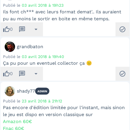
Publié le
03 avril 2018 à 19h23
Ils font ch*** avec leurs format demat'.. Ils auraient
pu au moins le sortir en boite en même temps.
thumb_up
message
arrow_drop_down
check_circle
0
grandbaton
Publié le
03 avril 2018 à 19h40
Ça pu pour un eventuel collector ça 😐
thumb_up
message
arrow_drop_down
check_circle
0
shady77
ADMIN
Publié le
23 avril 2018 à 21h12
Pas encore d'édition limitée pour l'instant, mais sinon
le jeu est dispo en version classique sur
Amazon 60€
Fnac 60€