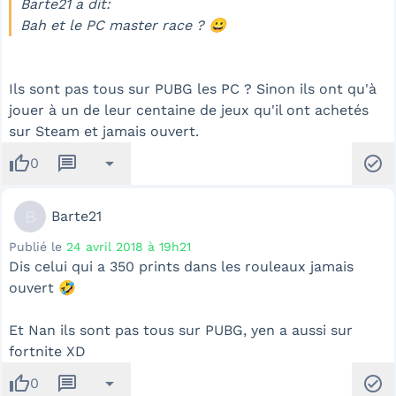
Barte21 a dit:
Bah et le PC master race ? 😀
Ils sont pas tous sur PUBG les PC ? Sinon ils ont qu'à
jouer à un de leur centaine de jeux qu'il ont achetés
sur Steam et jamais ouvert.
thumb_up
message
arrow_drop_down
check_circle
0
B
Barte21
Publié le
24 avril 2018 à 19h21
Dis celui qui a 350 prints dans les rouleaux jamais
ouvert 🤣
Et Nan ils sont pas tous sur PUBG, yen a aussi sur
fortnite XD
thumb_up
message
arrow_drop_down
check_circle
0