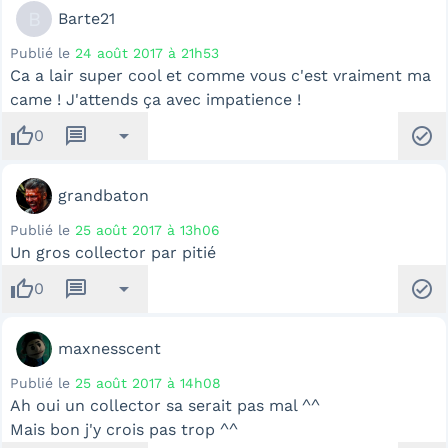
B
Barte21
Publié le
24 août 2017 à 21h53
Ca a lair super cool et comme vous c'est vraiment ma
came ! J'attends ça avec impatience !
thumb_up
message
arrow_drop_down
check_circle
0
grandbaton
Publié le
25 août 2017 à 13h06
Un gros collector par pitié
thumb_up
message
arrow_drop_down
check_circle
0
maxnesscent
Publié le
25 août 2017 à 14h08
Ah oui un collector sa serait pas mal ^^
Mais bon j'y crois pas trop ^^