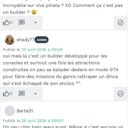
incroyable sur viva pinata ? XD Comment ça c'est pas
un builder ? 😀
thumb_up
message
arrow_drop_down
check_circle
0
shady77
ADMIN
Publié le
25 avril 2018 à 21h08
oui mais là c'est un builder développé pour les
consoles et surtout une fois les attractions
construites on peu se balader dedans en mode GTA
pour faire des missions du genre rattraper un dinos
qui s'est échappé de son enclos ^^
thumb_up
message
arrow_drop_down
check_circle
0
B
Barte21
Publié le
26 avril 2018 à 05h57
On peu citer halo wars aussi. Même si c'est encore un