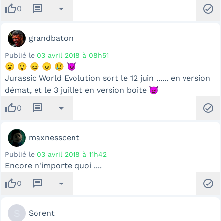
thumb_up
message
arrow_drop_down
check_circle
0
grandbaton
Publié le
03 avril 2018 à 08h51
😮 😲 😖 😠 😢 👿
Jurassic World Evolution sort le 12 juin ...... en version
démat, et le 3 juillet en version boite 👿
thumb_up
message
arrow_drop_down
check_circle
0
maxnesscent
Publié le
03 avril 2018 à 11h42
Encore n'importe quoi ....
thumb_up
message
arrow_drop_down
check_circle
0
S
Sorent