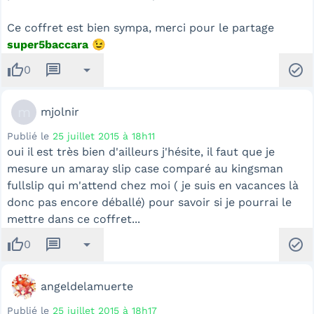
Ce coffret est bien sympa, merci pour le partage
super5baccara
😉
thumb_up
message
arrow_drop_down
check_circle
0
m
mjolnir
Publié le
25 juillet 2015 à 18h11
oui il est très bien d'ailleurs j'hésite, il faut que je
mesure un amaray slip case comparé au kingsman
fullslip qui m'attend chez moi ( je suis en vacances là
donc pas encore déballé) pour savoir si je pourrai le
mettre dans ce coffret...
thumb_up
message
arrow_drop_down
check_circle
0
angeldelamuerte
Publié le
25 juillet 2015 à 18h17