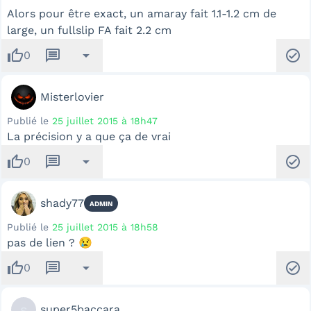
Alors pour être exact, un amaray fait 1.1-1.2 cm de
large, un fullslip FA fait 2.2 cm
thumb_up
message
arrow_drop_down
check_circle
0
Misterlovier
Publié le
25 juillet 2015 à 18h47
La précision y a que ça de vrai
thumb_up
message
arrow_drop_down
check_circle
0
shady77
ADMIN
Publié le
25 juillet 2015 à 18h58
pas de lien ? 😢
thumb_up
message
arrow_drop_down
check_circle
0
s
super5baccara