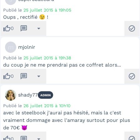
Publié le
25 juillet 2015 à 19h05
Oups , rectifié 😉 !
thumb_up
message
arrow_drop_down
check_circle
0
m
mjolnir
Publié le
25 juillet 2015 à 19h38
du coup je ne me prendrai pas ce coffret alors...
thumb_up
message
arrow_drop_down
check_circle
0
shady77
ADMIN
Publié le
26 juillet 2015 à 10h10
avec le steelbook j'aurai pas hésité, mais la c'est
vraiment dommage avec l'amaray surtout pour plus
de 70€ 😈
thumb_up
message
arrow_drop_down
check_circle
0