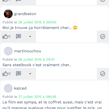
grandbaton
Publié le
26 juillet 2015 à 20h50
Moi je trouve ça horriblement cher... 🙄
thumb_up
message
arrow_drop_down
check_circle
0
m
martinouchou
Publié le
26 juillet 2015 à 21h31
Sans steelbook c'est vraiment cher..
thumb_up
message
arrow_drop_down
check_circle
0
k
kalced
Publié le
27 juillet 2015 à 06h35
Le film est sympa, et le coffret aussi, mais c'est vrai
qu'il manque quelque chose pour justifier le prix, un