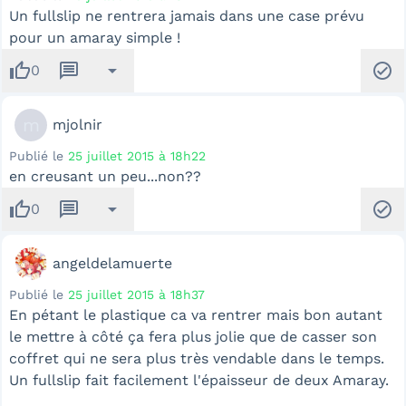
Un fullslip ne rentrera jamais dans une case prévu
pour un amaray simple !
thumb_up
message
arrow_drop_down
check_circle
0
m
mjolnir
Publié le
25 juillet 2015 à 18h22
en creusant un peu...non??
thumb_up
message
arrow_drop_down
check_circle
0
angeldelamuerte
Publié le
25 juillet 2015 à 18h37
En pétant le plastique ca va rentrer mais bon autant
le mettre à côté ça fera plus jolie que de casser son
coffret qui ne sera plus très vendable dans le temps.
Un fullslip fait facilement l'épaisseur de deux Amaray.