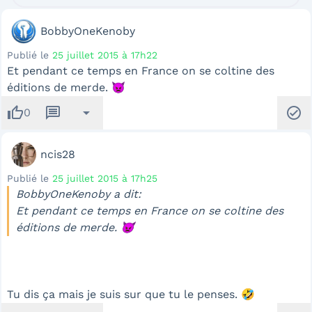
BobbyOneKenoby
Publié le
25 juillet 2015 à 17h22
Et pendant ce temps en France on se coltine des
éditions de merde. 👿
thumb_up
message
arrow_drop_down
check_circle
0
ncis28
Publié le
25 juillet 2015 à 17h25
BobbyOneKenoby a dit:
Et pendant ce temps en France on se coltine des
éditions de merde. 👿
Tu dis ça mais je suis sur que tu le penses. 🤣