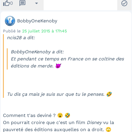
thumb_up
message
arrow_drop_down
check_circle
0
BobbyOneKenoby
Publié le
25 juillet 2015 à 17h45
ncis28 a dit:
BobbyOneKenoby a dit:
Et pendant ce temps en France on se coltine des
éditions de merde. 👿
Tu dis ça mais je suis sur que tu le penses. 🤣
Comment t'as deviné ? 😮 🤣
On pourrait croire que c'est un film
Disney
vu la
pauvreté des éditions auxquelles on a droit. 🙄