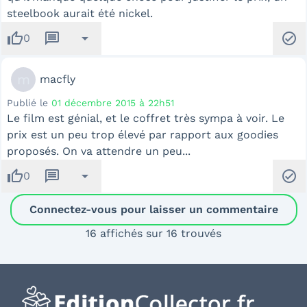
steelbook aurait été nickel.
thumb_up
message
arrow_drop_down
check_circle
0
m
macfly
Publié le
01 décembre 2015 à 22h51
Le film est génial, et le coffret très sympa à voir. Le
prix est un peu trop élevé par rapport aux goodies
proposés. On va attendre un peu...
thumb_up
message
arrow_drop_down
check_circle
0
Connectez-vous pour laisser un commentaire
16 affichés sur 16 trouvés