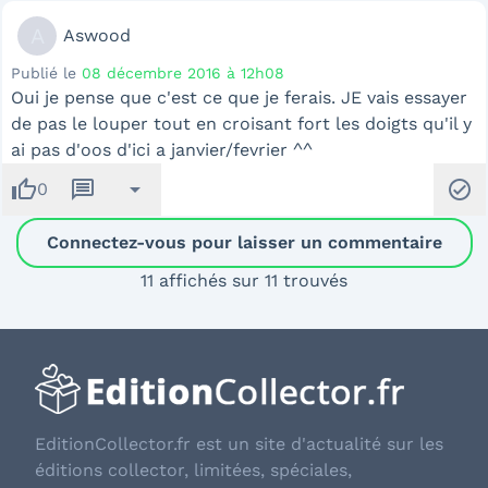
A
Aswood
Publié le
08 décembre 2016 à 12h08
Oui je pense que c'est ce que je ferais. JE vais essayer
de pas le louper tout en croisant fort les doigts qu'il y
ai pas d'oos d'ici a janvier/fevrier ^^
thumb_up
message
arrow_drop_down
check_circle
0
Connectez-vous pour laisser un commentaire
11 affichés sur 11 trouvés
EditionCollector.fr est un site d'actualité sur les
éditions collector, limitées, spéciales,