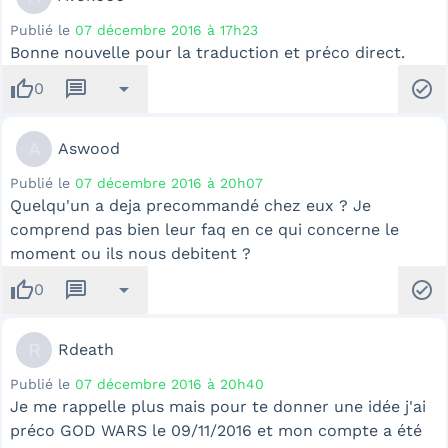
Publié le
07 décembre 2016 à 17h23
Bonne nouvelle pour la traduction et préco direct.
thumb_up
message
arrow_drop_down
check_circle
0
A
Aswood
Publié le
07 décembre 2016 à 20h07
Quelqu'un a deja precommandé chez eux ? Je
comprend pas bien leur faq en ce qui concerne le
moment ou ils nous debitent ?
thumb_up
message
arrow_drop_down
check_circle
0
R
Rdeath
Publié le
07 décembre 2016 à 20h40
Je me rappelle plus mais pour te donner une idée j'ai
préco GOD WARS le 09/11/2016 et mon compte a été