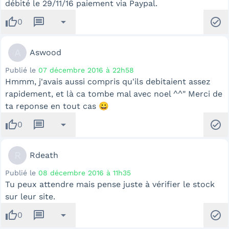
débité le 29/11/16 paiement via Paypal.
thumb_up
message
arrow_drop_down
check_circle
0
A
Aswood
Publié le
07 décembre 2016 à 22h58
Hmmm, j'avais aussi compris qu'ils debitaient assez
rapidement, et là ca tombe mal avec noel ^^" Merci de
ta reponse en tout cas 😀
thumb_up
message
arrow_drop_down
check_circle
0
R
Rdeath
Publié le
08 décembre 2016 à 11h35
Tu peux attendre mais pense juste à vérifier le stock
sur leur site.
thumb_up
message
arrow_drop_down
check_circle
0