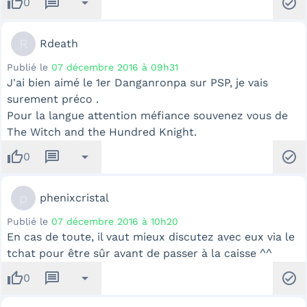
thumb_up
message
arrow_drop_down
check_circle
0
R
Rdeath
Publié le
07 décembre 2016 à 09h31
J'ai bien aimé le 1er Danganronpa sur PSP, je vais
surement préco .
Pour la langue attention méfiance souvenez vous de
The Witch and the Hundred Knight.
thumb_up
message
arrow_drop_down
check_circle
0
p
phenixcristal
Publié le
07 décembre 2016 à 10h20
En cas de toute, il vaut mieux discutez avec eux via le
tchat pour être sûr avant de passer à la caisse ^^
thumb_up
message
arrow_drop_down
check_circle
0