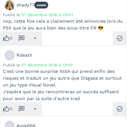
shady77
ADMIN
Publié le
07 décembre 2016 à 12h07
nop, cette fois cela a clairement été annoncée lors du
PSX que le jeu aura bien des sous-titre FR 😎
thumb_up
message
arrow_drop_down
check_circle
0
R
Rdeath
Publié le
07 décembre 2016 à 12h51
C'est une bonne surprise NISA qui prend enfin des
risques et traduit un jeu autre que Disgaea et surtout
un jeu type Visual Novel.
J'espère que le jeu rencontreras un succès suffisant
pour avoir par la suite d'autre trad
thumb_up
message
arrow_drop_down
check_circle
0
A
Avok666