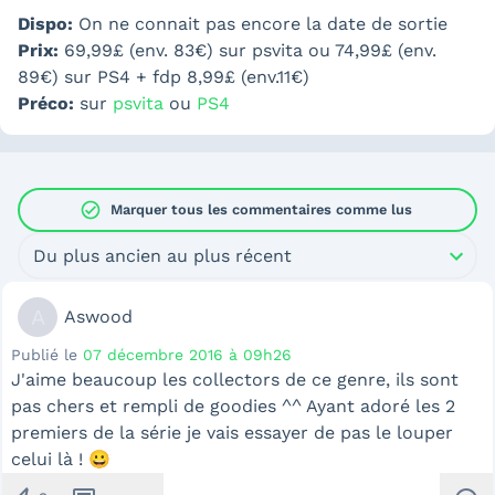
Dispo:
On ne connait pas encore la date de sortie
Prix:
69,99£ (env. 83€) sur psvita ou 74,99£ (env.
89€) sur PS4 + fdp 8,99£ (env.11€)
Préco:
sur
psvita
ou
PS4
check_circle
Marquer tous les commentaires comme lus
Du plus ancien au plus récent
A
Aswood
Publié le
07 décembre 2016 à 09h26
J'aime beaucoup les collectors de ce genre, ils sont
pas chers et rempli de goodies ^^ Ayant adoré les 2
premiers de la série je vais essayer de pas le louper
celui là ! 😀