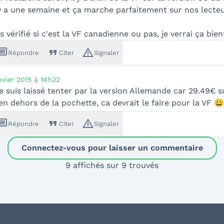
il y a une semaine et ça marche parfaitement sur nos lecteu
s vérifié si c'est la VF canadienne ou pas, je verrai ça bien
ssage
format_quote
warning_amber
Répondre
Citer
Signaler
nvier 2015 à 14h22
 suis laissé tenter par la version Allemande car 29.49€ 
en dehors de la pochette, ca devrait le faire pour la VF 😀
ssage
format_quote
warning_amber
Répondre
Citer
Signaler
Connectez-vous pour laisser un commentaire
9 affichés sur 9 trouvés