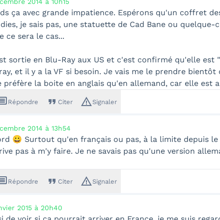
cembre 2014 à 10h15
nds ça avec grande impatience. Espérons qu'un coffret de
ies, je sais pas, une statuette de Cad Bane ou quelque-c
 ce sera le cas...
st sortie en Blu-Ray aux US et c'est confirmé qu'elle es
ay, et il y a la VF si besoin. Je vais me le prendre bientôt
e préfère la boite en anglais qu'en allemand, car elle est 
ssage
format_quote
warning_amber
Répondre
Citer
Signaler
cembre 2014 à 13h54
rd 😀 Surtout qu'en français ou pas, à la limite depuis 
rrive pas à m'y faire. Je ne savais pas qu'une version allem
ssage
format_quote
warning_amber
Répondre
Citer
Signaler
nvier 2015 à 20h40
si de voir si ça pourrait arriver en France, je me suis reg