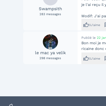
je l'ai reçu 
Swampsith
283
messages
Modif: J'ai pa
thumb_up
me
0
J'aime
Publié le
22 ja
Bon moi je me
ricaine donc 
le mac ya velik
thumb_up
me
298
messages
0
J'aime