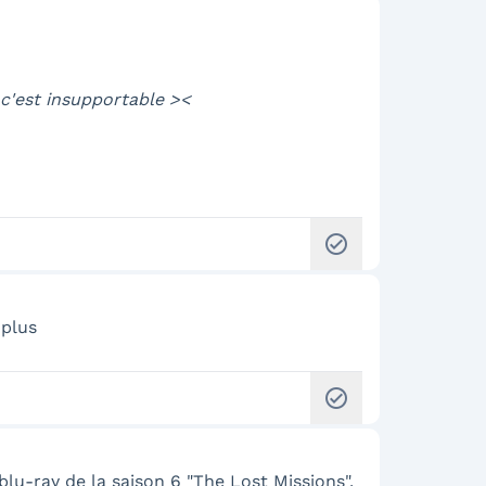
 c'est insupportable ><
check_circle
 plus
check_circle
 blu-ray de la saison 6 "The Lost Missions",