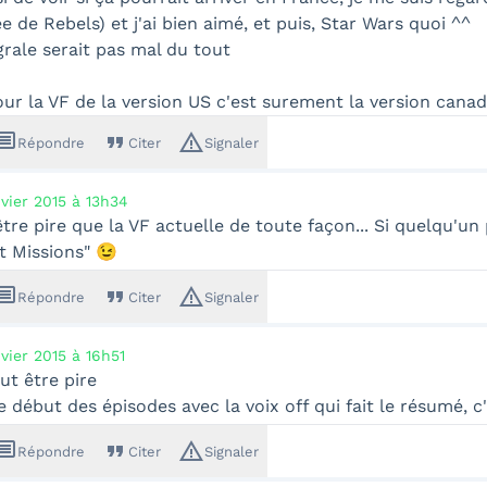
ée de Rebels) et j'ai bien aimé, et puis, Star Wars quoi ^^
rale serait pas mal du tout
ur la VF de la version US c'est surement la version cana
ssage
format_quote
warning_amber
Répondre
Citer
Signaler
nvier 2015 à 13h34
tre pire que la VF actuelle de toute façon... Si quelqu'un
t Missions" 😉
ssage
format_quote
warning_amber
Répondre
Citer
Signaler
nvier 2015 à 16h51
eut être pire
e début des épisodes avec la voix off qui fait le résumé, 
ssage
format_quote
warning_amber
Répondre
Citer
Signaler