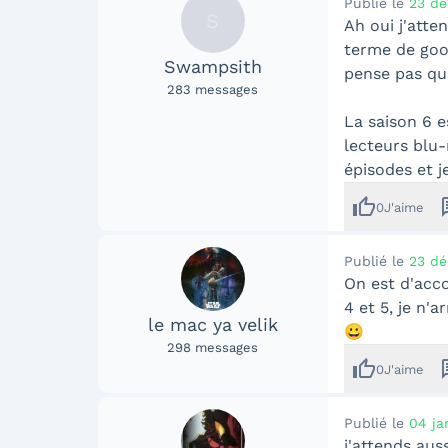
Publié le
23 dé
S
Ah oui j'atte
terme de good
Swampsith
pense pas que
283
messages
La saison 6 e
lecteurs blu-r
épisodes et j
thumb_up
me
0
J'aime
Publié le
23 dé
On est d'acco
4 et 5, je n'a
le mac ya velik
😀
298
messages
thumb_up
me
0
J'aime
Publié le
04 ja
j'attends aus