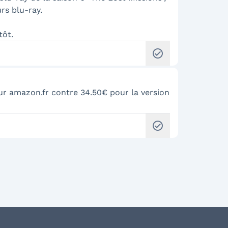
rs blu-ray.
tôt.
check_circle
sur amazon.fr contre 34.50€ pour la version
check_circle