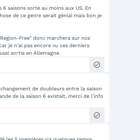
s 6 saisons sorte au moins aux US. En
hose de ce genre serait génial mais bon je
t "Region-Free" donc marchera sur nos
 car je n'ai pas encore vu ces derniers
aussi sortie en Allemagne.
check_circle
le changement de doubleurs entre la saison
ande de la saison 6 existait, merci de l'info
check_circle
ardé les 5 premières y'a quelques temps