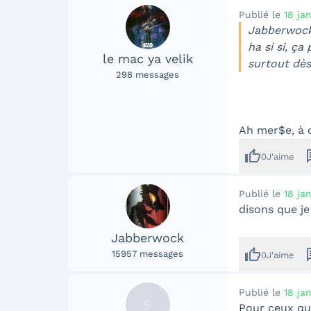
Publié le
18 ja
Jabberwock 
ha si si, ça
le mac ya velik
surtout dès
298
messages
Ah mer$e, à c
thumb_up
me
0
J'aime
Publié le
18 ja
disons que je
Jabberwock
thumb_up
me
15957
messages
0
J'aime
Publié le
18 ja
S
Pour ceux qui