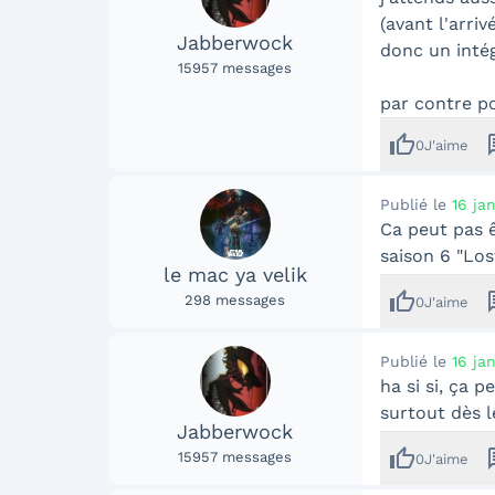
(avant l'arriv
Jabberwock
donc un intég
15957
messages
par contre po
thumb_up
me
0
J'aime
Publié le
16 ja
Ca peut pas ê
saison 6 "Los
le mac ya velik
thumb_up
me
298
messages
0
J'aime
Publié le
16 ja
ha si si, ça p
surtout dès l
Jabberwock
thumb_up
me
15957
messages
0
J'aime