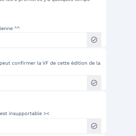
dienne ^^
check_circle
 peut confirmer la VF de cette édition de la
check_circle
c'est insupportable ><
check_circle