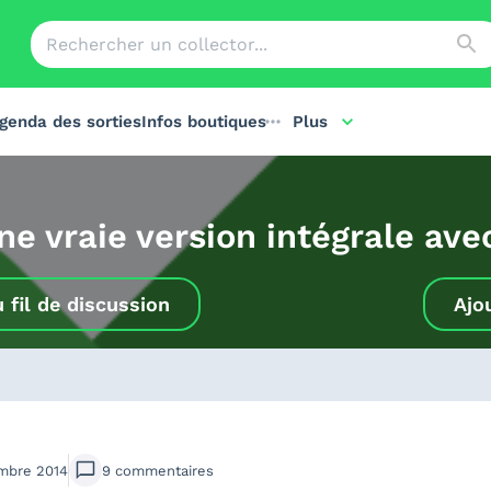
genda des sorties
Infos boutiques
Plus
e vraie version intégrale ave
u
fil de discussion
Ajo
mbre 2014
9
commentaires