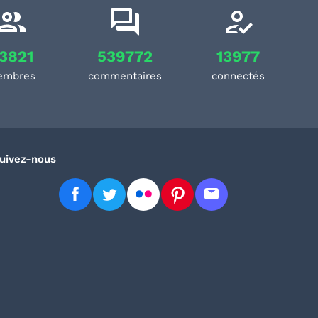
3821
539772
13977
embres
commentaires
connectés
uivez-nous