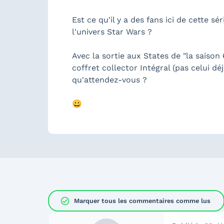
Est ce qu'il y a des fans ici de cette 
l'univers Star Wars ?
Avec la sortie aux States de "la saiso
coffret collector Intégral (pas celui d
qu'attendez-vous ?
😀
check_circle
Marquer tous les commentaires comme lus