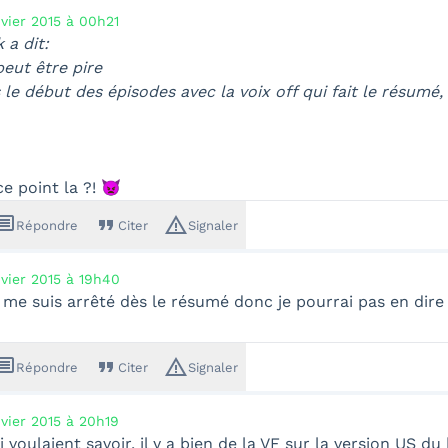
nvier 2015 à 00h21
a dit:
 peut être pire
 le début des épisodes avec la voix off qui fait le résumé,
e point la ?! 👿
ssage
format_quote
warning_amber
Répondre
Citer
Signaler
nvier 2015 à 19h40
 me suis arrêté dès le résumé donc je pourrai pas en dire
ssage
format_quote
warning_amber
Répondre
Citer
Signaler
nvier 2015 à 20h19
 voulaient savoir, il y a bien de la VF sur la version US du