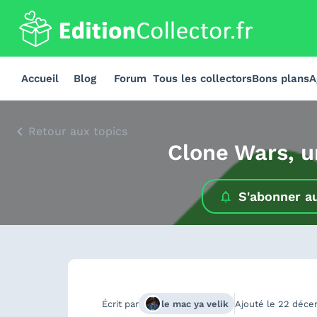
Accueil
Blog
Forum
Tous les collectors
Bons plans
A
Retour aux topics
Clone Wars, un
S'abonner a
Écrit par
le mac ya velik
Ajouté le
22 déce