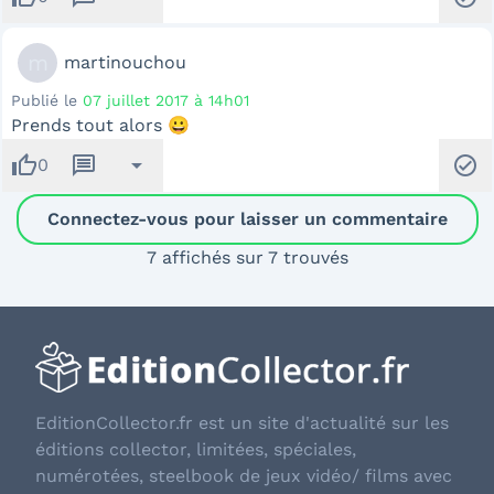
m
martinouchou
Publié le
07 juillet 2017 à 14h01
Prends tout alors 😀
thumb_up
message
arrow_drop_down
check_circle
0
Connectez-vous pour laisser un commentaire
7 affichés sur 7 trouvés
EditionCollector.fr est un site d'actualité sur les
éditions collector, limitées, spéciales,
numérotées, steelbook de jeux vidéo/ films avec