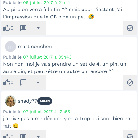
Publié le
06 juillet 2017 à 21h41
Au pire on verra à la fin ^^ mais pour l'instant j'ai
l'impression que le GB bide un peu 🤣
thumb_up
message
arrow_drop_down
check_circle
0
m
martinouchou
Publié le
07 juillet 2017 à 05h43
Non non moi je vais prendre un set de 4, un pin, un
autre pin, et peut-être un autre pin encore ^^
thumb_up
message
arrow_drop_down
check_circle
0
shady77
ADMIN
Publié le
07 juillet 2017 à 12h55
j'arrive pas a me décider, y'en a trop qui sont bien en
fait 😖
thumb_up
message
arrow_drop_down
check_circle
0