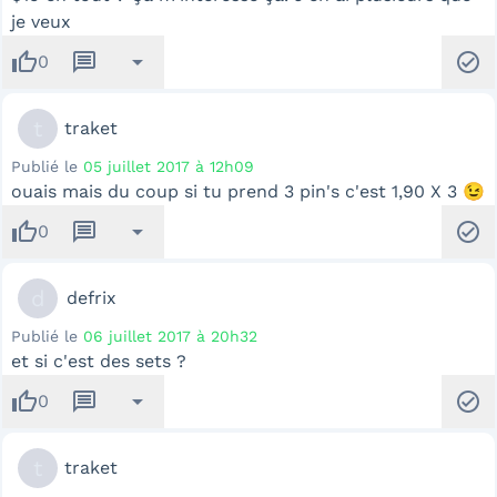
je veux
thumb_up
message
arrow_drop_down
check_circle
0
t
traket
Publié le
05 juillet 2017 à 12h09
ouais mais du coup si tu prend 3 pin's c'est 1,90 X 3 😉
thumb_up
message
arrow_drop_down
check_circle
0
d
defrix
Publié le
06 juillet 2017 à 20h32
et si c'est des sets ?
thumb_up
message
arrow_drop_down
check_circle
0
t
traket