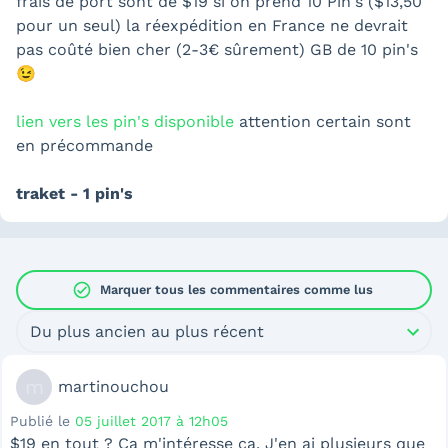
frais de port sont de $19 si on prend 10 Pin's ($13,50
pour un seul) la réexpédition en France ne devrait
pas coûté bien cher (2-3€ sûrement) GB de 10 pin's
😉
lien vers les pin's disponible
attention certain sont
en précommande
traket - 1 pin's
check_circle
Marquer tous les commentaires comme lus
Du plus ancien au plus récent
m
martinouchou
Publié le
05 juillet 2017 à 12h05
$19 en tout ? Ça m'intéresse ça. J'en ai plusieurs que