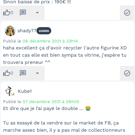
Sinon baisse de prix : 190€ !!!
thumb_up
message
arrow_drop_down
check_circle
0
shady77
ADMIN
Publié le
06 décembre 2021 à 23h14
haha excellent ça d'avoir recycler l'autre figurine XD
en tout cas elle est bien sympa ta vitrine, j'espère tu
trouvera preneur ^^
thumb_up
message
arrow_drop_down
check_circle
0
Kube1
Publié le
07 décembre 2021 à 06h05
Et dire que je l’ai payé le double … 😭
Tu as essayé de la vendre sur le market de FB, ça
marche assez bien, il y a pas mal de collectionneurs