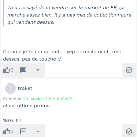
Tu as essayé de la vendre sur le market de FB, ça
marche assez bien, il y a pas mal de collectionneurs
qui vendent dessus.
Comme je te comprend … yep normalement c’est
dessus, pas de touche :/
thumb_up
message
arrow_drop_down
check_circle
0
t
traket
Publié le
23 janvier 2022 à 13h52
allez, ultime promo
180€ !!!!
thumb_up
message
arrow_drop_down
check_circle
0