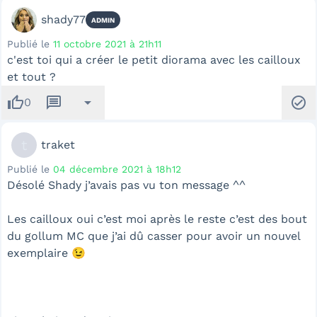
shady77
ADMIN
Publié le
11 octobre 2021 à 21h11
c'est toi qui a créer le petit diorama avec les cailloux
et tout ?
thumb_up
message
arrow_drop_down
check_circle
0
t
traket
Publié le
04 décembre 2021 à 18h12
Désolé Shady j’avais pas vu ton message ^^
Les cailloux oui c’est moi après le reste c’est des bout
du gollum MC que j’ai dû casser pour avoir un nouvel
exemplaire 😉