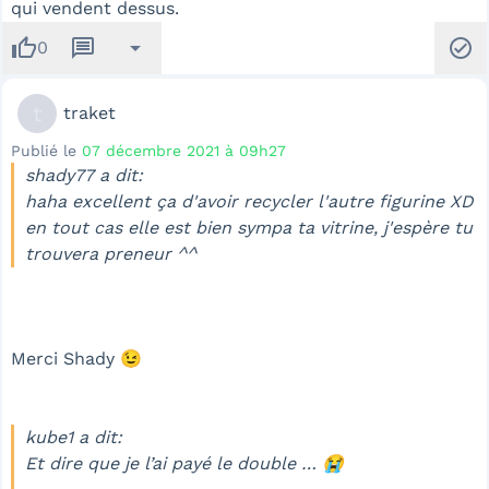
qui vendent dessus.
thumb_up
message
arrow_drop_down
check_circle
0
t
traket
Publié le
07 décembre 2021 à 09h27
shady77 a dit:
haha excellent ça d'avoir recycler l'autre figurine XD
en tout cas elle est bien sympa ta vitrine, j'espère tu
trouvera preneur ^^
Merci Shady 😉
kube1 a dit:
Et dire que je l’ai payé le double … 😭