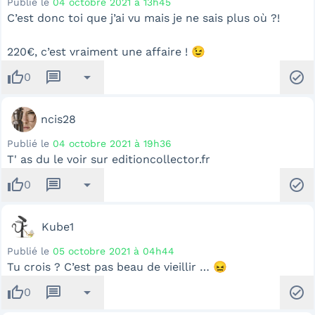
Publié le
04 octobre 2021 à 13h45
C’est donc toi que j’ai vu mais je ne sais plus où ?!
220€, c’est vraiment une affaire ! 😉
thumb_up
message
arrow_drop_down
check_circle
0
ncis28
Publié le
04 octobre 2021 à 19h36
T' as du le voir sur editioncollector.fr
thumb_up
message
arrow_drop_down
check_circle
0
Kube1
Publié le
05 octobre 2021 à 04h44
Tu crois ? C’est pas beau de vieillir … 😖
thumb_up
message
arrow_drop_down
check_circle
0