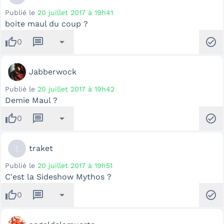
Publié le
20 juillet 2017 à 19h41
boite maul du coup ?
thumb_up
message
arrow_drop_down
check_circle
0
Jabberwock
Publié le
20 juillet 2017 à 19h42
Demie Maul ?
thumb_up
message
arrow_drop_down
check_circle
0
t
traket
Publié le
20 juillet 2017 à 19h51
C'est la Sideshow Mythos ?
thumb_up
message
arrow_drop_down
check_circle
0