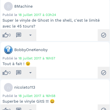
8
8Machine
Publié le
18 juillet 2017 à 03h24
Super le vinyle de Ghost in the shell, c'est le limité
avec le 45 tours?
thumb_up
message
arrow_drop_down
check_circle
0
BobbyOneKenoby
Publié le
18 juillet 2017 à 16h57
Tout à fait ! 😉
thumb_up
message
arrow_drop_down
check_circle
0
n
nicoleto113
Publié le
18 juillet 2017 à 16h58
Superbe le vinyle GitS !!! 😀