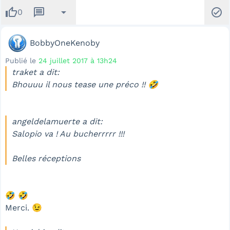
thumb_up
message
arrow_drop_down
check_circle
0
BobbyOneKenoby
Publié le
24 juillet 2017 à 13h24
traket a dit:
Bhouuu il nous tease une préco !! 🤣
angeldelamuerte a dit:
Salopio va ! Au bucherrrrr !!!
Belles réceptions
🤣 🤣
Merci. 😉