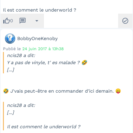
Il est comment le underworld ?
thumb_up
message
arrow_drop_down
check_circle
0
BobbyOneKenoby
Publié le
24 juin 2017 à 13h38
ncis28 a dit:
Y a pas de vinyle, t' es malade ? 🤣
[...]
🤣 J'vais peut-être en commander d'ici demain. 😛
ncis28 a dit:
[...]
Il est comment le underworld ?