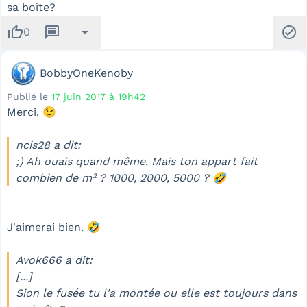
sa boîte?
thumb_up
message
arrow_drop_down
check_circle
0
BobbyOneKenoby
Publié le
17 juin 2017 à 19h42
Merci. 😉
ncis28 a dit:
;) Ah ouais quand même. Mais ton appart fait
combien de m² ? 1000, 2000, 5000 ? 🤣
J'aimerai bien. 🤣
Avok666 a dit:
[...]
Sion le fusée tu l'a montée ou elle est toujours dans