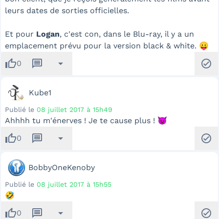
leurs dates de sorties officielles.
Et pour
Logan
, c'est con, dans le Blu-ray, il y a un
emplacement prévu pour la version black & white. 😛
thumb_up
message
arrow_drop_down
check_circle
0
Kube1
Publié le
08 juillet 2017 à 15h49
Ahhhh tu m'énerves ! Je te cause plus ! 👿
thumb_up
message
arrow_drop_down
check_circle
0
BobbyOneKenoby
Publié le
08 juillet 2017 à 15h55
🤣
thumb_up
message
arrow_drop_down
check_circle
0