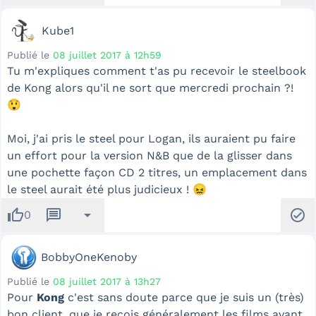
Kube1
Publié le
08 juillet 2017 à 12h59
Tu m'expliques comment t'as pu recevoir le steelbook
de Kong alors qu'il ne sort que mercredi prochain ?!
😲
Moi, j'ai pris le steel pour Logan, ils auraient pu faire
un effort pour la version N&B que de la glisser dans
une pochette façon CD 2 titres, un emplacement dans
le steel aurait été plus judicieux ! 😖
thumb_up
message
arrow_drop_down
check_circle
0
BobbyOneKenoby
Publié le
08 juillet 2017 à 13h27
Pour
Kong
c'est sans doute parce que je suis un (très)
bon client, que je reçois généralement les films avant