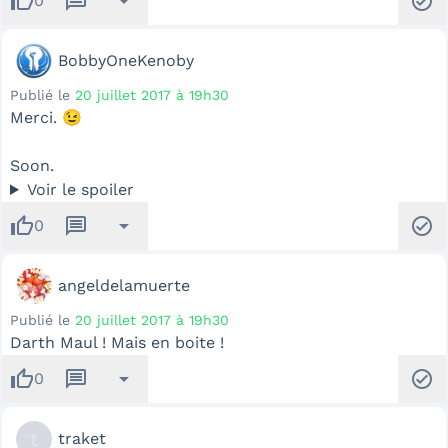
thumb_up
message
arrow_drop_down
check_circle
0
BobbyOneKenoby
Publié le
20 juillet 2017 à 19h30
Merci. 😉
Soon.
Voir le spoiler
thumb_up
message
arrow_drop_down
check_circle
0
angeldelamuerte
Publié le
20 juillet 2017 à 19h30
Darth Maul ! Mais en boite !
thumb_up
message
arrow_drop_down
check_circle
0
t
traket