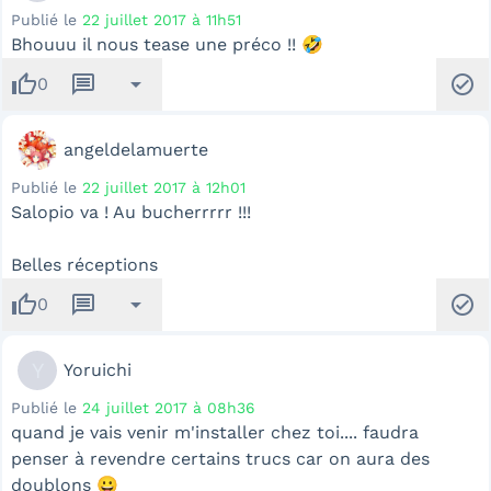
Publié le
22 juillet 2017 à 11h51
Bhouuu il nous tease une préco !! 🤣
thumb_up
message
arrow_drop_down
check_circle
0
angeldelamuerte
Publié le
22 juillet 2017 à 12h01
Salopio va ! Au bucherrrrr !!!
Belles réceptions
thumb_up
message
arrow_drop_down
check_circle
0
Y
Yoruichi
Publié le
24 juillet 2017 à 08h36
quand je vais venir m'installer chez toi.... faudra
penser à revendre certains trucs car on aura des
doublons 😀