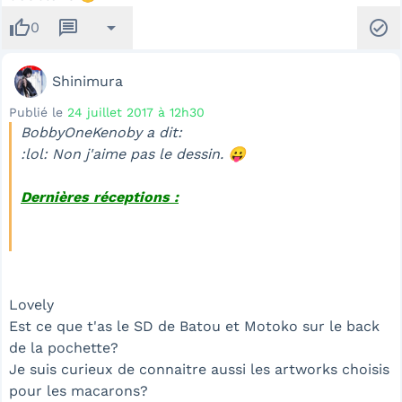
thumb_up
message
arrow_drop_down
check_circle
0
Shinimura
Publié le
24 juillet 2017 à 12h30
BobbyOneKenoby a dit:
:lol: Non j'aime pas le dessin. 😛
Dernières réceptions :
Lovely
Est ce que t'as le SD de Batou et Motoko sur le back
de la pochette?
Je suis curieux de connaitre aussi les artworks choisis
pour les macarons?