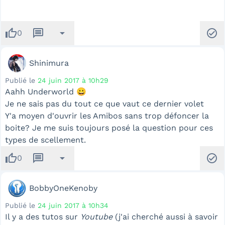
thumb_up
message
arrow_drop_down
check_circle
0
Shinimura
Publié le
24 juin 2017 à 10h29
Aahh Underworld 😀
Je ne sais pas du tout ce que vaut ce dernier volet
Y'a moyen d'ouvrir les Amibos sans trop défoncer la
boite? Je me suis toujours posé la question pour ces
types de scellement.
thumb_up
message
arrow_drop_down
check_circle
0
BobbyOneKenoby
Publié le
24 juin 2017 à 10h34
Il y a des tutos sur
Youtube
(j'ai cherché aussi à savoir