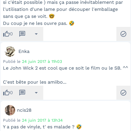
si c'était possible ) mais ça passe inévitablement par
l'utilisation d'une lame pour découper l'emballage
sans que ça se voit. 🤓
Du coup je ne les ouvre pas. 🤣
thumb_up
message
arrow_drop_down
check_circle
0
Enka
Publié le
24 juin 2017 à 11h03
Le John Wick 2 est cool que ce soit le film ou le SB. ^^
C'est bête pour les amiibo...
thumb_up
message
arrow_drop_down
check_circle
0
ncis28
Publié le
24 juin 2017 à 13h34
Y a pas de vinyle, t' es malade ? 🤣