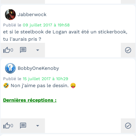
Jabberwock
Publié le
09 juillet 2017 à 19h58
et si le steelbook de Logan avait été un stickerbook,
tu l'aurais pris ?
thumb_up
message
arrow_drop_down
check_circle
0
BobbyOneKenoby
Publié le
15 juillet 2017 à 10h29
🤣 Non j'aime pas le dessin. 😛
Dernières réceptions :
thumb_up
message
arrow_drop_down
check_circle
0