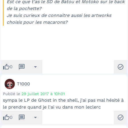
Est ce que t'as le SD de Batou et Motoko sur le back
de la pochette?
Je suis curieux de connaitre aussi les artworks
choisis pour les macarons?
thumb_up
message
arrow_drop_down
check_circle
0
T1000
Publié le
29 juillet 2017 à 10h01
sympa le LP de Ghost in the shell, j'ai pas mal hésité à
le prendre quand je l'ai vu dans mon leclerc
thumb_up
message
arrow_drop_down
check_circle
0