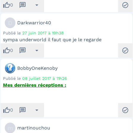
thumb_up
message
arrow_drop_down
check_circle
0
D
Darkwarrior40
Publié le
27 juin 2017 à 19h38
sympa underworld il faut que je le regarde
thumb_up
message
arrow_drop_down
check_circle
0
BobbyOneKenoby
Publié le
08 juillet 2017 à 11h26
Mes dernières réceptions :
thumb_up
message
arrow_drop_down
check_circle
0
m
martinouchou