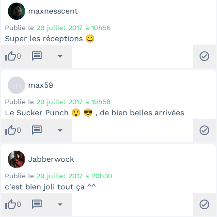
maxnesscent
Publié le
29 juillet 2017 à 10h56
Super les réceptions 😀
thumb_up
message
arrow_drop_down
check_circle
0
m
max59
Publié le
29 juillet 2017 à 19h58
Le Sucker Punch 😲 😎 , de bien belles arrivées
thumb_up
message
arrow_drop_down
check_circle
0
Jabberwock
Publié le
29 juillet 2017 à 20h30
c'est bien joli tout ça ^^
thumb_up
message
arrow_drop_down
check_circle
0