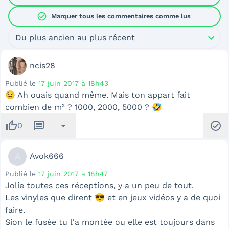
check_circle
Marquer tous les commentaires comme lus
Du plus ancien au plus récent
ncis28
Publié le
17 juin 2017 à 18h43
😉 Ah ouais quand même. Mais ton appart fait
combien de m² ? 1000, 2000, 5000 ? 🤣
thumb_up
message
arrow_drop_down
check_circle
0
A
Avok666
Publié le
17 juin 2017 à 18h47
Jolie toutes ces réceptions, y a un peu de tout.
Les vinyles que dirent 😎 et en jeux vidéos y a de quoi
faire.
Sion le fusée tu l'a montée ou elle est toujours dans