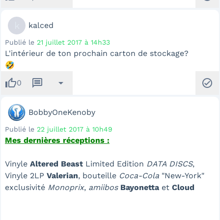
k
kalced
Publié le
21 juillet 2017 à 14h33
L'intérieur de ton prochain carton de stockage?
🤣
thumb_up
message
arrow_drop_down
check_circle
0
BobbyOneKenoby
Publié le
22 juillet 2017 à 10h49
Mes dernières réceptions :
Vinyle
Altered Beast
Limited Edition
DATA DISCS
,
Vinyle 2LP
Valerian
, bouteille
Coca-Cola
"New-York"
exclusivité
Monoprix
,
amiibos
Bayonetta
et
Cloud