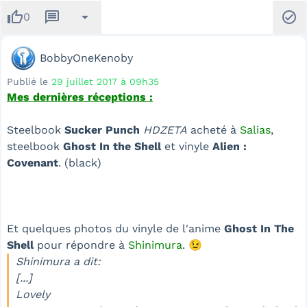
thumb_up
message
arrow_drop_down
check_circle
0
BobbyOneKenoby
Publié le
29 juillet 2017 à 09h35
Mes dernières réceptions :
Steelbook
Sucker Punch
HDZETA
acheté à
Salias
,
steelbook
Ghost In the Shell
et vinyle
Alien :
Covenant
. (black)
Et quelques photos du vinyle de l'anime
Ghost In The
Shell
pour répondre à
Shinimura
. 😉
Shinimura a dit:
[...]
Lovely