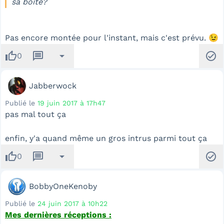
sa boîte?
Pas encore montée pour l'instant, mais c'est prévu. 😉
thumb_up
message
arrow_drop_down
check_circle
0
Jabberwock
Publié le
19 juin 2017 à 17h47
pas mal tout ça
enfin, y'a quand même un gros intrus parmi tout ça
thumb_up
message
arrow_drop_down
check_circle
0
BobbyOneKenoby
Publié le
24 juin 2017 à 10h22
Mes dernières réceptions :