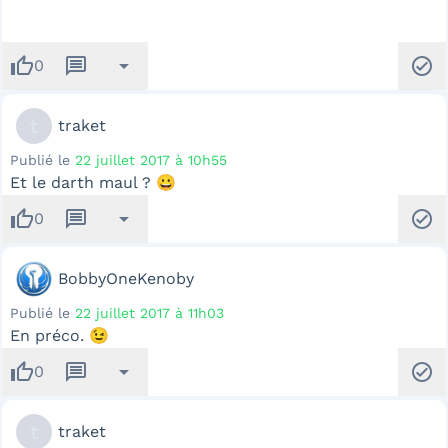
thumb_up
message
arrow_drop_down
check_circle
0
t
traket
Publié le
22 juillet 2017 à 10h55
Et le darth maul ? 😀
thumb_up
message
arrow_drop_down
check_circle
0
BobbyOneKenoby
Publié le
22 juillet 2017 à 11h03
En préco. 😉
thumb_up
message
arrow_drop_down
check_circle
0
t
traket