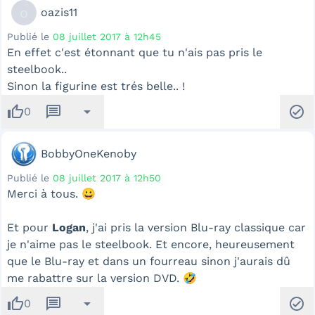
o
oazis11
Publié le
08 juillet 2017 à 12h45
En effet c'est étonnant que tu n'ais pas pris le
steelbook..
Sinon la figurine est trés belle.. !
thumb_up
message
arrow_drop_down
check_circle
0
BobbyOneKenoby
Publié le
08 juillet 2017 à 12h50
Merci à tous. 😀
Et pour
Logan
, j'ai pris la version Blu-ray classique car
je n'aime pas le steelbook. Et encore, heureusement
que le Blu-ray et dans un fourreau sinon j'aurais dû
me rabattre sur la version DVD. 🤣
thumb_up
message
arrow_drop_down
check_circle
0