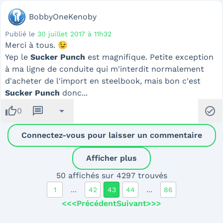
BobbyOneKenoby
Publié le
30 juillet 2017 à 11h32
Merci à tous. 😉
Yep le
Sucker Punch
est magnifique. Petite exception
à ma ligne de conduite qui m'interdit normalement
d'acheter de l'import en steelbook, mais bon c'est
Sucker Punch
donc...
thumb_up
message
arrow_drop_down
check_circle
0
Connectez-vous pour laisser un commentaire
Afficher plus
50 affichés sur 4297 trouvés
1
…
42
43
44
…
86
<<<
Précédent
Suivant
>>>