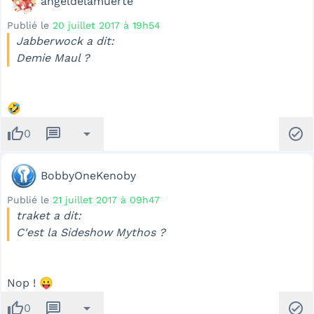
angeldelamuerte
Publié le
20 juillet 2017 à 19h54
Jabberwock a dit:
Demie Maul ?
🤣
thumb_up
message
arrow_drop_down
check_circle
0
BobbyOneKenoby
Publié le
21 juillet 2017 à 09h47
traket a dit:
C'est la Sideshow Mythos ?
Nop ! 😛
thumb_up
message
arrow_drop_down
check_circle
0