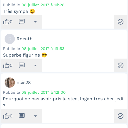
Publié le
08 juillet 2017 à 11h28
Très sympa 😀
thumb_up
message
arrow_drop_down
check_circle
0
R
Rdeath
Publié le
08 juillet 2017 à 11h53
Superbe figurine 😎
thumb_up
message
arrow_drop_down
check_circle
0
ncis28
Publié le
08 juillet 2017 à 12h00
Pourquoi ne pas avoir pris le steel logan très cher jedi
?
thumb_up
message
arrow_drop_down
check_circle
0