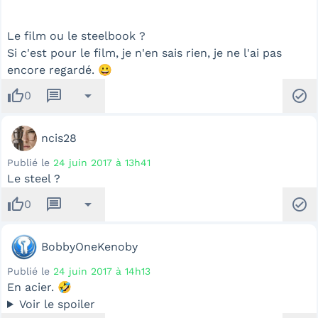
Le film ou le steelbook ?
Si c'est pour le film, je n'en sais rien, je ne l'ai pas
encore regardé. 😀
thumb_up
message
arrow_drop_down
check_circle
0
ncis28
Publié le
24 juin 2017 à 13h41
Le steel ?
thumb_up
message
arrow_drop_down
check_circle
0
BobbyOneKenoby
Publié le
24 juin 2017 à 14h13
En acier. 🤣
Voir le spoiler