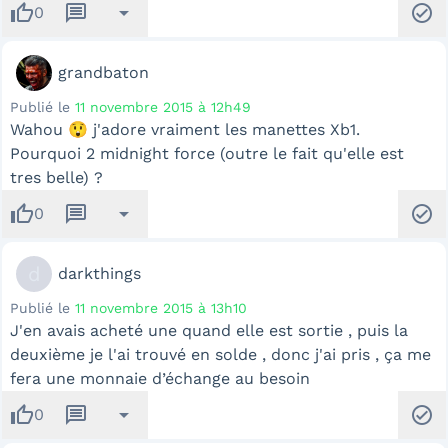
thumb_up
message
arrow_drop_down
check_circle
0
grandbaton
Publié le
11 novembre 2015 à 12h49
Wahou 😲 j'adore vraiment les manettes Xb1.
Pourquoi 2 midnight force (outre le fait qu'elle est
tres belle) ?
thumb_up
message
arrow_drop_down
check_circle
0
d
darkthings
Publié le
11 novembre 2015 à 13h10
J'en avais acheté une quand elle est sortie , puis la
deuxième je l'ai trouvé en solde , donc j'ai pris , ça me
fera une monnaie d’échange au besoin
thumb_up
message
arrow_drop_down
check_circle
0