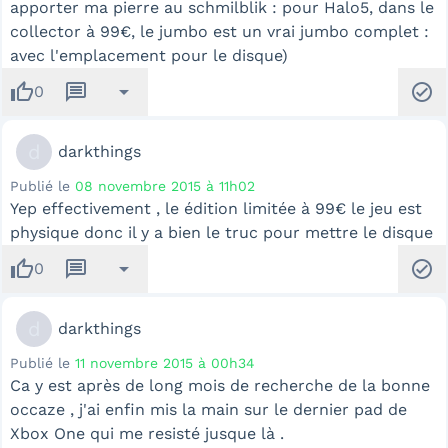
apporter ma pierre au schmilblik : pour Halo5, dans le
collector à 99€, le jumbo est un vrai jumbo complet :
avec l'emplacement pour le disque)
thumb_up
message
arrow_drop_down
check_circle
0
d
darkthings
Publié le
08 novembre 2015 à 11h02
Yep effectivement , le édition limitée à 99€ le jeu est
physique donc il y a bien le truc pour mettre le disque
thumb_up
message
arrow_drop_down
check_circle
0
d
darkthings
Publié le
11 novembre 2015 à 00h34
Ca y est après de long mois de recherche de la bonne
occaze , j'ai enfin mis la main sur le dernier pad de
Xbox One qui me resisté jusque là .