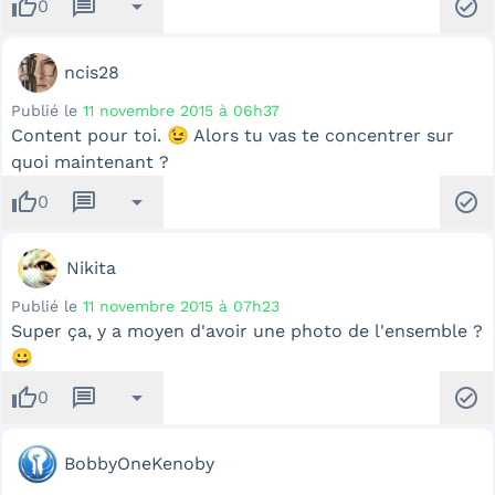
thumb_up
message
arrow_drop_down
check_circle
0
ncis28
Publié le
11 novembre 2015 à 06h37
Content pour toi. 😉 Alors tu vas te concentrer sur
quoi maintenant ?
thumb_up
message
arrow_drop_down
check_circle
0
Nikita
Publié le
11 novembre 2015 à 07h23
Super ça, y a moyen d'avoir une photo de l'ensemble ?
😀
thumb_up
message
arrow_drop_down
check_circle
0
BobbyOneKenoby