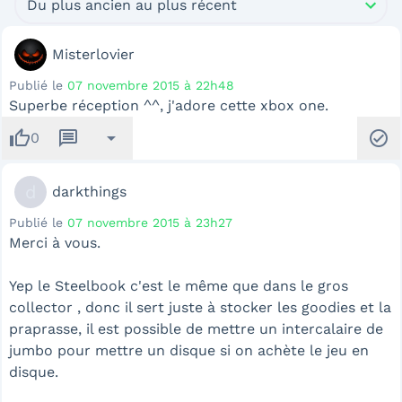
Du plus ancien au plus récent
Misterlovier
Publié le
07 novembre 2015 à 22h48
Superbe réception ^^, j'adore cette xbox one.
thumb_up
message
arrow_drop_down
check_circle
0
d
darkthings
Publié le
07 novembre 2015 à 23h27
Merci à vous.
Yep le Steelbook c'est le même que dans le gros
collector , donc il sert juste à stocker les goodies et la
praprasse, il est possible de mettre un intercalaire de
jumbo pour mettre un disque si on achète le jeu en
disque.