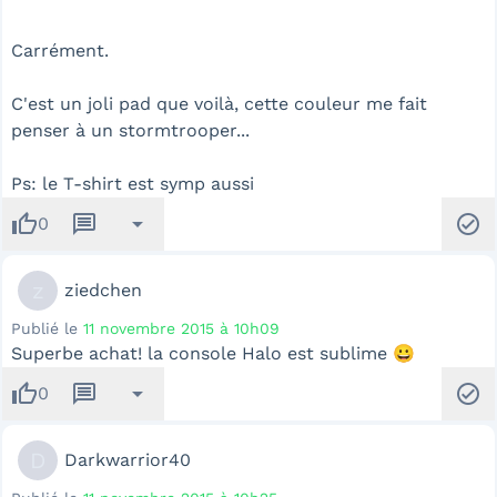
Carrément.
C'est un joli pad que voilà, cette couleur me fait
penser à un stormtrooper...
Ps: le T-shirt est symp aussi
thumb_up
message
arrow_drop_down
check_circle
0
z
ziedchen
Publié le
11 novembre 2015 à 10h09
Superbe achat! la console Halo est sublime 😀
thumb_up
message
arrow_drop_down
check_circle
0
D
Darkwarrior40