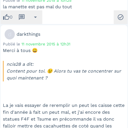
Publié le
11 novembre 2015 à 10h25
la manette est pas mal du tout
thumb_up
message
arrow_drop_down
check_circle
0
d
darkthings
Publié le
11 novembre 2015 à 12h31
Merci à tous 😀
ncis28 a dit:
Content pour toi. 😉 Alors tu vas te concentrer sur
quoi maintenant ?
La je vais essayer de reremplir un peut les caisse cette
fin d'année à fait un peut mal, et j'ai encore des
statues F4F et Tsume en précommande il va donc
falloir mettre des cacahuettes de coté quand les