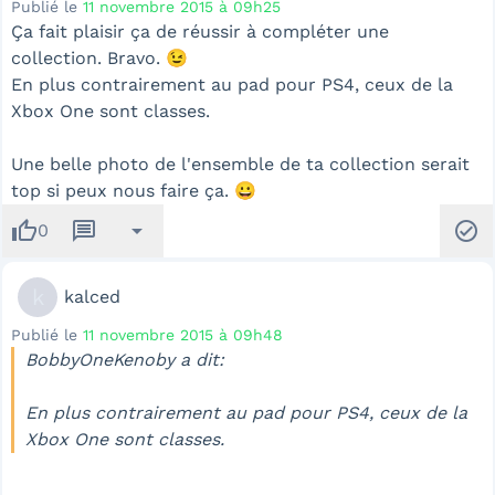
Publié le
11 novembre 2015 à 09h25
Ça fait plaisir ça de réussir à compléter une
collection. Bravo. 😉
En plus contrairement au pad pour PS4, ceux de la
Xbox One sont classes.
Une belle photo de l'ensemble de ta collection serait
top si peux nous faire ça. 😀
thumb_up
message
arrow_drop_down
check_circle
0
k
kalced
Publié le
11 novembre 2015 à 09h48
BobbyOneKenoby a dit:
En plus contrairement au pad pour PS4, ceux de la
Xbox One sont classes.