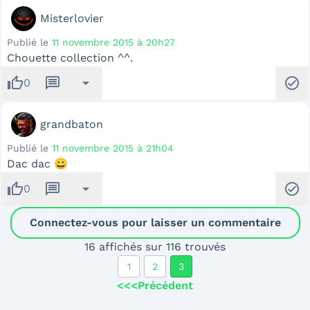
Misterlovier
Publié le
11 novembre 2015 à 20h27
Chouette collection ^^.
thumb_up
message
arrow_drop_down
check_circle
0
grandbaton
Publié le
11 novembre 2015 à 21h04
Dac dac 😀
thumb_up
message
arrow_drop_down
check_circle
0
Connectez-vous pour laisser un commentaire
16 affichés sur 116 trouvés
1
2
3
<<<
Précédent