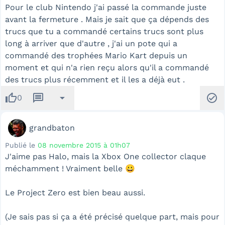
Pour le club Nintendo j'ai passé la commande juste
avant la fermeture . Mais je sait que ça dépends des
trucs que tu a commandé certains trucs sont plus
long à arriver que d'autre , j'ai un pote qui a
commandé des trophées Mario Kart depuis un
moment et qui n'a rien reçu alors qu'il a commandé
des trucs plus récemment et il les a déjà eut .
thumb_up
message
arrow_drop_down
check_circle
0
grandbaton
Publié le
08 novembre 2015 à 01h07
J'aime pas Halo, mais la Xbox One collector claque
méchamment ! Vraiment belle 😀
Le Project Zero est bien beau aussi.
(Je sais pas si ça a été précisé quelque part, mais pour