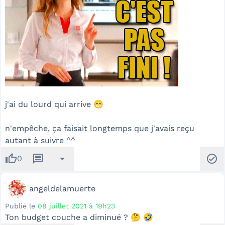
j'ai du lourd qui arrive 😁
n'empêche, ça faisait longtemps que j'avais reçu
autant à suivre ^^
thumb_up
message
arrow_drop_down
check_circle
0
angeldelamuerte
Publié le
08 juillet 2021 à 19h23
Ton budget couche a diminué ? 🤔 🤣