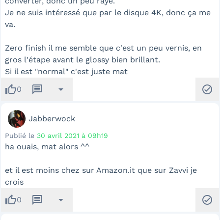
converter, donc un peu rayé.
Je ne suis intéressé que par le disque 4K, donc ça me
va.
Zero finish il me semble que c'est un peu vernis, en
gros l'étape avant le glossy bien brillant.
Si il est "normal" c'est juste mat
thumb_up
message
arrow_drop_down
check_circle
0
Jabberwock
Publié le
30 avril 2021 à 09h19
ha ouais, mat alors ^^
et il est moins chez sur Amazon.it que sur Zavvi je
crois
thumb_up
message
arrow_drop_down
check_circle
0