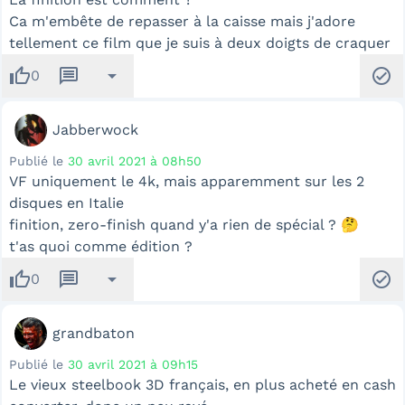
Ca m'embête de repasser à la caisse mais j'adore
tellement ce film que je suis à deux doigts de craquer
thumb_up
message
arrow_drop_down
check_circle
0
Jabberwock
Publié le
30 avril 2021 à 08h50
VF uniquement le 4k, mais apparemment sur les 2
disques en Italie
finition, zero-finish quand y'a rien de spécial ? 🤔
t'as quoi comme édition ?
thumb_up
message
arrow_drop_down
check_circle
0
grandbaton
Publié le
30 avril 2021 à 09h15
Le vieux steelbook 3D français, en plus acheté en cash