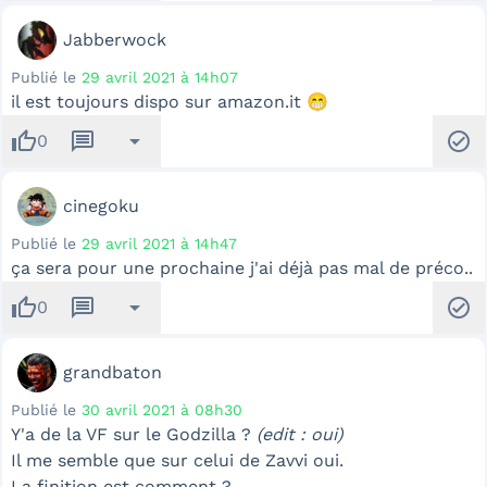
Jabberwock
Publié le
29 avril 2021 à 14h07
il est toujours dispo sur amazon.it 😁
thumb_up
message
arrow_drop_down
check_circle
0
cinegoku
Publié le
29 avril 2021 à 14h47
ça sera pour une prochaine j'ai déjà pas mal de préco..
thumb_up
message
arrow_drop_down
check_circle
0
grandbaton
Publié le
30 avril 2021 à 08h30
Y'a de la VF sur le Godzilla ?
(edit : oui)
Il me semble que sur celui de Zavvi oui.
La finition est comment ?