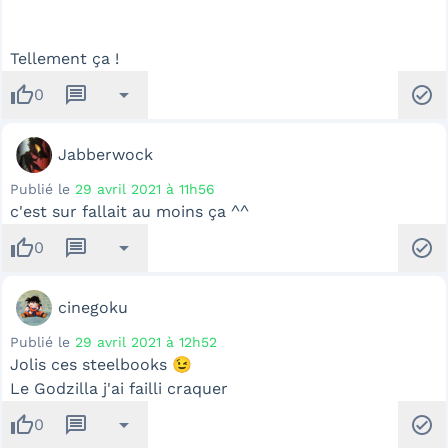
Tellement ça !
thumb_up
message
arrow_drop_down
check_circle
0
Jabberwock
Publié le
29 avril 2021 à 11h56
c'est sur fallait au moins ça ^^
thumb_up
message
arrow_drop_down
check_circle
0
cinegoku
Publié le
29 avril 2021 à 12h52
Jolis ces steelbooks 😉
Le Godzilla j'ai failli craquer
thumb_up
message
arrow_drop_down
check_circle
0