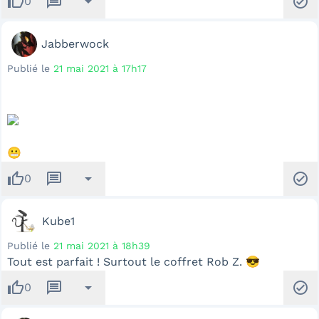
thumb_up
message
arrow_drop_down
check_circle
0
Jabberwock
Publié le
21 mai 2021 à 17h17
😬
thumb_up
message
arrow_drop_down
check_circle
0
Kube1
Publié le
21 mai 2021 à 18h39
Tout est parfait ! Surtout le coffret Rob Z. 😎
thumb_up
message
arrow_drop_down
check_circle
0