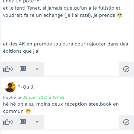
chez un pote ^^
et le lenti Tenet, si jamais quelqu'un a le fullslip et
voudrait faire un échange (je l'ai raté), je prends 😁
et des 4K en promos toujours pour rajouter dans des
éditions que j'ai
thumb_up
message
arrow_drop_down
check_circle
0
P-Quill
Publié le
02 juin 2021 à 18h53
hé hé on a au moins deux réception steelbook en
commun 😁
thumb_up
message
arrow_drop_down
check_circle
0