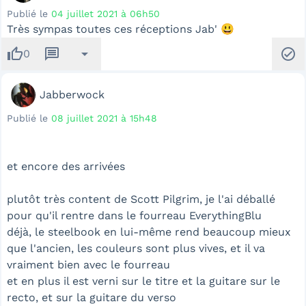
Publié le
04 juillet 2021 à 06h50
Très sympas toutes ces réceptions Jab' 😃
thumb_up
message
arrow_drop_down
check_circle
0
Jabberwock
Publié le
08 juillet 2021 à 15h48
et encore des arrivées
plutôt très content de Scott Pilgrim, je l'ai déballé
pour qu'il rentre dans le fourreau EverythingBlu
déjà, le steelbook en lui-même rend beaucoup mieux
que l'ancien, les couleurs sont plus vives, et il va
vraiment bien avec le fourreau
et en plus il est verni sur le titre et la guitare sur le
recto, et sur la guitare du verso