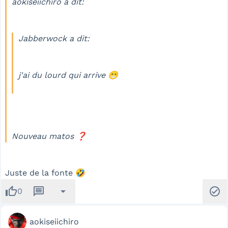
aokiseiichiro a dit:
Jabberwock a dit:
j'ai du lourd qui arrive 😁
Nouveau matos ❓
Juste de la fonte 🤣
thumb_up
message
arrow_drop_down
check_circle
0
aokiseiichiro