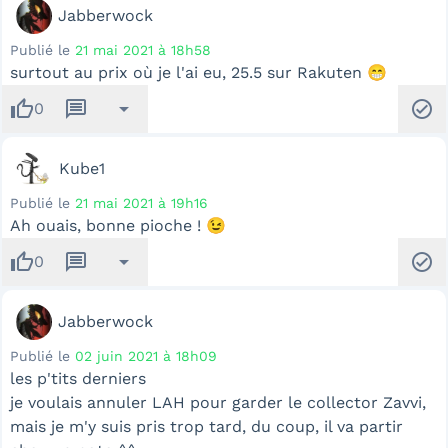
Jabberwock
Publié le
21 mai 2021 à 18h58
surtout au prix où je l'ai eu, 25.5 sur Rakuten 😁
thumb_up
message
arrow_drop_down
check_circle
0
Kube1
Publié le
21 mai 2021 à 19h16
Ah ouais, bonne pioche ! 😉
thumb_up
message
arrow_drop_down
check_circle
0
Jabberwock
Publié le
02 juin 2021 à 18h09
les p'tits derniers
je voulais annuler LAH pour garder le collector Zavvi,
mais je m'y suis pris trop tard, du coup, il va partir