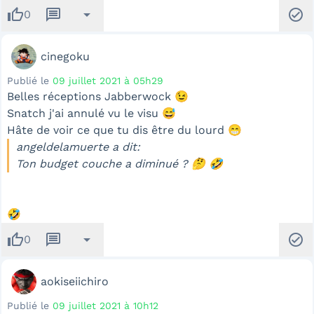
thumb_up
message
arrow_drop_down
check_circle
0
cinegoku
Publié le
09 juillet 2021 à 05h29
Belles réceptions Jabberwock 😉
Snatch j'ai annulé vu le visu 😅
Hâte de voir ce que tu dis être du lourd 😁
angeldelamuerte a dit:
Ton budget couche a diminué ? 🤔 🤣
🤣
thumb_up
message
arrow_drop_down
check_circle
0
aokiseiichiro
Publié le
09 juillet 2021 à 10h12