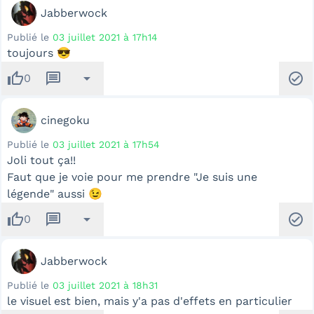
Jabberwock
Publié le
03 juillet 2021 à 17h14
toujours 😎
thumb_up
message
arrow_drop_down
check_circle
0
cinegoku
Publié le
03 juillet 2021 à 17h54
Joli tout ça!!
Faut que je voie pour me prendre "Je suis une
légende" aussi 😉
thumb_up
message
arrow_drop_down
check_circle
0
Jabberwock
Publié le
03 juillet 2021 à 18h31
le visuel est bien, mais y'a pas d'effets en particulier