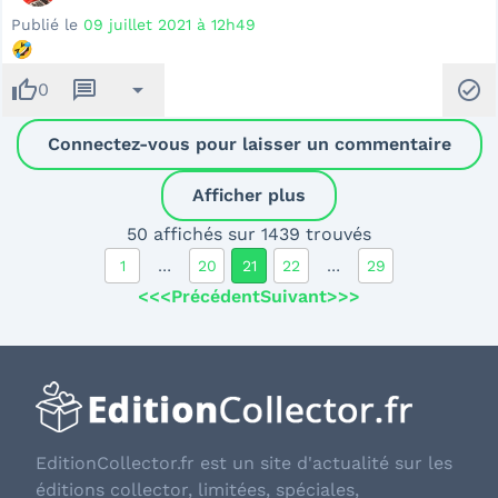
Publié le
09 juillet 2021 à 12h49
🤣
thumb_up
message
arrow_drop_down
check_circle
0
Connectez-vous pour laisser un commentaire
Afficher plus
50 affichés sur 1439 trouvés
1
…
20
21
22
…
29
<<<
Précédent
Suivant
>>>
EditionCollector.fr est un site d'actualité sur les
éditions collector, limitées, spéciales,