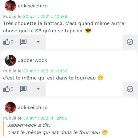
aokiseiichiro
Publié le
30 avril 2021 à 10h35
Très chouette le Gattaca, c'est quand même autre
chose que le SB qu'on se tape ici. 😎
thumb_up
message
arrow_drop_down
check_circle
0
Jabberwock
Publié le
30 avril 2021 à 10h52
c'est le même qui est dans le fourreau 😁
thumb_up
message
arrow_drop_down
check_circle
0
aokiseiichiro
Publié le
30 avril 2021 à 12h06
Jabberwock a dit:
c'est le même qui est dans le fourreau 😁