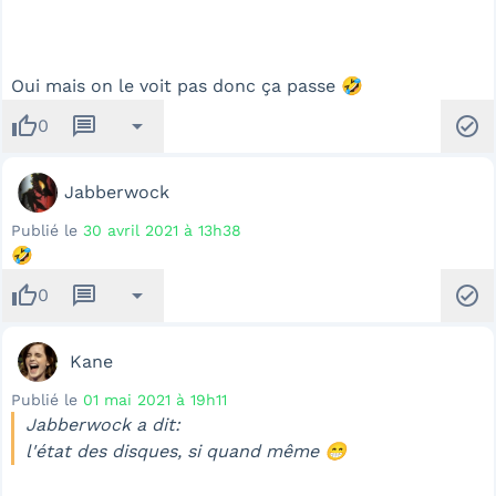
Oui mais on le voit pas donc ça passe 🤣
thumb_up
message
arrow_drop_down
check_circle
0
Jabberwock
Publié le
30 avril 2021 à 13h38
🤣
thumb_up
message
arrow_drop_down
check_circle
0
Kane
Publié le
01 mai 2021 à 19h11
Jabberwock a dit:
l'état des disques, si quand même 😁