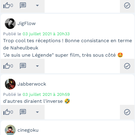
thumb_up
message
arrow_drop_down
check_circle
0
JigFlow
Publié le
03 juillet 2021 à 20h33
Trop cool tes réceptions ! Bonne consistance en terme
de Naheulbeuk
"Je suis une Légende" super film, très sous côté 🤩
thumb_up
message
arrow_drop_down
check_circle
0
Jabberwock
Publié le
03 juillet 2021 à 20h59
d'autres diraient l'inverse 🤣
thumb_up
message
arrow_drop_down
check_circle
0
cinegoku