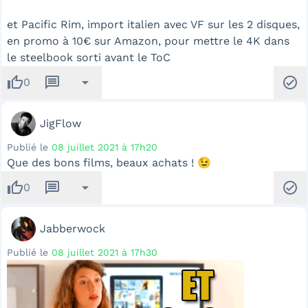
et Pacific Rim, import italien avec VF sur les 2 disques,
en promo à 10€ sur Amazon, pour mettre le 4K dans
le steelbook sorti avant le ToC
thumb_up
message
arrow_drop_down
check_circle
0
JigFlow
Publié le
08 juillet 2021 à 17h20
Que des bons films, beaux achats ! 😉
thumb_up
message
arrow_drop_down
check_circle
0
Jabberwock
Publié le
08 juillet 2021 à 17h30