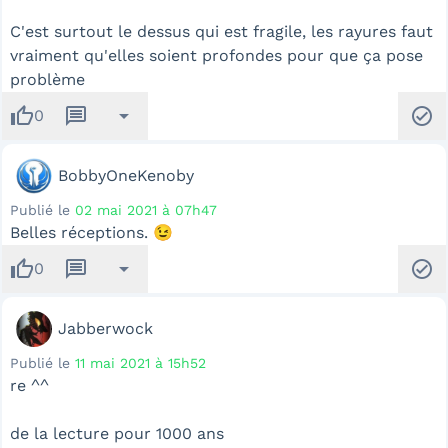
C'est surtout le dessus qui est fragile, les rayures faut
vraiment qu'elles soient profondes pour que ça pose
problème
thumb_up
message
arrow_drop_down
check_circle
0
BobbyOneKenoby
Publié le
02 mai 2021 à 07h47
Belles réceptions. 😉
thumb_up
message
arrow_drop_down
check_circle
0
Jabberwock
Publié le
11 mai 2021 à 15h52
re ^^
de la lecture pour 1000 ans