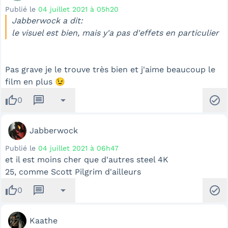
Publié le
04 juillet 2021 à 05h20
Jabberwock a dit:
le visuel est bien, mais y'a pas d'effets en particulier
Pas grave je le trouve très bien et j'aime beaucoup le
film en plus 😉
thumb_up
message
arrow_drop_down
check_circle
0
Jabberwock
Publié le
04 juillet 2021 à 06h47
et il est moins cher que d'autres steel 4K
25, comme Scott Pilgrim d'ailleurs
thumb_up
message
arrow_drop_down
check_circle
0
Kaathe