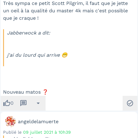
Très sympa ce petit Scott Pilgrim, il faut que je jette
un oeil à la qualité du master 4k mais c'est possible
que je craque !
Jabberwock a dit:
j'ai du lourd qui arrive 😁
Nouveau matos ❓
thumb_up
message
arrow_drop_down
check_circle
0
angeldelamuerte
Publié le
09 juillet 2021 à 10h39