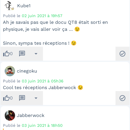
Kube1
Publié le
02 juin 2021 à 19h57
Ah je savais pas que le docu QT8 était sorti en
physique, je vais aller voir ça … 😉
Sinon, sympa tes réceptions ! 😉
thumb_up
message
arrow_drop_down
check_circle
0
cinegoku
Publié le
03 juin 2021 à 05h36
Cool tes réceptions Jabberwock 😉
thumb_up
message
arrow_drop_down
check_circle
0
Jabberwock
Publié le
03 juin 2021 à 18h50