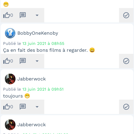
😁
thumb_up
message
arrow_drop_down
check_circle
0
BobbyOneKenoby
Publié le
13 juin 2021 à 08h55
Ça en fait des bons films à regarder. 😀
thumb_up
message
arrow_drop_down
check_circle
0
Jabberwock
Publié le
13 juin 2021 à 09h51
toujours 😁
thumb_up
message
arrow_drop_down
check_circle
0
Jabberwock