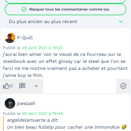
check_circle
Marquer tous les commentaires comme lus
Du plus ancien au plus récent
P-Quill
Publié le
29 avril 2021 à 11h22
j'aurai bien aimer voir le visuel de ce fourreau sur le
steelbook avec un effet glossy car le steel que l'on se
farci ne me motive vraiment pas a acheter et pourtant
j'aime bcp le film.
thumb_up
message
arrow_drop_down
check_circle
0
joeslash
Publié le
29 avril 2021 à 11h44
angeldelamuerte a dit:
Un bien beau fullslip pour cacher une immondice 🤣