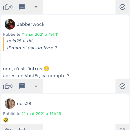
thumb_up
message
arrow_drop_down
check_circle
0
Jabberwock
Publié le
11 mai 2021 à 19h11
ncis28 a dit:
IPman c' est un livre ?
non, c'est l’intrus 😁
après, en VostFr, ça compte ?
thumb_up
message
arrow_drop_down
check_circle
0
ncis28
Publié le
12 mai 2021 à 14h25
🤣