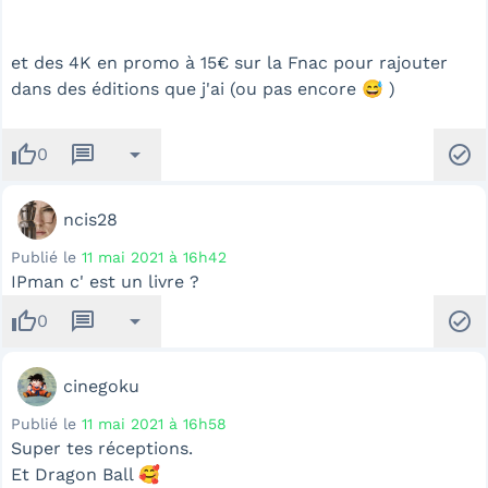
et des 4K en promo à 15€ sur la Fnac pour rajouter
dans des éditions que j'ai (ou pas encore 😅 )
thumb_up
message
arrow_drop_down
check_circle
0
ncis28
Publié le
11 mai 2021 à 16h42
IPman c' est un livre ?
thumb_up
message
arrow_drop_down
check_circle
0
cinegoku
Publié le
11 mai 2021 à 16h58
Super tes réceptions.
Et Dragon Ball 🥰