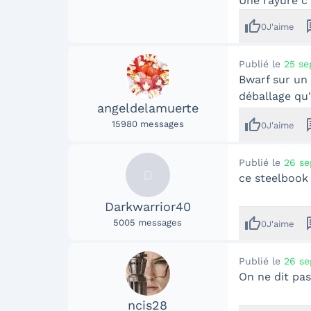
Une rayure c'
thumb_up
me
0
J'aime
Publié le
25 se
Bwarf sur un 
déballage qu'
angeldelamuerte
thumb_up
me
15980
messages
0
J'aime
Publié le
26 se
D
ce steelbook
Darkwarrior40
thumb_up
me
5005
messages
0
J'aime
Publié le
26 se
On ne dit pas
ncis28