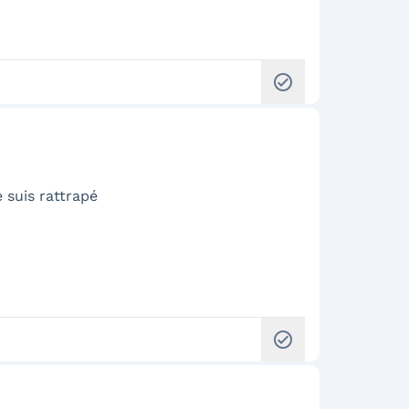
check_circle
 suis rattrapé
check_circle