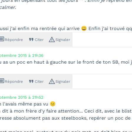
1 jours en dépensant tout les jours ^^. Enfin je reprend e
calmer.
ssi j'ai enfin ma rentrée qui arrive 😀 Enfin j'ai trouvé qq
ssage
format_quote
warning_amber
Répondre
Citer
Signaler
ptembre 2015 à 21h36
u as un poc en haut à gauche sur le front de ton SB, moi j'
ssage
format_quote
warning_amber
Répondre
Citer
Signaler
ptembre 2015 à 21h52
ne l'avais même pas vu 😐
n dit à mon frère d'y faire attention... Ceci dit, avec le blis
téresse absolument pas aux steelbooks, repérer un poc de c