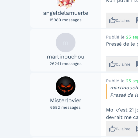
Roh putain tu
angeldelamuerte
thumb_up
me
15980
messages
0
J'aime
Publié le
25 se
m
Pressé de le 
martinouchou
thumb_up
me
26241
messages
0
J'aime
Publié le
25 se
martinoucho
Pressé de l
Misterlovier
6582
messages
Moi c'est 21 
devrait me c
thumb_up
me
0
J'aime