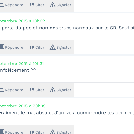
ssage
format_quote
warning_amber
Répondre
Citer
Signaler
ptembre 2015 à 10h02
il parle du poc et non des trucs normaux sur le SB. Sauf s
ssage
format_quote
warning_amber
Répondre
Citer
Signaler
ptembre 2015 à 10h31
enfoNcement ^^
ssage
format_quote
warning_amber
Répondre
Citer
Signaler
ptembre 2015 à 20h39
vraiment le mal absolu. J'arrive à comprendre les derniers
ssage
format_quote
warning_amber
Répondre
Citer
Signaler