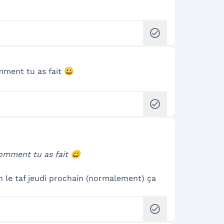
check_circle
mment tu as fait 😀
check_circle
comment tu as fait 😀
in le taf jeudi prochain (normalement) ça
check_circle