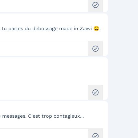
check_circle
i tu parles du debossage made in Zavvi 😀.
check_circle
check_circle
 messages. C'est trop contagieux...
check_circle