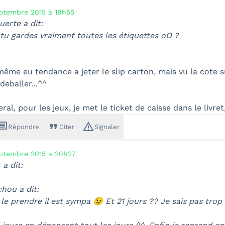
ptembre 2015 à 19h55
erte a dit:
tu gardes vraiment toutes les étiquettes oO ?
même eu tendance a jeter le slip carton, mais vu la cote 
eballer...^^
al, pour les jeux, je met le ticket de caisse dans le livret
ssage
format_quote
warning_amber
Répondre
Citer
Signaler
ptembre 2015 à 20h27
 a dit:
hou a dit:
le prendre il est sympa 😉 Et 21 jours ?? Je sais pas tro