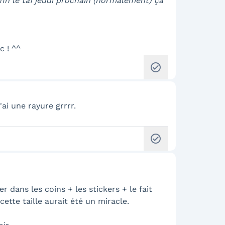
nfin le taf jeudi prochain (normalement) ça
c ! ^^
check_circle
ai une rayure grrrr.
check_circle
ter dans les coins + les stickers + le fait
ette taille aurait été un miracle.