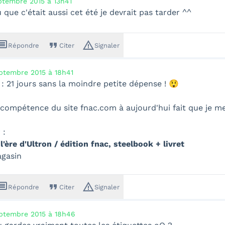
ptembre 2015 à 13h41
 que c'était aussi cet été je devrait pas tarder ^^
ssage
format_quote
warning_amber
Répondre
Citer
Signaler
ptembre 2015 à 18h41
 21 jours sans la moindre petite dépense ! 😲
incompétence du site fnac.com à aujourd'hui fait que je me
 :
l'ère d'Ultron / édition fnac, steelbook + livret
gasin
ssage
format_quote
warning_amber
Répondre
Citer
Signaler
ptembre 2015 à 18h46