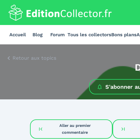
Accueil
Blog
Forum
Tous les collectors
Bons plans
A
Retour aux topics
D
S'abonner a
Aller au premier
first_page
last_page
commentaire