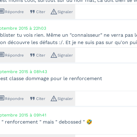
est moins cool, surtout sur du noir mat, ca doit bien se v
ssage
format_quote
warning_amber
Répondre
Citer
Signaler
ptembre 2015 à 22h03
blister tu vois rien. Même un "connaisseur" ne verra pas le
on découvre les défauts :/. Et je ne suis pas sur qu'on p
ssage
format_quote
warning_amber
Répondre
Citer
Signaler
ptembre 2015 à 08h43
 est classe dommage pour le renforcement
ssage
format_quote
warning_amber
Répondre
Citer
Signaler
ptembre 2015 à 09h41
 " renforcement " mais " debossed " 🤣