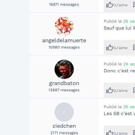
thumb_up
me
16871
messages
0
J'aime
Publié le
26 se
Sauf que lui 
angeldelamuerte
thumb_up
me
15980
messages
0
J'aime
Publié le
26 se
Donc c'est r
grandbaton
thumb_up
me
13897
messages
0
J'aime
Publié le
26 se
z
Les SB c'est 
ziedchen
thumb_up
me
2171
messages
0
J'aime