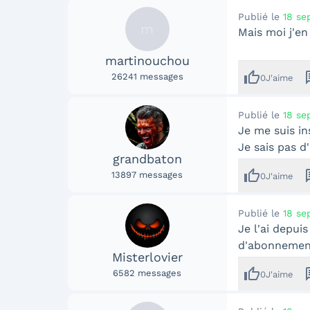
Publié le
18 se
m
Mais moi j'en
martinouchou
thumb_up
me
26241
messages
0
J'aime
Publié le
18 se
Je me suis ins
Je sais pas d
grandbaton
thumb_up
me
13897
messages
0
J'aime
Publié le
18 se
Je l'ai depui
d'abonnement 
Misterlovier
thumb_up
me
6582
messages
0
J'aime