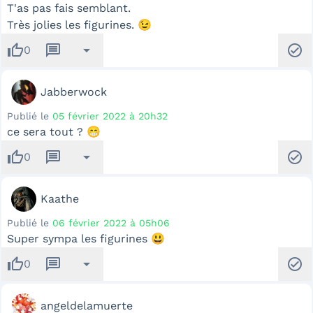
T'as pas fais semblant.
Très jolies les figurines. 😉
thumb_up
message
arrow_drop_down
check_circle
0
Jabberwock
Publié le
05 février 2022 à 20h32
ce sera tout ? 😁
thumb_up
message
arrow_drop_down
check_circle
0
Kaathe
Publié le
06 février 2022 à 05h06
Super sympa les figurines 😃
thumb_up
message
arrow_drop_down
check_circle
0
angeldelamuerte