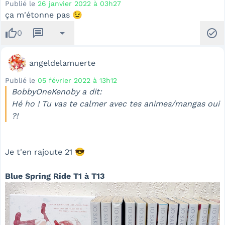
Publié le
26 janvier 2022 à 03h27
ça m'étonne pas 😉
thumb_up
message
arrow_drop_down
check_circle
0
angeldelamuerte
Publié le
05 février 2022 à 13h12
BobbyOneKenoby a dit:
Hé ho ! Tu vas te calmer avec tes animes/mangas oui
?!
Je t'en rajoute 21 😎
Blue Spring Ride T1 à T13