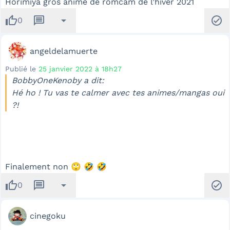
Horimiya gros anime de romcam de l’hiver 2021
thumb_up
message
arrow_drop_down
check_circle
0
angeldelamuerte
Publié le
25 janvier 2022 à 18h27
BobbyOneKenoby a dit:
Hé ho ! Tu vas te calmer avec tes animes/mangas oui
?!
Finalement non 🙄 🤣 🤣
thumb_up
message
arrow_drop_down
check_circle
0
cinegoku