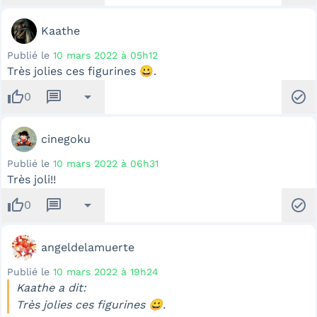
Kaathe
Publié le
10 mars 2022 à 05h12
Très jolies ces figurines 😀.
thumb_up
message
arrow_drop_down
check_circle
0
cinegoku
Publié le
10 mars 2022 à 06h31
Très joli!!
thumb_up
message
arrow_drop_down
check_circle
0
angeldelamuerte
Publié le
10 mars 2022 à 19h24
Kaathe a dit:
Très jolies ces figurines 😀.