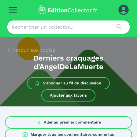
Retour aux topics
Derniers craquages
d'AngelDeLaMuerte
S'abonner au
fil de discussion
Ajouter aux favoris
first_page
Aller au premier commentaire
check_circle
Marquer tous les commentaires comme lus