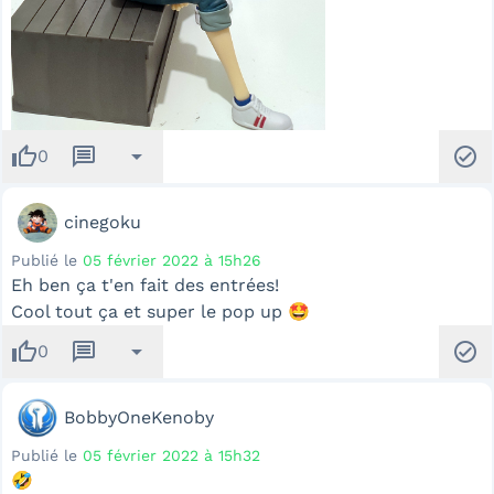
thumb_up
message
arrow_drop_down
check_circle
0
cinegoku
Publié le
05 février 2022 à 15h26
Eh ben ça t'en fait des entrées!
Cool tout ça et super le pop up 🤩
thumb_up
message
arrow_drop_down
check_circle
0
BobbyOneKenoby
Publié le
05 février 2022 à 15h32
🤣