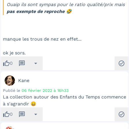
Ouaip ils sont sympas pour le ratio qualité/prix mais
pas exempte de reproche
🤣
manque les trous de nez en effet...
ok je sors.
thumb_up
message
arrow_drop_down
check_circle
0
Kane
Publié le
06 février 2022 à 16h33
La collection autour des Enfants du Temps commence
à s'agrandir 😀
thumb_up
message
arrow_drop_down
check_circle
0