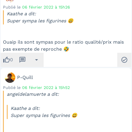
Publié le
06 février 2022 à 15h26
Kaathe a dit:
Super sympa les figurines 😃
Ouaip ils sont sympas pour le ratio qualité/prix mais
pas exempte de reproche 🤣
thumb_up
message
arrow_drop_down
check_circle
0
P-Quill
Publié le
06 février 2022 à 15h52
angeldelamuerte a dit:
Kaathe a dit:
Super sympa les figurines 😃