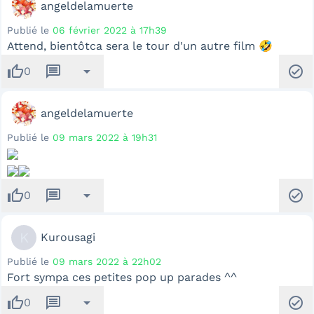
angeldelamuerte
Publié le
06 février 2022 à 17h39
Attend, bientôtca sera le tour d'un autre film 🤣
thumb_up
message
arrow_drop_down
check_circle
0
angeldelamuerte
Publié le
09 mars 2022 à 19h31
thumb_up
message
arrow_drop_down
check_circle
0
K
Kurousagi
Publié le
09 mars 2022 à 22h02
Fort sympa ces petites pop up parades ^^
thumb_up
message
arrow_drop_down
check_circle
0