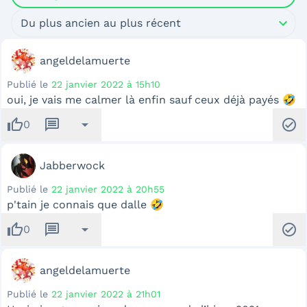
Du plus ancien au plus récent
angeldelamuerte
Publié le
22 janvier 2022 à 15h10
oui, je vais me calmer là enfin sauf ceux déjà payés 🤣
thumb_up
message
arrow_drop_down
check_circle
0
Jabberwock
Publié le
22 janvier 2022 à 20h55
p'tain je connais que dalle 🤣
thumb_up
message
arrow_drop_down
check_circle
0
angeldelamuerte
Publié le
22 janvier 2022 à 21h01