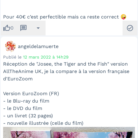
Pour 40€ c’est perfectible mais ca reste correct 🤪
thumb_up
message
arrow_drop_down
check_circle
0
angeldelamuerte
Publié le
12 mars 2022 à 14h29
Réception de "Josee, the Tiger and the Fish" version
AllTheAnime UK, je la compare à la version française
d'EuroZoom
Version EuroZoom (FR)
- le Blu-ray du film
- le DVD du film
- un livret (32 pages)
- nouvelle illustrée (celle du film)