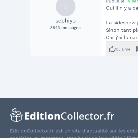
Publié le
14 se
s
Oui il n y a 
sephiyo
La sideshow j
3543
messages
Sinon tant pi
Car j'ai lu c
thumb_up
me
0
J'aime
EditionCollector.fr est un site d'actualité sur les éditi