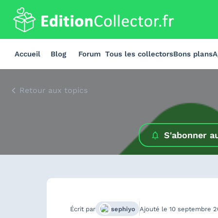
Accueil
Blog
Forum
Tous les collectors
Bons plans
A
Retour aux topics
S'abonner a
Écrit par
sephiyo
Ajouté le
10 septembre 2