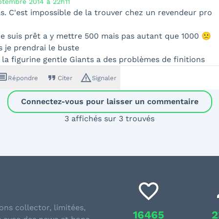
ptembre 2014 à 22h11
pas. C'est impossible de la trouver chez un revendeur pro
e suis prêt a y mettre 500 mais pas autant que 1000 🙁
s je prendrai le buste
ar la figurine gentle Giants a des problèmes de finitions
ssage
format_quote
warning_amber
Répondre
Citer
Signaler
Connectez-vous pour laisser un commentaire
3 affichés sur 3 trouvés
ons collector, limitées,
16465
2