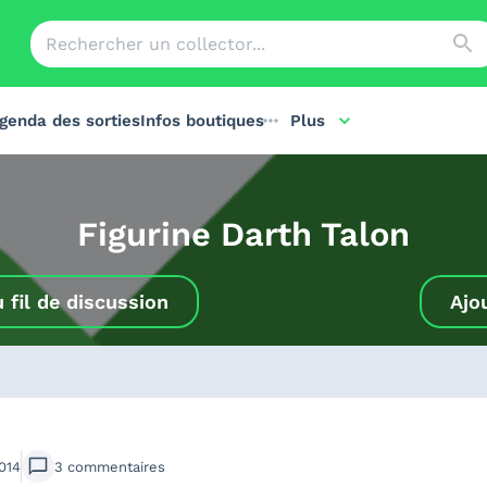
genda des sorties
Infos boutiques
Plus
Figurine Darth Talon
u
fil de discussion
Ajo
014
3
commentaires