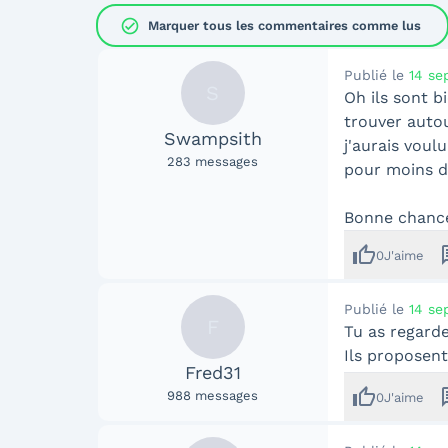
check_circle
Marquer tous les commentaires comme lus
Publié le
14 se
S
Oh ils sont b
trouver auto
Swampsith
j'aurais voul
283
messages
pour moins d
Bonne chance
thumb_up
me
0
J'aime
Publié le
14 se
F
Tu as regarde
Ils proposent
Fred31
thumb_up
me
988
messages
0
J'aime