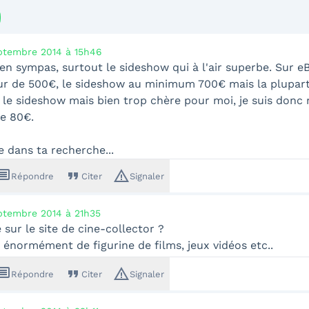
ptembre 2014 à 15h46
ien sympas, surtout le sideshow qui à l'air superbe. Sur e
ur de 500€, le sideshow au minimum 700€ mais la plupart
u le sideshow mais bien trop chère pour moi, je suis donc r
e 80€.
 dans ta recherche...
ssage
format_quote
warning_amber
Répondre
Citer
Signaler
ptembre 2014 à 21h35
 sur le site de cine-collector ?
 énormément de figurine de films, jeux vidéos etc..
ssage
format_quote
warning_amber
Répondre
Citer
Signaler