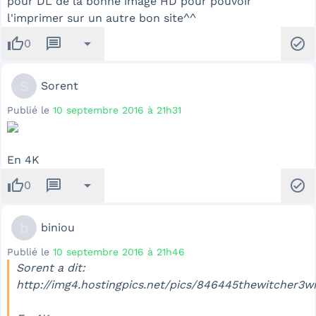
pour DL de la bonne image HD pour pouvoir
l'imprimer sur un autre bon site^^
thumb_up
message
arrow_drop_down
check_circle
0
S
Sorent
Publié le
10 septembre 2016 à 21h31
En 4K
thumb_up
message
arrow_drop_down
check_circle
0
b
biniou
Publié le
10 septembre 2016 à 21h46
Sorent a dit:
http://img4.hostingpics.net/pics/846445thewitcher3