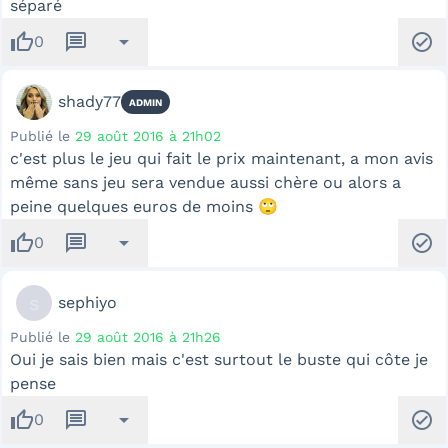
séparé
thumb_up
message
arrow_drop_down
check_circle
0
shady77
ADMIN
Publié le
29 août 2016 à 21h02
c'est plus le jeu qui fait le prix maintenant, a mon avis
même sans jeu sera vendue aussi chère ou alors a
peine quelques euros de moins 🙄
thumb_up
message
arrow_drop_down
check_circle
0
s
sephiyo
Publié le
29 août 2016 à 21h26
Oui je sais bien mais c'est surtout le buste qui côte je
pense
thumb_up
message
arrow_drop_down
check_circle
0