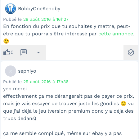
BobbyOneKenoby
Publié le
29 août 2016 à 16h27
En fonction du prix que tu souhaites y mettre, peut-
être que tu pourrais être intéressé par
cette annonce
.
😉
thumb_up
message
arrow_drop_down
check_circle
0
s
sephiyo
Publié le
29 août 2016 à 17h36
yep merci
effectivement ça me dérangerait pas de payer ce prix,
mais je vais essayer de trouver juste les goodies 🙁 vu
que j'ai déjà le jeu (version premium donc y a déjà des
trucs dedans)
ça me semble compliqué, même sur ebay y a pas