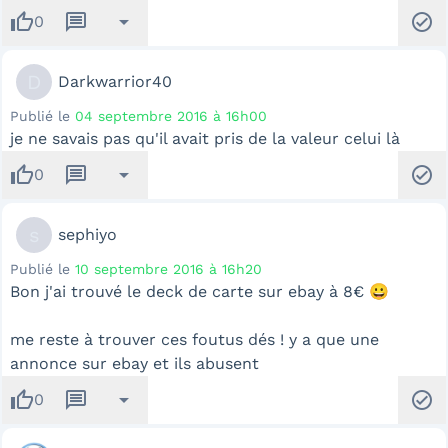
thumb_up
message
arrow_drop_down
check_circle
0
D
Darkwarrior40
Publié le
04 septembre 2016 à 16h00
je ne savais pas qu'il avait pris de la valeur celui là
thumb_up
message
arrow_drop_down
check_circle
0
s
sephiyo
Publié le
10 septembre 2016 à 16h20
Bon j'ai trouvé le deck de carte sur ebay à 8€ 😀
me reste à trouver ces foutus dés ! y a que une
annonce sur ebay et ils abusent
thumb_up
message
arrow_drop_down
check_circle
0