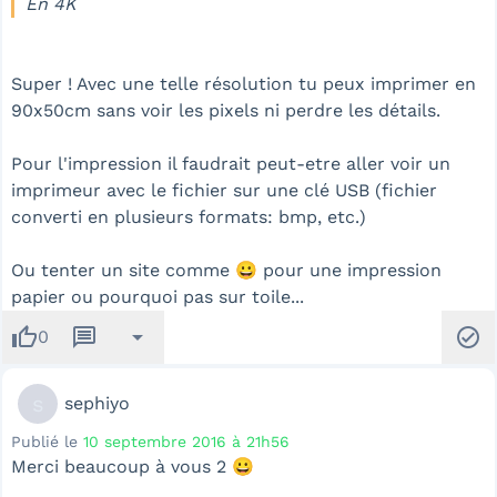
En 4K
Super ! Avec une telle résolution tu peux imprimer en
90x50cm sans voir les pixels ni perdre les détails.
Pour l'impression il faudrait peut-etre aller voir un
imprimeur avec le fichier sur une clé USB (fichier
converti en plusieurs formats: bmp, etc.)
Ou tenter un site comme 😀 pour une impression
papier ou pourquoi pas sur toile...
thumb_up
message
arrow_drop_down
check_circle
0
s
sephiyo
Publié le
10 septembre 2016 à 21h56
Merci beaucoup à vous 2 😀