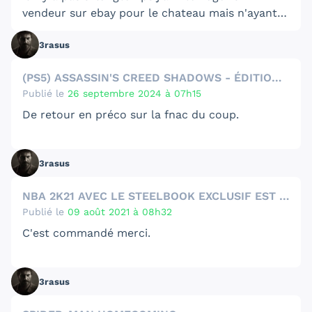
vendeur sur ebay pour le chateau mais n'ayant
aucune réponse j'ai laissé tombé c'est bien
3rasus
dommage
c'etait aussi interessant que ton
offre
^^
(PS5) ASSASSIN'S CREED SHADOWS - ÉDITION COLLECTOR
Publié le
26 septembre 2024 à 07h15
De retour en préco sur la fnac du coup.
3rasus
NBA 2K21 AVEC LE STEELBOOK EXCLUSIF EST EN PROMO
Publié le
09 août 2021 à 08h32
C'est commandé merci.
3rasus