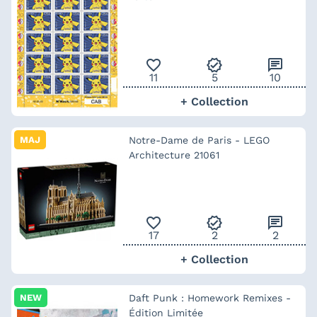
favorite_outline
verified
chat
11
5
10
+ Collection
MAJ
Notre-Dame de Paris - LEGO
Architecture 21061
favorite_outline
verified
chat
17
2
2
+ Collection
NEW
Daft Punk : Homework Remixes -
Édition Limitée