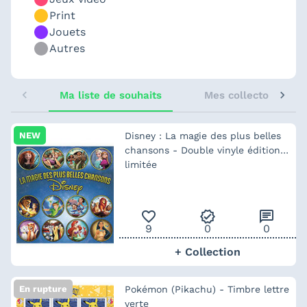
Print
Jouets
Autres
Ma liste de souhaits
Mes collectors sugg
NEW
Disney : La magie des plus belles
chansons - Double vinyle édition
limitée
favorite_outline
verified
chat
9
0
0
+ Collection
En rupture
Pokémon (Pikachu) - Timbre lettre
verte