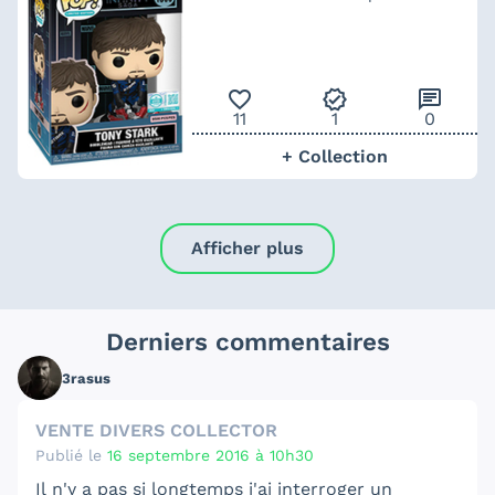
favorite_outline
verified
chat
11
1
0
+ Collection
Afficher plus
Derniers commentaires
3rasus
VENTE DIVERS COLLECTOR
Publié le
16 septembre 2016 à 10h30
Il n'y a pas si longtemps j'ai interroger un