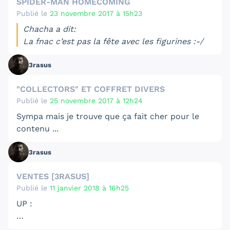
SPIDER-MAN HOMECOMING
Publié le
23 novembre 2017 à 15h23
Chacha a dit:
La fnac c’est pas la fête avec les figurines :-/
3rasus
je pense que le problème vient surtout des
"COLLECTORS" ET COFFRET DIVERS
editeurs :/ car le colis en lui meme est intact
Publié le
25 novembre 2017 à 12h24
tout était bien calé dans le colis fnac avec de
grosses bulles et du papier bulle. C'est à
Sympa mais je trouve que ça fait cher pour le
l'interieur du coffret lui meme que ce n'etait pas
contenu ...
bien calé ou justement trop serré dans le
polystyrène et si c'est trop fragile ça casse :/
3rasus
VENTES [3RASUS]
Publié le
11 janvier 2018 à 16h25
UP :
Les gardiens de la galaxie blufans :