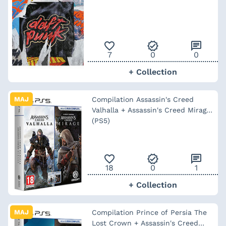
favorite_outline
verified
chat
7
0
0
+ Collection
MAJ
Compilation Assassin's Creed
Valhalla + Assassin's Creed Mirage
(PS5)
favorite_outline
verified
chat
18
0
1
+ Collection
MAJ
Compilation Prince of Persia The
Lost Crown + Assassin's Creed