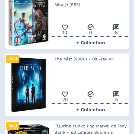
Mirage (PS5)
favorite_outline
verified
chat
10
0
8
+ Collection
MAJ
The Mist (2008) - Blu-ray 4K
favorite_outline
verified
chat
20
1
5
+ Collection
MAJ
Figurine Funko Pop Marvel de Tony
Stark - Ed Limitee Supreme