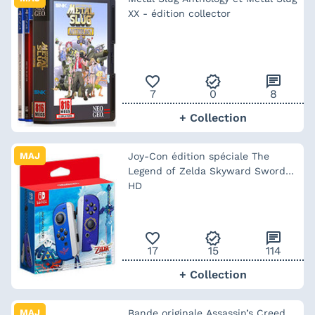
XX - édition collector
favorite_outline
verified
chat
7
0
8
+ Collection
MAJ
Joy-Con édition spéciale The
Legend of Zelda Skyward Sword
HD
favorite_outline
verified
chat
17
15
114
+ Collection
MAJ
Bande originale Assassin’s Creed