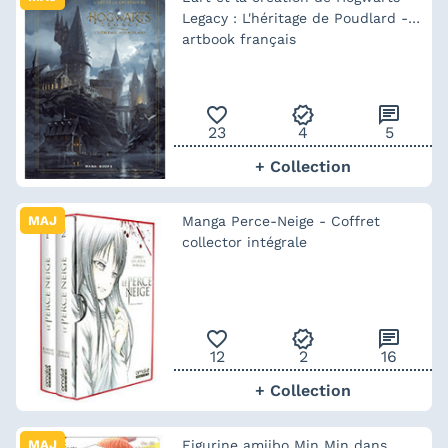
Legacy : L'héritage de Poudlard -
artbook français
favorite_outline
verified
chat
23
4
5
+ Collection
MAJ
Manga Perce-Neige - Coffret
collector intégrale
favorite_outline
verified
chat
12
2
16
+ Collection
MAJ
Figurine amiibo Min Min dans