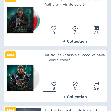
Valhalla – Vinyle coloré
favorite_outline
verified
chat
9
3
35
+ Collection
MAJ
Musiques Assassin’s Creed Valhalla
– Vinyle coloré
favorite_outline
verified
chat
8
0
29
+ Collection
MAJ
L'art et la création de Hogwarts