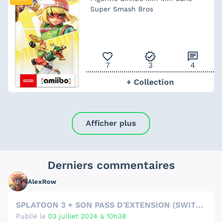
Super Smash Bros
favorite_outline
verified
chat
7
3
4
+ Collection
Afficher plus
Derniers commentaires
AlexRow
SPLATOON 3 + SON PASS D’EXTENSION (SWITCH)
Publié le
03 juillet 2024 à 10h38