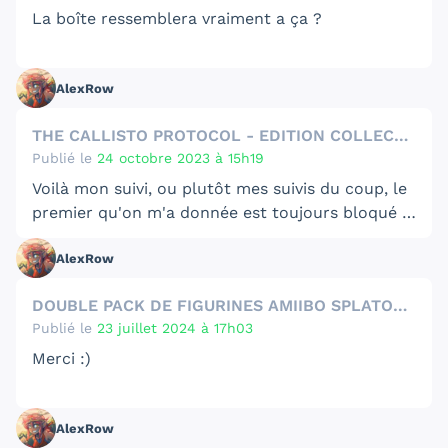
La boîte ressemblera vraiment a ça ?
AlexRow
THE CALLISTO PROTOCOL - EDITION COLLECTOR
Publié le
24 octobre 2023 à 15h19
Voilà mon suivi, ou plutôt mes suivis du coup, le
premier qu'on m'a donnée est toujours bloqué à
la Vergne, j'ai l'impression qu'ils ont fait une
🖼️
🖼️
AlexRow
erreur pour tout le monde, ou alors Chronopost
est leurs partenaires par défaut mais ils ont
DOUBLE PACK DE FIGURINES AMIIBO SPLATOON 3 : AYO ET OLY
refusé après coup de prendre en charge ces
Publié le
23 juillet 2024 à 17h03
colis, donc faut pas se fier à ce suivi et faire une
demande au SAV, ils vont te donné l'autre suivi
Merci :)
avec colis privé, j'ai commandé le 2 octobre et le
miens et en Belgique à l'heure où j'écris.
AlexRow