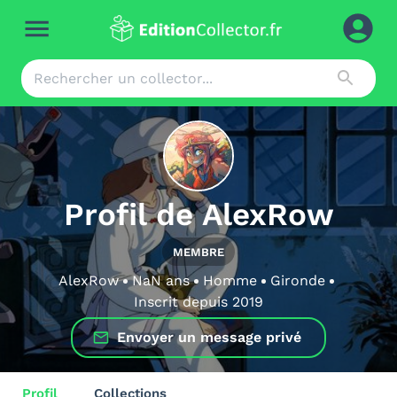
Profil de
AlexRow
MEMBRE
AlexRow
NaN
ans
Homme
Gironde
Inscrit depuis
2019
Envoyer un message privé
Profil
Collections