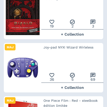
favorite_outline
verified
chat
19
2
3
+ Collection
MAJ
Joy-pad NYXI Wizard Wirleless
favorite_outline
verified
chat
36
5
69
+ Collection
MAJ
One Piece Film : Red - steelbook
édition limitée