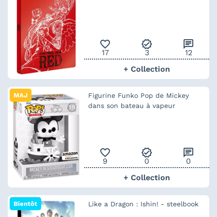
favorite_outline
verified
chat
17
3
12
+ Collection
MAJ
Figurine Funko Pop de Mickey
dans son bateau à vapeur
favorite_outline
verified
chat
9
0
0
+ Collection
Bientôt
Like a Dragon : Ishin! - steelbook