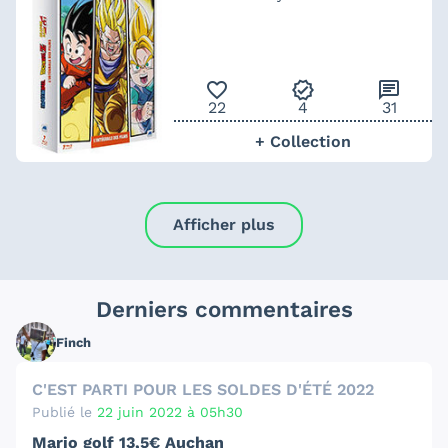
favorite_outline
verified
chat
22
4
31
+ Collection
Afficher plus
Derniers commentaires
Finch
C'EST PARTI POUR LES SOLDES D'ÉTÉ 2022
Publié le
22 juin 2022 à 05h30
Mario golf 13,5€ Auchan