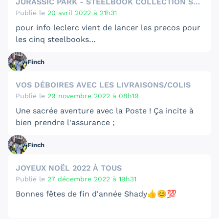
JURASSIC PARK - STEELBOOK COLLECTION SAGA
Publié le
20 avril 2022 à 21h31
p our info leclerc vient de lancer les precos pour
les cinq steelbooks
https://www.e.leclerc/recherche?q=Jurassic
Finch
VOS DÉBOIRES AVEC LES LIVRAISONS/COLIS
Publié le
29 novembre 2022 à 08h19
Une sacrée aventure avec la Poste ! Ça incite à
bien prendre l'assurance ;
J'ai eu le cas d'un colis envoyé pour un petit jeu
Finch
à 40 € du coté de Bordeaux , l'adresse fournie
par l'acheteur était mauvaise et à l'époque , je
D'où je pense l'importance je pense quand on
JOYEUX NOËL 2022 À TOUS
n'avais envoyé que avec un suivi simple . J'ai dû
expédie un colis de mettre l'adresse
Publié le
27 décembre 2022 à 19h31
insister plusieurs fois auprès du service client
d'expéditeur sur le colis et dans le colis au cas
pour au final m'annoncer que le colis était au
où le litige peut amener à Libourne .
Bonnes fêtes de fin d'année Shady👍😊💯
fameux centre de recherche des colis de
Libourne et que mon colis allait être mis aux