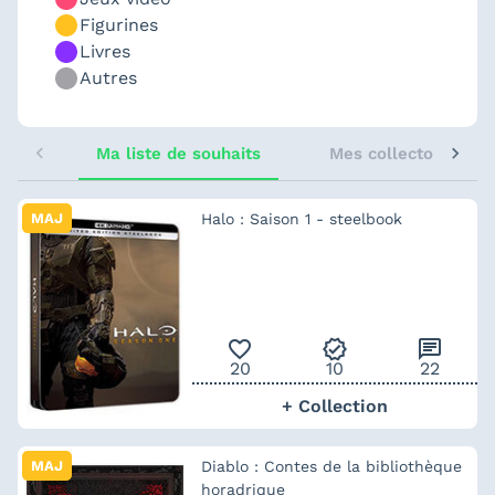
Figurines
Livres
Autres
Ma liste de souhaits
Mes collectors sugg
MAJ
Halo : Saison 1 - steelbook
favorite_outline
verified
chat
20
10
22
+ Collection
MAJ
Diablo : Contes de la bibliothèque
horadrique