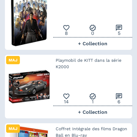
favorite_outline
verified
chat
8
0
5
+ Collection
MAJ
Playmobil de KITT dans la série
K2000
favorite_outline
verified
chat
14
1
6
+ Collection
MAJ
Coffret Intégrale des films Dragon
Ball en Blu-ray