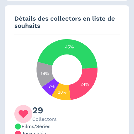
Détails des collectors en liste de
souhaits
45%
14%
24%
7%
10%
29
Collectors
Films/Séries
Jeux vidéo