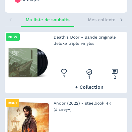
Ma liste de souhaits
Mes collectors sugg
NEW
Death's Door - Bande originale
deluxe triple vinyles
favorite_outline
verified
chat
7
1
2
+ Collection
MAJ
Andor (2022) - steelbook 4K
(disney+)