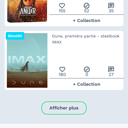
favorite_outline
verified
chat
155
52
35
+ Collection
Bientôt
Dune, première partie - steelbook
IMAX
favorite_outline
verified
chat
180
0
27
+ Collection
Afficher plus