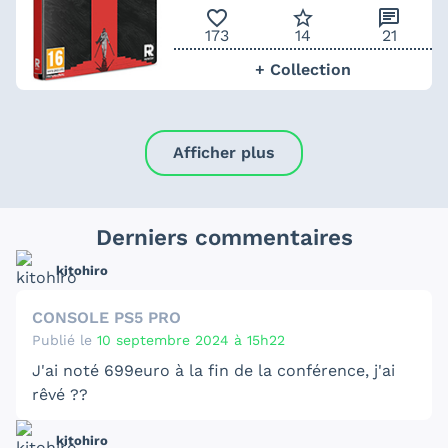
favorite_outline
star_border
chat
173
14
21
+ Collection
Afficher plus
Derniers commentaires
kitohiro
CONSOLE PS5 PRO
Publié le
10 septembre 2024 à 15h22
J'ai noté 699euro à la fin de la conférence, j'ai
rêvé ??
kitohiro