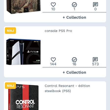
favorite_outline
verified
chat
10
1
0
+ Collection
MAJ
console PS5 Pro
favorite_outline
verified
chat
144
16
573
+ Collection
MAJ
Control Resonant - édition
steelbook (PS5)