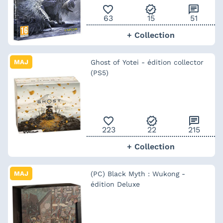
favorite_outline
verified
chat
63
15
51
+ Collection
MAJ
Ghost of Yotei - édition collector
(PS5)
favorite_outline
verified
chat
223
22
215
+ Collection
MAJ
(PC) Black Myth : Wukong -
édition Deluxe