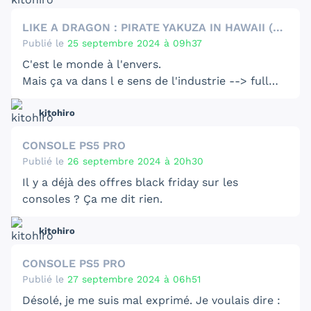
LIKE A DRAGON : PIRATE YAKUZA IN HAWAII (PS5)
Publié le
25 septembre 2024 à 09h37
C'est le monde à l'envers.
Mais ça va dans l e sens de l'industrie --> full
démat.
kitohiro
On "récompense" ceux qui achète de la démat et
CONSOLE PS5 PRO
on pénalise ceux qui achète le physique..... en
Publié le
26 septembre 2024 à 20h30
offrant aux premiers un accessoire physique....
pour un jeu démat.
Il y a déjà des offres black friday sur les
consoles ? Ça me dit rien.
C'est débile, ça me rend dingue.
Après, on va attendre les jeux surtout mdr.
kitohiro
CONSOLE PS5 PRO
Publié le
27 septembre 2024 à 06h51
Désolé, je me suis mal exprimé. Je voulais dire :