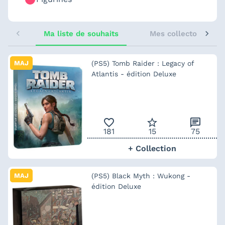
Ma liste de souhaits
Mes collectors sugg
MAJ
(PS5) Tomb Raider : Legacy of
Atlantis - édition Deluxe
favorite_outline
star_border
chat
181
15
75
+ Collection
MAJ
(PS5) Black Myth : Wukong -
édition Deluxe