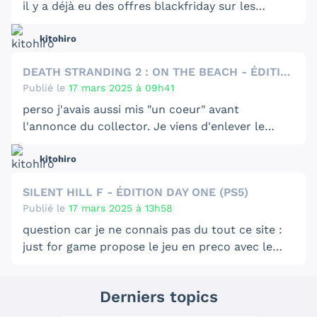
il y a déjà eu des offres blackfriday sur les
consoles (en générale, PS4 ou autres) ? car j'ai
kitohiro
pas de souvenirs de ça.
Pour la PS5 il n'y a eu qu'une seule offre à ma
DEATH STRANDING 2 : ON THE BEACH - ÉDITION COLLECTOR (PS5)
connaissance, c'était la version Digitale à 300€
Publié le
17 mars 2025 à 09h41
et c'était que sur Rakuten, il y a 1 mois environ.
perso j'avais aussi mis "un coeur" avant
l'annonce du collector. Je viens d'enlever le
mien car sans jeux physique, sans steelbook, et
kitohiro
avec une statue éclatée, le tout pour 250€,
évidemment, c'est sans mois.
SILENT HILL F - ÉDITION DAY ONE (PS5)
Publié le
17 mars 2025 à 13h58
question car je ne connais pas du tout ce site :
just for game propose le jeu en preco avec le
steelbook pour le même prix : 79.99€, c'est
edit : j'ai ma réponse sur l'onglet steelbook...
quelque chose d'officiel ou pas du tout ?
désolé mdr.
Derniers topics