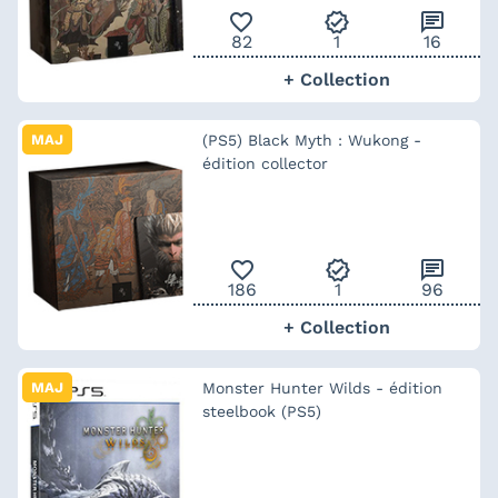
favorite_outline
verified
chat
82
1
16
+ Collection
MAJ
(PS5) Black Myth : Wukong -
édition collector
favorite_outline
verified
chat
186
1
96
+ Collection
MAJ
Monster Hunter Wilds - édition
steelbook (PS5)