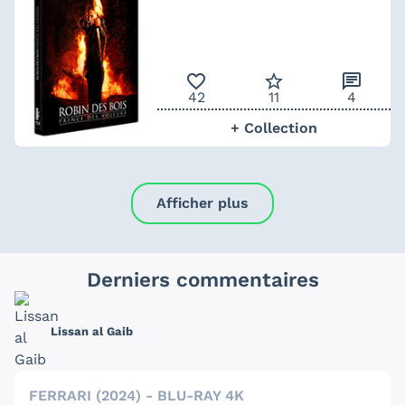
favorite_outline
star_border
chat
42
11
4
+ Collection
Afficher plus
Derniers commentaires
Lissan al Gaib
FERRARI (2024) - BLU-RAY 4K