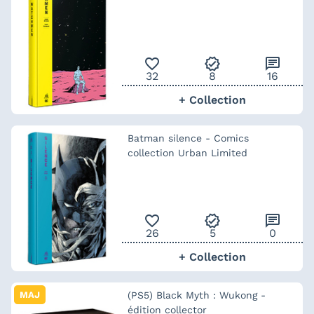
favorite_outline
verified
chat
32
8
16
+ Collection
Batman silence - Comics
collection Urban Limited
favorite_outline
verified
chat
26
5
0
+ Collection
MAJ
(PS5) Black Myth : Wukong -
édition collector