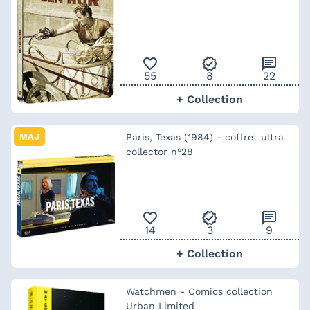
favorite_outline
verified
chat
55
8
22
+ Collection
MAJ
Paris, Texas (1984) - coffret ultra
collector n°28
favorite_outline
verified
chat
14
3
9
+ Collection
Watchmen - Comics collection
Urban Limited