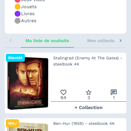
Jouets
Livres
Autres
Ma liste de souhaits
Mes collectors sugg
Bientôt
Stalingrad (Enemy At The Gates) -
steelbook 4K
favorite_outline
star_border
chat
64
3
1
+ Collection
MAJ
Ben-Hur (1959) - steelbook 4K