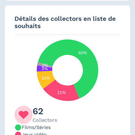
Détails des collectors en liste de
souhaits
65%
2%
3%
10%
21%
62
Collectors
Films/Séries
Jeux vidéo