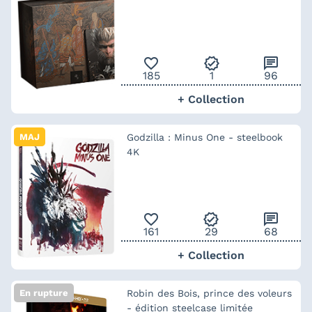
favorite_outline
verified
chat
185
1
96
+ Collection
MAJ
Godzilla : Minus One - steelbook
4K
favorite_outline
verified
chat
161
29
68
+ Collection
En rupture
Robin des Bois, prince des voleurs
- édition steelcase limitée