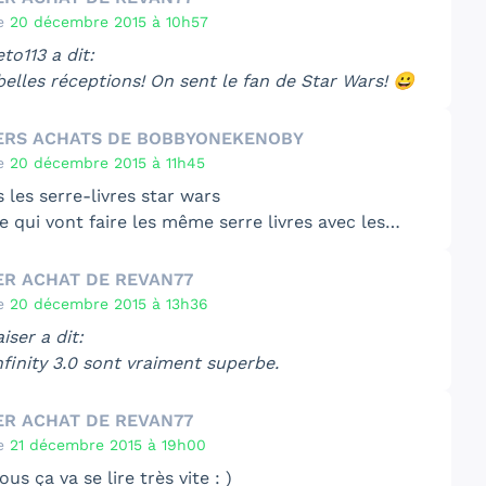
 un Iphone 5 mais pour défendre mon téléphone les
 donc je verrai bien 😀
e
20 décembre 2015 à 10h57
ons n'était pas idéales il fessait trop sombre dans
eto113 a dit:
e.
belles réceptions! On sent le fan de Star Wars! 😀
adore Kanan moi aussi! Je me le suis pris et j'attend
ochain tome maintenant! 😉
ERS ACHATS DE BOBBYONEKENOBY
n gros fan de star wars et la collections fait que de
e
20 décembre 2015 à 11h45
r 😀
 les serre-livres star wars
e qui vont faire les même serre livres avec les
ux stormtroopers.
ER ACHAT DE REVAN77
e
20 décembre 2015 à 13h36
iser a dit:
nfinity 3.0 sont vraiment superbe.
ER ACHAT DE REVAN77
 infinity 3.0 star wars sont superbe mais le
e
21 décembre 2015 à 19h00
ster est aussi magnifique 😀
ous ça va se lire très vite : )