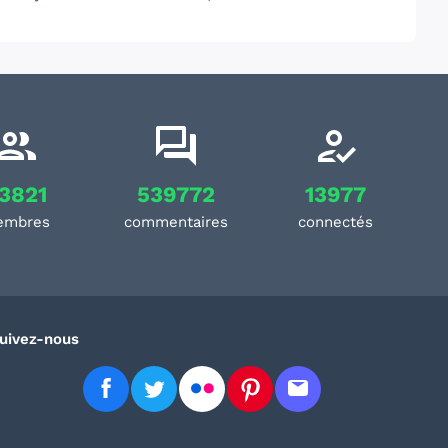
3821
539772
13977
embres
commentaires
connectés
uivez-nous