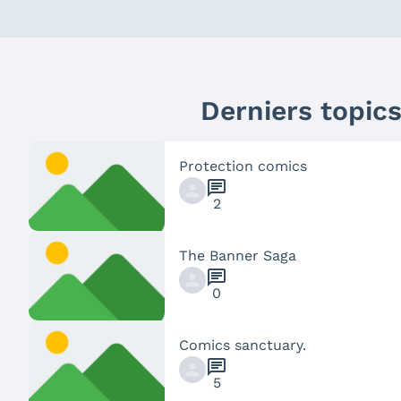
Derniers topic
Protection comics
chat
2
The Banner Saga
chat
0
Comics sanctuary.
chat
5