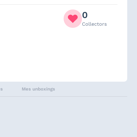
0
Collectors
és
Mes unboxings