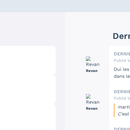
s
Der
DERNI
Publié l
Oui le
Revan
dans le
la proc
J'aime
DERNI
sympa 
Publié l
me fair
marti
Revan
même p
C'est
Ouais
DERNI