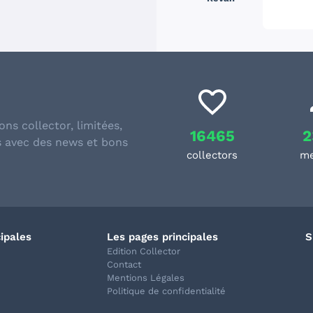
ons collector, limitées,
16465
2
s avec des news et bons
collectors
m
cipales
Les pages principales
S
Edition Collector
Contact
Mentions Légales
Politique de confidentialité