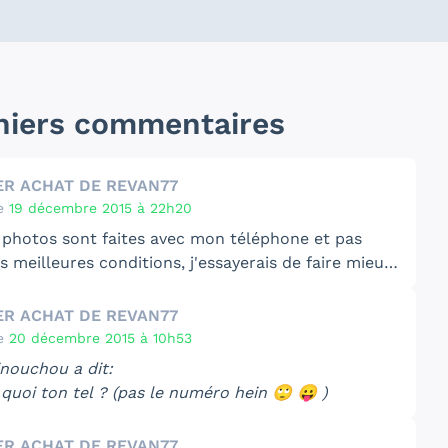
niers commentaires
ER ACHAT DE REVAN77
e
19 décembre 2015 à 22h20
s photos sont faites avec mon téléphone et pas
s meilleures conditions, j'essayerais de faire mieux
haine fois . 😀
 bien Kanan même dans rebels et son comics est
ER ACHAT DE REVAN77
pour un premier tome et je pense que Disney c'est
e
20 décembre 2015 à 10h53
e craquer avec ses petites figurines Infinity, j'ai
nouchou a dit:
as encore le jeu sur ma console
 quoi ton tel ? (pas le numéro hein 🙄 😛 )
 bah j'attends le steelbook pour commencer cette
ER ACHAT DE REVAN77