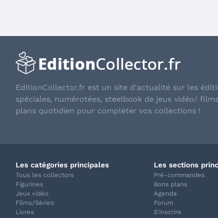
EditionCollector.fr est un site d'actualité sur les éditi
spéciales, numérotées, steelbook de jeux vidéo/ film
plans quotidien pour compléter vos collections !
Les catégories principales
Les sections prin
Tous les collectors
Pré-commandes
Figurines
Bons plans
Jeux vidéo
Agenda
Films/Séries
Forum
Livres
S'inscrire