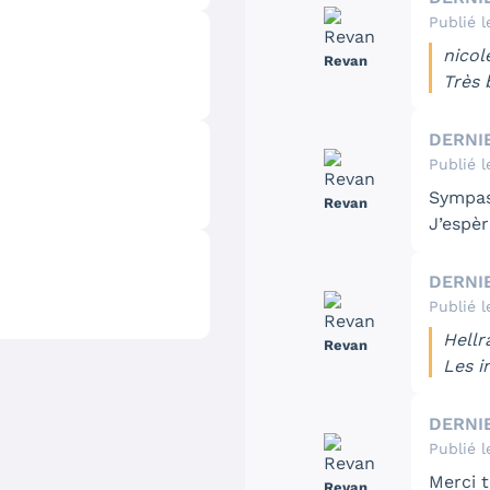
C''est
série
Publié l
conditi
nicol
Revan
la pièc
Très 
Et j'
le pr
DERNI
OUI ! U
Publié l
grandi
Sympas
Revan
J’espèr
nouvea
DERNI
Publié l
Hellra
Revan
Les i
DERNI
Oui les
Publié l
huklbu
Merci t
Revan