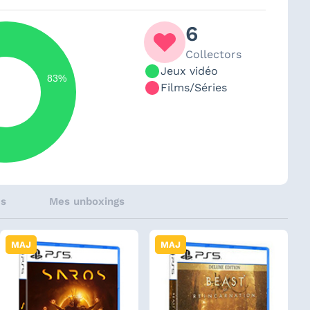
6
Collectors
Jeux vidéo
83%
Films/Séries
és
Mes unboxings
MAJ
MAJ