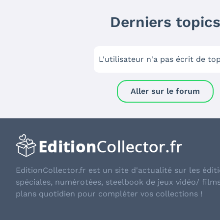
Derniers topic
L'utilisateur n'a pas écrit de to
Aller sur le forum
EditionCollector.fr est un site d'actualité sur les éditi
spéciales, numérotées, steelbook de jeux vidéo/ film
plans quotidien pour compléter vos collections !