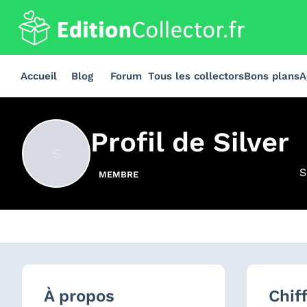
Accueil
Blog
Forum
Tous les collectors
Bons plans
A
Profil de
Silver
S
S
MEMBRE
À propos
Chif