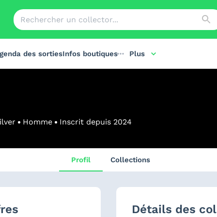
genda des sorties
Infos boutiques
Plus
ilver
Homme
Inscrit depuis
2024
Profil
Collections
fres
Détails des col