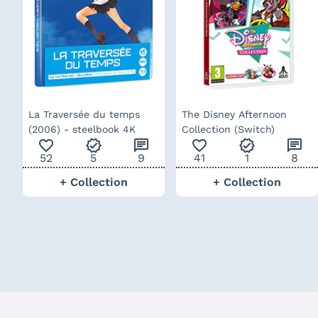
La Traversée du temps
The Disney Afternoon
(2006) - steelbook 4K
Collection (Switch)
favorite_outline
verified
chat
favorite_outline
verified
chat
52
5
9
41
1
8
+ Collection
+ Collection