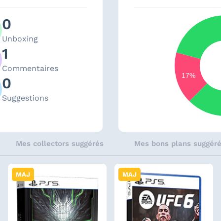
0
Unboxing
1
Commentaires
17%
0
Suggestions
Mes collectors suggérés
Mes bons plans suggér
MAJ
MAJ