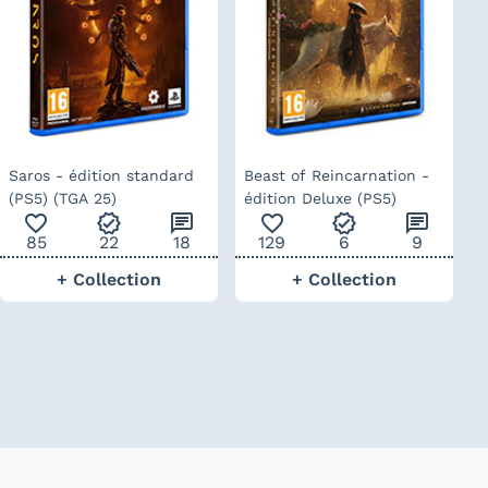
Saros - édition standard
Beast of Reincarnation -
(PS5) (TGA 25)
édition Deluxe (PS5)
favorite_outline
verified
chat
favorite_outline
verified
chat
85
22
18
129
6
9
+ Collection
+ Collection