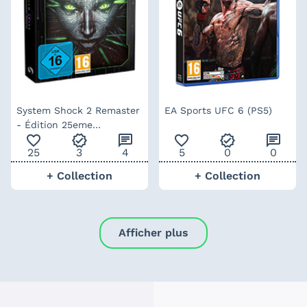
System Shock 2 Remaster
EA Sports UFC 6 (PS5)
- Édition 25eme
favorite_outline
verified
chat
favorite_outline
verified
chat
anniversaire (PS5)
25
3
4
5
0
0
+ Collection
+ Collection
Afficher plus