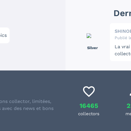
s
Der
SHINOB
pics
Publié l
La vrai
Silver
collector ? Shinobi est né sur Ami
80. Il 
moyens 
chose f
lourd e
ons collector, limitées,
16465
2
s avec des news et bons
collectors
m