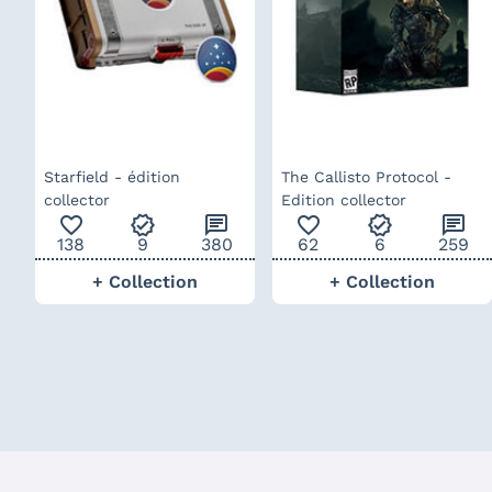
Starfield - édition
The Callisto Protocol -
collector
Edition collector
favorite_outline
verified
chat
favorite_outline
verified
chat
138
9
380
62
6
259
+ Collection
+ Collection