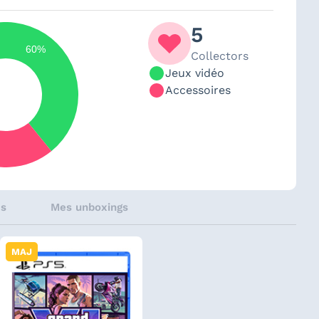
5
60%
Collectors
Jeux vidéo
Accessoires
és
Mes unboxings
MAJ