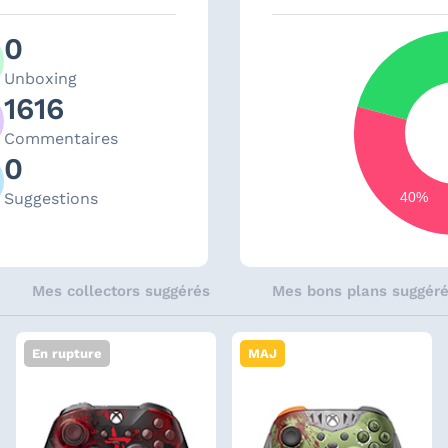
0
Unboxing
1616
Commentaires
0
Suggestions
40%
Mes collectors suggérés
Mes bons plans suggér
En rupture
MAJ