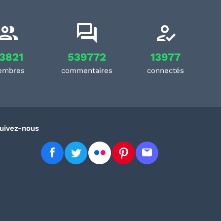
3821
539772
13977
embres
commentaires
connectés
uivez-nous