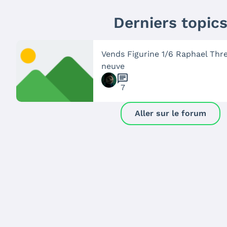
Derniers topic
Vends Figurine 1/6 Raphael Thr
neuve
chat
7
Aller sur le forum