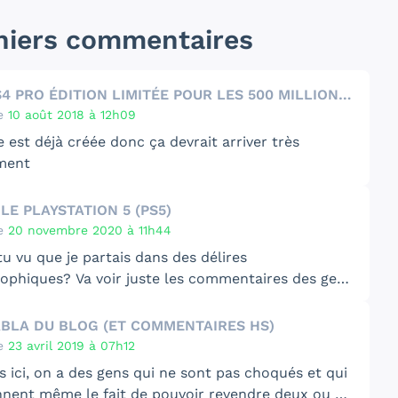
niers commentaires
UNE PS4 PRO ÉDITION LIMITÉE POUR LES 500 MILLIONS DE PLAYSTATION
e
10 août 2018 à 12h09
 est déjà créée
donc ça devrait arriver très
ment
E PLAYSTATION 5 (PS5)
e
20 novembre 2020 à 11h44
u vu que je partais dans des délires
rophiques? Va voir juste les commentaires des gens
s ici, de ne pas avoir pu obtenir leur console. J’ai
 parle de comparaison entre une PS4 vs PS5? T’as
is qu’un peu d’attente n’a jamais tuée personne et
ou dans mon comm?🤦‍♂️
ABLA DU BLOG (ET COMMENTAIRES HS)
irement, le day one n’était pas primordial pour le
 pour les bugs, je n’ai rien inventé, j’ai juste lu le
e
23 avril 2019 à 07h12
🤷‍♂️
de ceux qui l’avaient déjà en main.(va voir le
 ici, on a des gens qui ne sont pas choqués et qui
taire de Mario par exemple, plus bas :
rrête de faire ton fan boy et lis entre les lignes.
nnent même le fait de pouvoir revendre deux ou 3