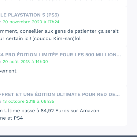
/editioncollector.fr/collectors/consoles/playstation-
😉
us cher ces collectors.
ment-415772
)
le
E PLAYSTATION 5 (PS5)
oilà…
e
20 novembre 2020 à 17h24
préfère en rire…ou en pleurer, c’est selon.
mment, conseiller aux gens de patienter ça serait
r certain ici! (coucou
Kim-san)
lol
UNE PS4 PRO ÉDITION LIMITÉE POUR LES 500 MILLIONS DE PLAYSTATION
e
20 août 2018 à 14h00
ivement
UN COFFRET ET UNE ÉDITION ULTIMATE POUR RED DEAD REDEMPTION II
e
13 octobre 2018 à 06h35
ion Ultime passe à 84,92 Euros sur Amazon
One
et
PS4
ur l’Edition Speciale qui passe à 71,52 Euros
One
et
PS4