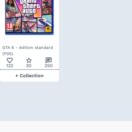
GTA 6 - édition standard
(PS5)
favorite_outline
star_border
chat
132
30
250
+ Collection