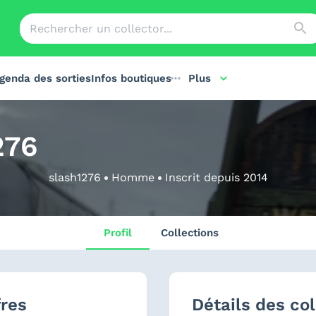
genda des sorties
Infos boutiques
Plus
276
slash1276
Homme
Inscrit depuis
2014
Profil
Collections
fres
Détails des col