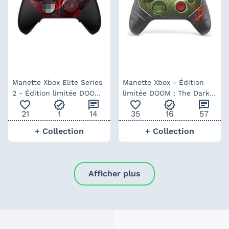
Manette Xbox Elite Series
Manette Xbox - Édition
2 - Édition limitée DOOM :
limitée DOOM : The Dark
favorite_outline
verified
chat
favorite_outline
verified
chat
The Dark Ages
Ages
21
1
14
35
16
57
+ Collection
+ Collection
Afficher plus