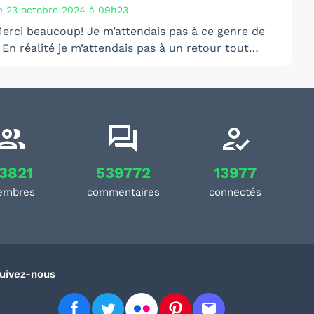
ours! Et ne vous arrêtez pas au premier épisode,
e
23 octobre 2024 à 09h23
t vraiment un son pourri à cause d'une erreur de
journée à tous!
erci beaucoup! Je m’attendais pas à ce genre de
ts...
 En réalité je m’attendais pas à un retour tout
🥲
 essayer le chapitrage! Tu parles de chapitres
itres »? Ou plutôt de time codes dans la
ption?
3821
539772
13977
embres
commentaires
connectés
uivez-nous