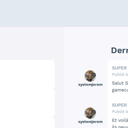
s
Der
SUPER
Publié l
Salut S
systemjerem
gamecu
individ
SUPER
Publié l
Et voil
systemjerem
ils peu