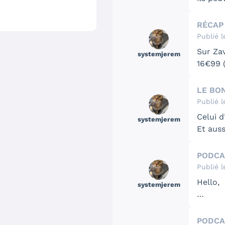
cher de
Publié l
Sur Za
systemjerem
16€99 (
Publié l
Celui d
systemjerem
Et auss
PODCA
Publié l
Hello,
systemjerem
On est 
On est 
octobre
via ce 
PODCA