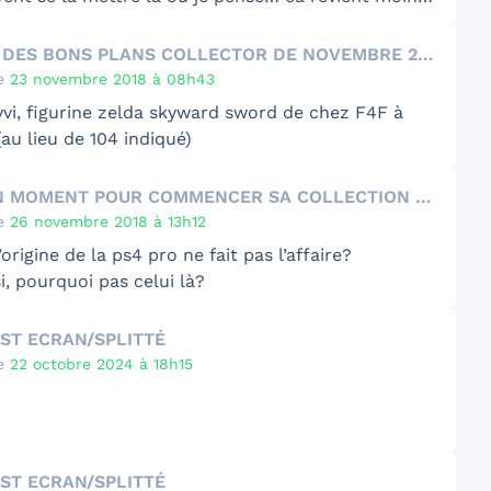
 s’en faire importer 2 des Etats-unis…
RÉCAP DES BONS PLANS COLLECTOR DE NOVEMBRE 2018
e
23 novembre 2018 à 08h43
vvi, figurine zelda skyward sword de chez F4F
à
au lieu de 104 indiqué)
LE BON MOMENT POUR COMMENCER SA COLLECTION DE BLU-RAY 4K ?
e
26 novembre 2018 à 13h12
’origine de la ps4 pro ne fait pas l’affaire?
i,
pourquoi pas celui là
?
ST ECRAN/SPLITTÉ
e
22 octobre 2024 à 18h15
déjà à 5 épisodes, le sixième sort mardi 30
sur toutes les applis habituelles de podcasts ou ici
, n'hésitez pas à y jeter une oreille et nous faire
lien :
https://ecransplitte.lepodcast.fr
ST ECRAN/SPLITTÉ