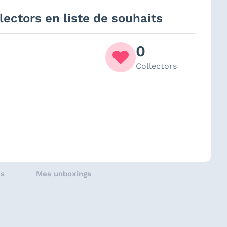
lectors en liste de souhaits
0
Collectors
és
Mes unboxings