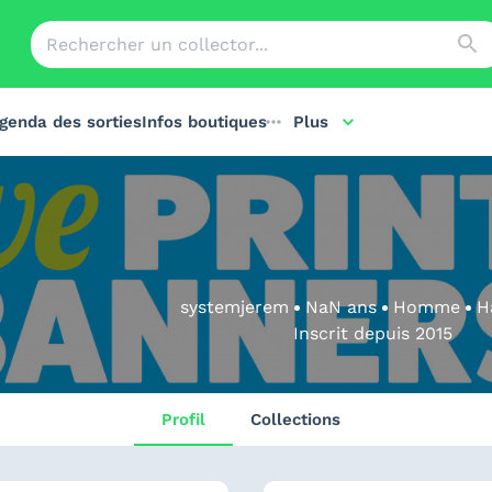
genda des sorties
Infos boutiques
Plus
systemjerem
NaN
ans
Homme
H
Inscrit depuis
2015
Profil
Collections