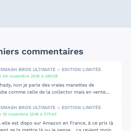
niers commentaires
 SMASH BROS ULTIMATE – EDITION LIMITÉE
e
04 novembre 2018 à 06h28
hady, non je parle des vraies manettes de
be comme celle de la collector mais en vente
uelle
comme celle-ci
 SMASH BROS ULTIMATE – EDITION LIMITÉE
e
19 novembre 2018 à 07h43
à
elle est dispo sur Amazon en France
, à ce prix là
vent se la mettre là ou je pense… ca revient moins