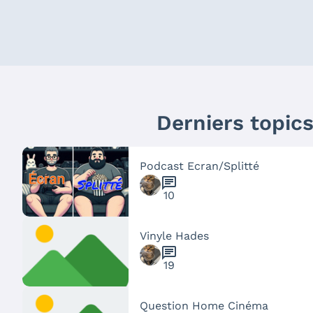
Derniers topic
Podcast Ecran/Splitté
chat
10
Vinyle Hades
chat
19
Question Home Cinéma