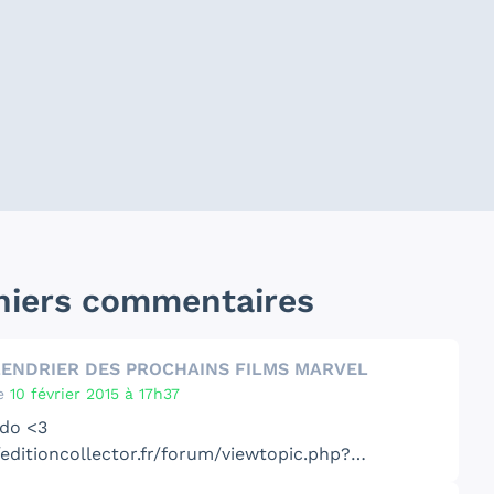
niers commentaires
LENDRIER DES PROCHAINS FILMS MARVEL
e
10 février 2015 à 17h37
kdo <3
/editioncollector.fr/forum/viewtopic.php?
=1034&p=12839#p12839