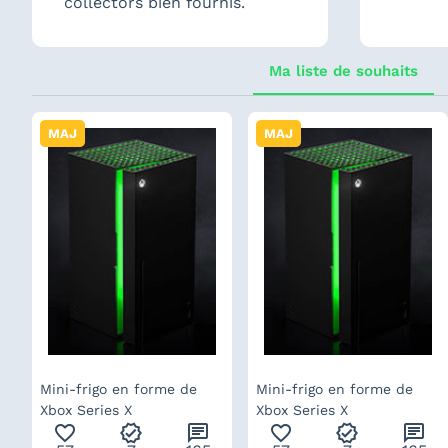
collectors bien fournis.
Ma liste de souhaits
MAJ
MAJ
Mini-frigo en forme de
Mini-frigo en forme de
Xbox Series X
Xbox Series X
favorite_outline
verified
chat
favorite_outline
verified
chat