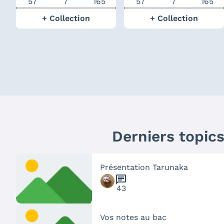
57
7
165
57
7
165
+ Collection
+ Collection
Derniers topic
Présentation Tarunaka
chat
43
Vos notes au bac