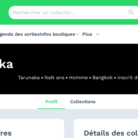
genda des sorties
Infos boutiques
Plus
ka
Tarunaka
NaN
ans
Homme
Bangkok
Inscrit 
Profil
Collections
fres
Détails des col