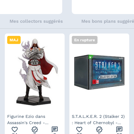
Mes collectors suggérés
Mes bons plans suggér
MAJ
En rupture
Figurine Ezio dans
S.T.A.L.K.E.R. 2 (Stalker 2)
Assassin's Creed -
: Heart of Chernobyl -
favorite_outline
verified
chat
favorite_outline
verified
chat
collection Animus
édition collector