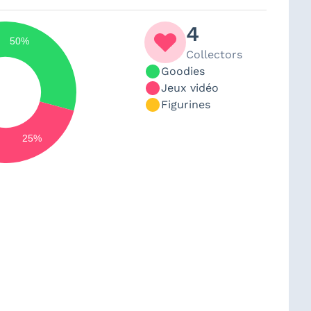
4
50%
Collectors
Goodies
Jeux vidéo
Figurines
25%