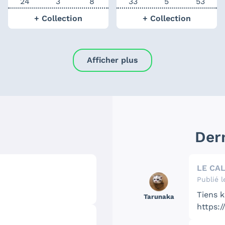
24
3
8
33
5
53
+ Collection
+ Collection
Afficher plus
s
Der
LE CA
Publié l
Tiens 
Tarunaka
https:/
f=26&t