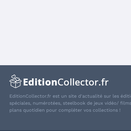
EditionCollector.fr est un site d'actualité sur les éditi
spéciales, numérotées, steelbook de jeux vidéo/ film
plans quotidien pour compléter vos collections !