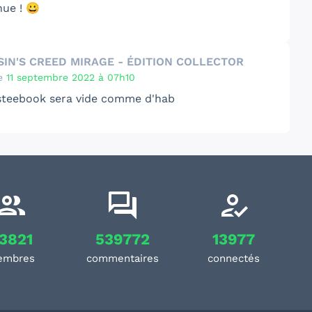
nue ! 😀
SIN'S CREED MIRAGE - ÉDITION COLLECTOR
e
11 septembre 2022 à 07h10
 steebook sera vide comme d'hab
3821
539772
13977
embres
commentaires
connectés