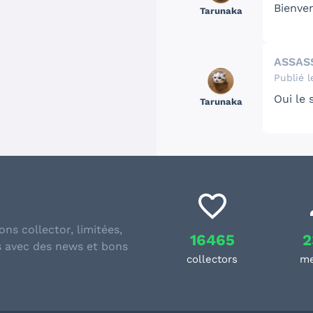
Bienve
Tarunaka
ASSAS
Publié l
Oui le
Tarunaka
ons collector, limitées,
16465
2
s avec des news et bons
collectors
m