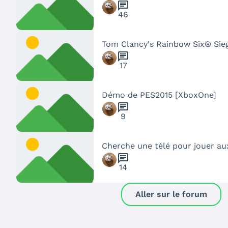
chat
46
Tom Clancy's Rainbow Six® Sie
chat
17
Démo de PES2015 [XboxOne]
chat
9
Cherche une télé pour jouer aux
chat
14
Aller sur le forum