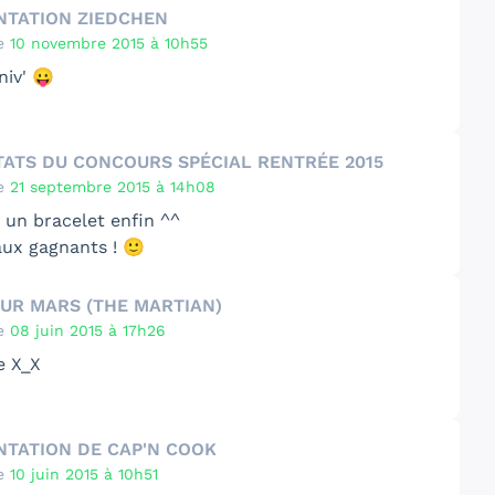
NTATION ZIEDCHEN
e
10 novembre 2015 à 10h55
niv' 😛
TATS DU CONCOURS SPÉCIAL RENTRÉE 2015
e
21 septembre 2015 à 14h08
 un bracelet enfin ^^
aux gagnants ! 🙂
SUR MARS (THE MARTIAN)
e
08 juin 2015 à 17h26
e X_X
NTATION DE CAP'N COOK
e
10 juin 2015 à 10h51