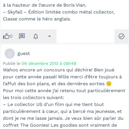
à la hauteur de l’œuvre de Boris Vian.
– Skyfall – Édition limitée combo métal collector,
Classe comme le héro anglais.
thumb_up
message
notifications
arrow_drop_down
check_circle
0
g
guest
Publié le
09 décembre 2013 à 08h48
Wahoo encore un concours qui déchire! Bien joué
pour cette année passé! Mille merci d’être toujours à
l’affut des bon plans, et des dernières sorties 🙂
Pour moi cette année j’ai retenu tout particulièrement
les trois collectors suivant:
– Le collector US d’un film qui me tient tout
particulièrement à cœur, qui a bercé ma jeunesse, et
dont je ne me lasse jamais. Je veux bien sûr parler du
coffret The Goonies! Les goodies sont vraiment de