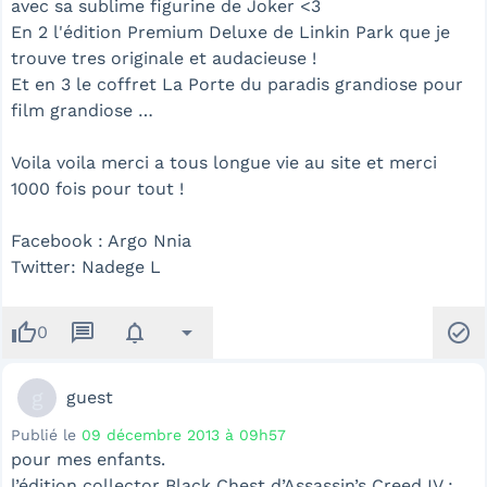
avec sa sublime figurine de Joker <3
En 2 l'édition Premium Deluxe de Linkin Park que je
trouve tres originale et audacieuse !
Et en 3 le coffret La Porte du paradis grandiose pour
film grandiose …
Voila voila merci a tous longue vie au site et merci
1000 fois pour tout !
Facebook : Argo Nnia
Twitter: Nadege L
thumb_up
message
notifications
arrow_drop_down
check_circle
0
g
guest
Publié le
09 décembre 2013 à 09h57
pour mes enfants.
l’édition collector Black Chest d’Assassin’s Creed IV :