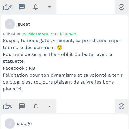
thumb_up
message
notifications
arrow_drop_down
check_circle
0
g
guest
Publié le
09 décembre 2013 à 08h40
Susper, tu nous gâtes vraiment, ça prends une super
tournure décidemment 🙂
Pour moi ce sera le The Hobbit Collector avec la
statuette.
Facebook : RB
Félicitation pour ton dynamisme et ta volonté à tenir
ce blog, c’est toujours plaisant de suivre les bons
plans ici.
thumb_up
message
notifications
arrow_drop_down
check_circle
0
d
djougo