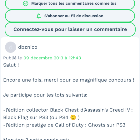
check_circle
Marquer tous les commentaires comme lus
notifications
S'abonner au
fil de discussion
Connectez-vous pour laisser un commentaire
d
dbznico
Publié le
09 décembre 2013 à 12h43
Salut !
Encore une fois, merci pour ce magnifique concours !
Je participe pour les lots suivants:
-l’édition collector Black Chest d’Assassin’s Creed IV :
Black Flag sur PS3 (ou PS4 🙂 )
-l’édition prestige de Call of Duty : Ghosts sur PS3
Mon top 3 cette année est: