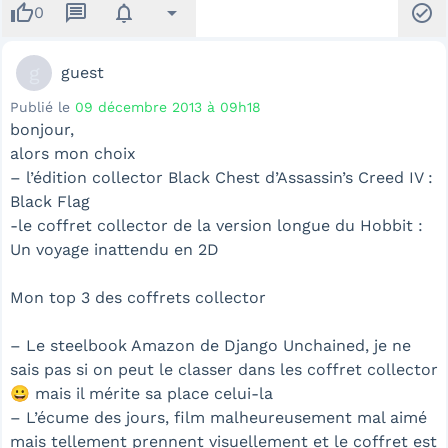
thumb_up
message
notifications
arrow_drop_down
check_circle
0
g
guest
Publié le
09 décembre 2013 à 09h18
bonjour,
alors mon choix
– l’édition collector Black Chest d’Assassin’s Creed IV :
Black Flag
-le coffret collector de la version longue du Hobbit :
Un voyage inattendu en 2D
Mon top 3 des coffrets collector
– Le steelbook Amazon de Django Unchained, je ne
sais pas si on peut le classer dans les coffret collector
😀 mais il mérite sa place celui-la
– L’écume des jours, film malheureusement mal aimé
mais tellement prennent visuellement et le coffret est