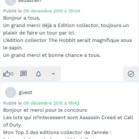
s
sebastien
Publié le
09 décembre 2013 à 12h24
Bonjour a tous,
Un grand merci déjà a Edition collector, toujours un
plaisir de faire un tour par ici.
L’édition collector The Hobbit serait magnifique sous
le sapin.
Un grand merci et bonne chance a tous.
thumb_up
message
notifications
arrow_drop_down
check_circle
0
g
guest
Publié le
09 décembre 2013 à 11h42
Bonjour et merci pour le concours
Les lots qui m’interessent sont Assassin Creed et Call
of Duty
Mon Top 3 des editions collector de l’année :