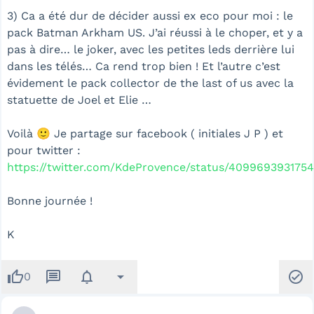
3) Ca a été dur de décider aussi ex eco pour moi : le
pack Batman Arkham US. J’ai réussi à le choper, et y a
pas à dire… le joker, avec les petites leds derrière lui
dans les télés… Ca rend trop bien ! Et l’autre c’est
évidement le pack collector de the last of us avec la
statuette de Joel et Elie …
Voilà 🙂 Je partage sur facebook ( initiales J P ) et
pour twitter :
https://twitter.com/KdeProvence/status/409969393175
Bonne journée !
K
thumb_up
message
notifications
arrow_drop_down
check_circle
0