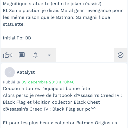
Magnifique statuette (enfin le joker réussis!)
Et 3eme position je dirais Metal gear revengance pour
les même raison que le Batman: Sa magniiifique
statuette!
Initial Fb: BB
thumb_up
message
notifications
arrow_drop_down
check_circle
0
K
Katalyst
Publié le
09 décembre 2013 à 10h40
Coucou a toutes l’equipe et bonne fete !
Alors perso je reve de l’artbook d’Assassin’s Creed IV :
Black Flag et l’édition collector Black Chest
d’Assassin’s Creed IV : Black Flag sur pc^^
Et pour les plus beaux collector Batman Origins us