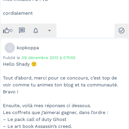
cordialement
thumb_up
message
notifications
arrow_drop_down
check_circle
0
k
kopkoppa
Publié le
09 décembre 2013 à 07h55
Hello Shady 🙂
Tout d’abord, merci pour ce concours, c’est top de
voir comme tu animes ton blog et ta communauté.
Bravo !
Ensuite, voilà mes réponses ci dessous.
Les coffrets que j’aimerai gagner, dans l’ordre :
– Le pack call of duty Ghost
– Le art book Assassin’s creed.