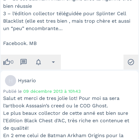
bien réussie
3 – l’édition collector téléguidée pour Splinter Cell
Blacklist (elle est tres bien , mais trop chère et aussi
un “peu” encombrante…
Facebook. MB
thumb_up
message
notifications
arrow_drop_down
check_circle
0
H
Hysario
Publié le
09 décembre 2013 à 10h43
Salut et merci de tres jolie lot! Pour moi sa sera
l’artbook Asssasin’s creed ou le COD Ghost.
Le plus beaux collector de cette anné est bien sure
l’Edition Black Chest d’AC, très riche en contenue et
de qualité!
En 2 eme celui de Batman Arkham Origins pour la