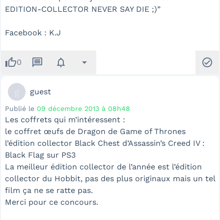
EDITION-COLLECTOR NEVER SAY DIE ;)”
Facebook : K.J
thumb_up
message
notifications
arrow_drop_down
check_circle
0
g
guest
Publié le
09 décembre 2013 à 08h48
Les coffrets qui m’intéressent :
le coffret œufs de Dragon de Game of Thrones
l’édition collector Black Chest d’Assassin’s Creed IV :
Black Flag sur PS3
La meilleur édition collector de l’année est l’édition
collector du Hobbit, pas des plus originaux mais un tel
film ça ne se ratte pas.
Merci pour ce concours.