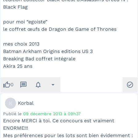
Black Flag
pour moi “egoiste”
le coffret œufs de Dragon de Game of Thrones
mes choix 2013
Batman Arkham Origins editions US 3
Breaking Bad coffret intégrale
Akira 25 ans
thumb_up
message
notifications
arrow_drop_down
check_circle
0
K
Korbal
Publié le
09 décembre 2013 à 09h37
Encore MERCI à toi. Ce concours est vraiment
ENORME!!!
Mes préférences pour les lots sont bien évidemment :