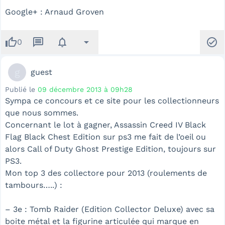
Google+ : Arnaud Groven
thumb_up
message
notifications
arrow_drop_down
check_circle
0
g
guest
Publié le
09 décembre 2013 à 09h28
Sympa ce concours et ce site pour les collectionneurs
que nous sommes.
Concernant le lot à gagner, Assassin Creed IV Black
Flag Black Chest Edition sur ps3 me fait de l’oeil ou
alors Call of Duty Ghost Prestige Edition, toujours sur
PS3.
Mon top 3 des collectore pour 2013 (roulements de
tambours…..) :
– 3e : Tomb Raider (Edition Collector Deluxe) avec sa
boite métal et la figurine articulée qui marque en