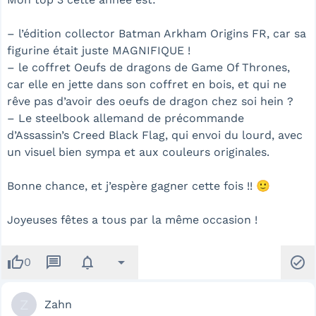
– l’édition collector Batman Arkham Origins FR, car sa
figurine était juste MAGNIFIQUE !
– le coffret Oeufs de dragons de Game Of Thrones,
car elle en jette dans son coffret en bois, et qui ne
rêve pas d’avoir des oeufs de dragon chez soi hein ?
– Le steelbook allemand de précommande
d’Assassin’s Creed Black Flag, qui envoi du lourd, avec
un visuel bien sympa et aux couleurs originales.
Bonne chance, et j’espère gagner cette fois !! 🙂
Joyeuses fêtes a tous par la même occasion !
thumb_up
message
notifications
arrow_drop_down
check_circle
0
Z
Zahn