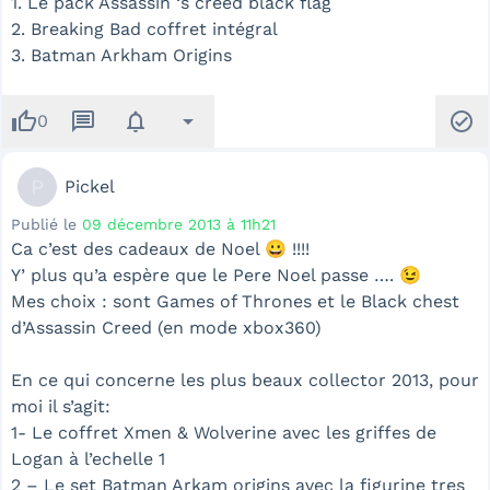
1. Le pack Assassin ‘s creed black flag
2. Breaking Bad coffret intégral
3. Batman Arkham Origins
thumb_up
message
notifications
arrow_drop_down
check_circle
0
P
Pickel
Publié le
09 décembre 2013 à 11h21
Ca c’est des cadeaux de Noel 😀 !!!!
Y’ plus qu’a espère que le Pere Noel passe …. 😉
Mes choix : sont Games of Thrones et le Black chest
d’Assassin Creed (en mode xbox360)
En ce qui concerne les plus beaux collector 2013, pour
moi il s’agit:
1- Le coffret Xmen & Wolverine avec les griffes de
Logan à l’echelle 1
2 – Le set Batman Arkam origins avec la figurine tres