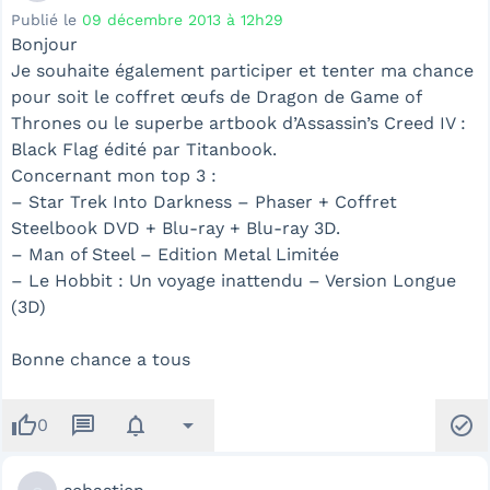
Publié le
09 décembre 2013 à 12h29
Bonjour
Je souhaite également participer et tenter ma chance
pour soit le coffret œufs de Dragon de Game of
Thrones ou le superbe artbook d’Assassin’s Creed IV :
Black Flag édité par Titanbook.
Concernant mon top 3 :
– Star Trek Into Darkness – Phaser + Coffret
Steelbook DVD + Blu-ray + Blu-ray 3D.
– Man of Steel – Edition Metal Limitée
– Le Hobbit : Un voyage inattendu – Version Longue
(3D)
Bonne chance a tous
thumb_up
message
notifications
arrow_drop_down
check_circle
0