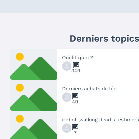
Derniers topic
Qui lit quoi ?
chat
349
Derniers achats de léo
chat
49
irobot ,walking dead, a estimer
chat
7