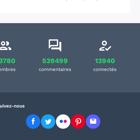
3780
539499
13940
embres
commentaires
connectés
uivez-nous