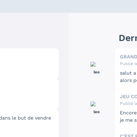
s
Der
GRAND
Publié l
leo
salut a
alors p
wolver
ou Kick
JEU C
ou Ely
Publié l
The Wa
leo
Encore 
contin
 dans le but de vendre
je me s
c’est b
Sinon l
le cof
C’EST 