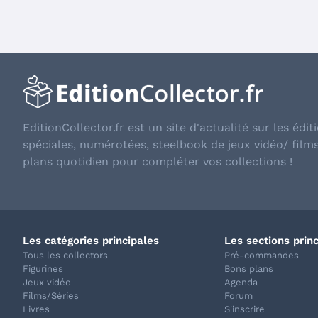
EditionCollector.fr est un site d'actualité sur les éditi
spéciales, numérotées, steelbook de jeux vidéo/ film
plans quotidien pour compléter vos collections !
Les catégories principales
Les sections prin
Tous les collectors
Pré-commandes
Figurines
Bons plans
Jeux vidéo
Agenda
Films/Séries
Forum
Livres
S'inscrire