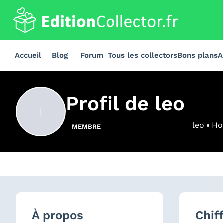
Accueil
Blog
Forum
Tous les collectors
Bons plans
A
Profil de
leo
l
leo
H
MEMBRE
À propos
Chif