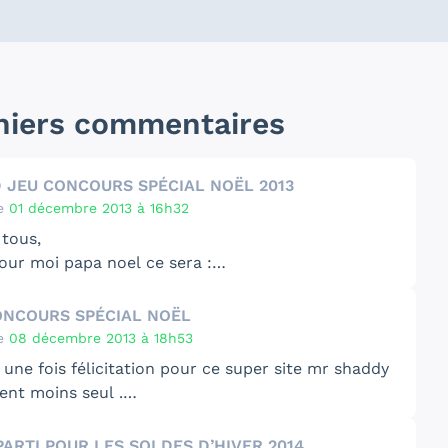
niers commentaires
 JEU CONCOURS SPÉCIAL NOËL 2013
e
01 décembre 2013 à 16h32
 tous,
our moi papa noel ce sera :
ine édition steelbook
-ass 2 édition steelbook
ONCOURS SPÉCIAL NOËL
sium édition steelbook
e
08 décembre 2013 à 18h53
lking Dead édition espagnole
une fois félicitation pour ce super site mr shaddy
ue comme ça tu fais un super boulot ma collection
ent moins seul .
ien agrandi graçe a toi
es deux coffrets qui font très envie sont
fret Game of Throne,
PARTI POUR LES SOLDES D’HIVER 2014