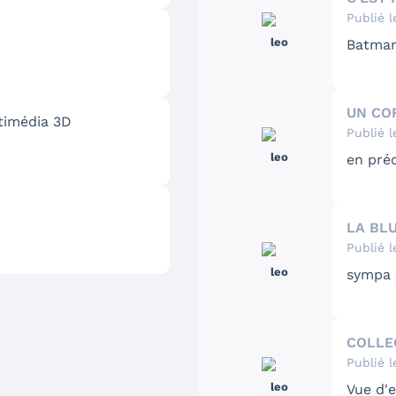
et le 
Publié l
Cette a
leo
Batman
pour m
la mal
dossier
UN CO
Ensuite
timédia 3D
Publié l
Superma
leo
en pré
Mais t
LA BL
Publié l
leo
sympa !
COLLE
Publié l
leo
Vue d'