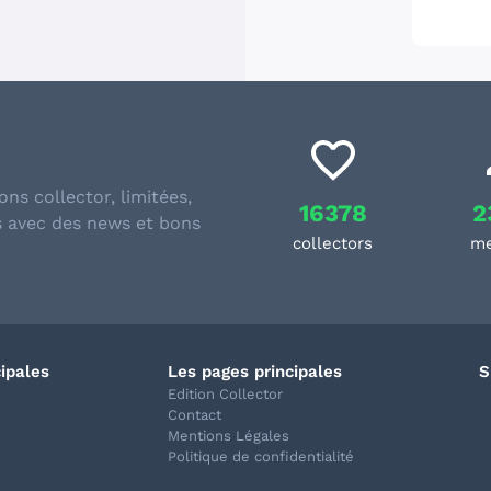
ons collector, limitées,
16378
2
s avec des news et bons
collectors
m
cipales
Les pages principales
S
Edition Collector
Contact
Mentions Légales
Politique de confidentialité