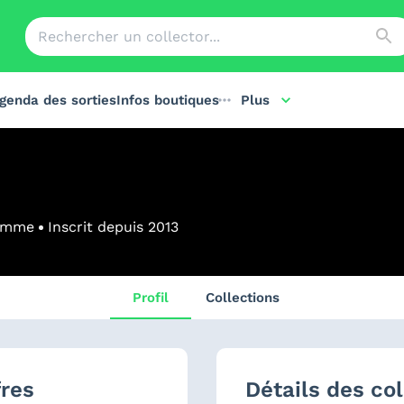
genda des sorties
Infos boutiques
Plus
omme
Inscrit depuis
2013
Profil
Collections
fres
Détails des col