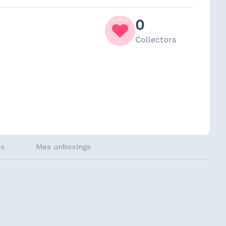
0
Collectors
és
Mes unboxings