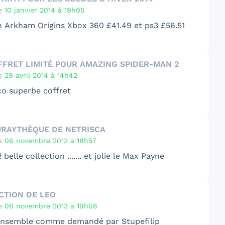
deuxième choix ce tourne vers the hobbit
e
10 janvier 2014 à 19h05
nnée fut une année riche en sortie de collector
 Arkham Origins Xbox 360 £41.49
et
ps3 £56.51
oi la mallette Avengers ce place en tête pas pour
ette mais pour ce qu’elle comprend les fameux
 du shield
FFRET LIMITÉ POUR AMAZING SPIDER-MAN 2
 viens the walking dead édition aquarium , la
e
29 avril 2014 à 14h42
n pour la qualité de la figurine .
co superbe coffret
ellement d autres sont espéré et en attentent
Mon FB et google+ : leo dupuits
URAYTHÈQUE DE NETRISCA
e
06 novembre 2013 à 18h57
 belle collection ....... et jolie le Max Payne
CTION DE LEO
e
06 novembre 2013 à 19h08
ensemble comme demandé par Stupefilip