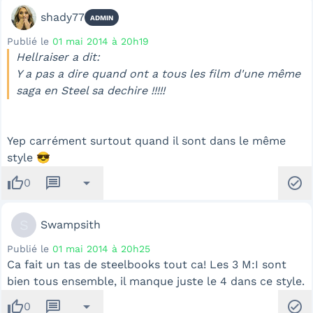
shady77
ADMIN
Publié le
01 mai 2014 à 20h19
Hellraiser a dit:
Y a pas a dire quand ont a tous les film d'une même
saga en Steel sa dechire !!!!!
Yep carrément surtout quand il sont dans le même
style 😎
thumb_up
message
arrow_drop_down
check_circle
0
S
Swampsith
Publié le
01 mai 2014 à 20h25
Ca fait un tas de steelbooks tout ca! Les 3 M:I sont
bien tous ensemble, il manque juste le 4 dans ce style.
thumb_up
message
arrow_drop_down
check_circle
0