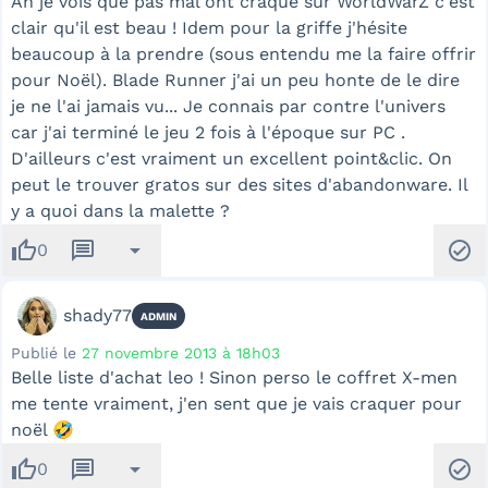
Ah je vois que pas mal ont craqué sur WorldWarZ c'est
clair qu'il est beau ! Idem pour la griffe j'hésite
beaucoup à la prendre (sous entendu me la faire offrir
pour Noël). Blade Runner j'ai un peu honte de le dire
je ne l'ai jamais vu... Je connais par contre l'univers
car j'ai terminé le jeu 2 fois à l'époque sur PC .
D'ailleurs c'est vraiment un excellent point&clic. On
peut le trouver gratos sur des sites d'abandonware. Il
y a quoi dans la malette ?
thumb_up
message
arrow_drop_down
check_circle
0
shady77
ADMIN
Publié le
27 novembre 2013 à 18h03
Belle liste d'achat leo ! Sinon perso le coffret X-men
me tente vraiment, j'en sent que je vais craquer pour
noël 🤣
thumb_up
message
arrow_drop_down
check_circle
0