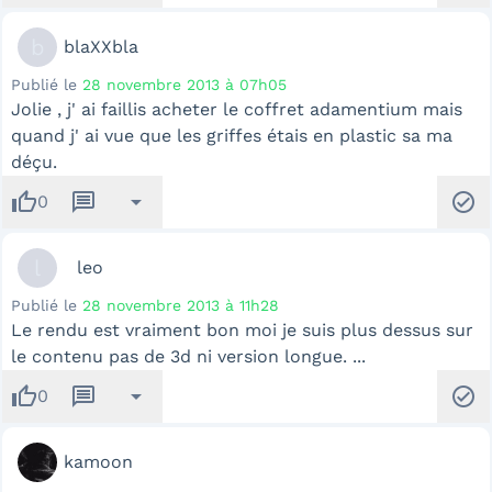
b
blaXXbla
Publié le
28 novembre 2013 à 07h05
Jolie , j' ai faillis acheter le coffret adamentium mais
quand j' ai vue que les griffes étais en plastic sa ma
déçu.
thumb_up
message
arrow_drop_down
check_circle
0
l
leo
Publié le
28 novembre 2013 à 11h28
Le rendu est vraiment bon moi je suis plus dessus sur
le contenu pas de 3d ni version longue. ...
thumb_up
message
arrow_drop_down
check_circle
0
kamoon