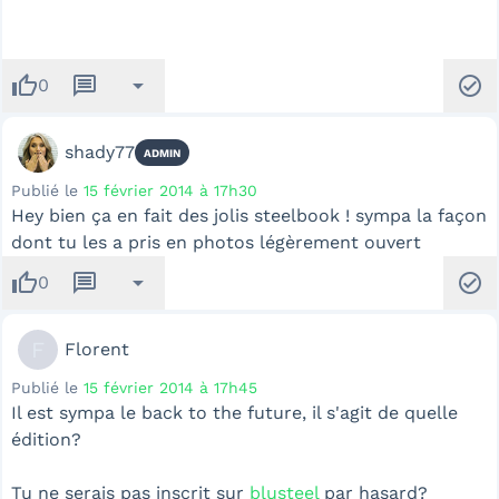
thumb_up
message
arrow_drop_down
check_circle
0
shady77
ADMIN
Publié le
15 février 2014 à 17h30
Hey bien ça en fait des jolis steelbook ! sympa la façon
dont tu les a pris en photos légèrement ouvert
thumb_up
message
arrow_drop_down
check_circle
0
F
Florent
Publié le
15 février 2014 à 17h45
Il est sympa le back to the future, il s'agit de quelle
édition?
Tu ne serais pas inscrit sur
blusteel
par hasard?