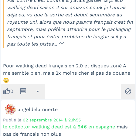
Par contre c'est comme si j'avais garder la preco
walking dead saison 4 sur amazon.co.uk je l'aurais
déjà eu, vu que la sortie est début septembre au
royaume uni, alors que nous pauvre français c'est fin
septembre, mais préfère attendre pour le packaging
français et pour éviter problème de langue si il y a
pas toute les pistes... ^^
Pour walking dead français en 2.0 et disques zoné A
me semble bien, mais 2x moins cher si pas de douane
🙄
thumb_up
message
arrow_drop_down
check_circle
0
angeldelamuerte
Publié le
02 septembre 2014 à 23h55
le collector walking dead est à 64€ en espagne
mais
pas de francais non plus