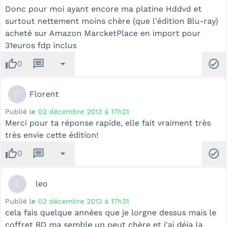
Donc pour moi ayant encore ma platine Hddvd et
surtout nettement moins chère (que l'édition Blu-ray)
acheté sur Amazon MarcketPlace en import pour
31euros fdp inclus
thumb_up
message
arrow_drop_down
check_circle
0
F
Florent
Publié le
02 décembre 2013 à 17h21
Merci pour ta réponse rapide, elle fait vraiment très
très envie cette édition!
thumb_up
message
arrow_drop_down
check_circle
0
l
leo
Publié le
02 décembre 2013 à 17h31
cela fais quelque années que je lorgne dessus mais le
coffret BD ma semble un peut chère et j'ai déja la