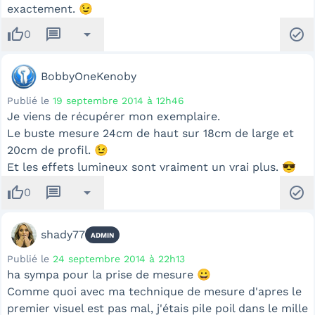
exactement. 😉
thumb_up
message
arrow_drop_down
check_circle
0
BobbyOneKenoby
Publié le
19 septembre 2014 à 12h46
Je viens de récupérer mon exemplaire.
Le buste mesure 24cm de haut sur 18cm de large et
20cm de profil. 😉
Et les effets lumineux sont vraiment un vrai plus. 😎
thumb_up
message
arrow_drop_down
check_circle
0
shady77
ADMIN
Publié le
24 septembre 2014 à 22h13
ha sympa pour la prise de mesure 😀
Comme quoi avec ma technique de mesure d'apres le
premier visuel est pas mal, j'étais pile poil dans le mille