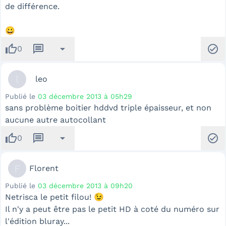
de différence.
😀
thumb_up
message
arrow_drop_down
check_circle
0
l
leo
Publié le
03 décembre 2013 à 05h29
sans problème boitier hddvd triple épaisseur, et non
aucune autre autocollant
thumb_up
message
arrow_drop_down
check_circle
0
F
Florent
Publié le
03 décembre 2013 à 09h20
Netrisca le petit filou! 😉
Il n'y a peut être pas le petit HD à coté du numéro sur
l'édition bluray...