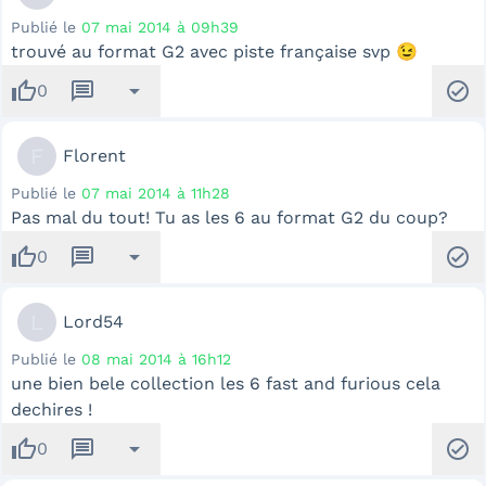
Publié le
07 mai 2014 à 09h39
trouvé au format G2 avec piste française svp 😉
thumb_up
message
arrow_drop_down
check_circle
0
F
Florent
Publié le
07 mai 2014 à 11h28
Pas mal du tout! Tu as les 6 au format G2 du coup?
thumb_up
message
arrow_drop_down
check_circle
0
L
Lord54
Publié le
08 mai 2014 à 16h12
une bien bele collection les 6 fast and furious cela
dechires !
thumb_up
message
arrow_drop_down
check_circle
0