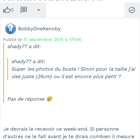
thumb_up
message
arrow_drop_down
check_circle
0
BobbyOneKenoby
Publié le
17 septembre 2014 à 17h54
shady77 a dit:
shady77 a dit:
Super les photos du buste ! Sinon pour la taille j'ai
visé juste (25cm) ou il est encore plus petit ?
Pas de réponse 😢
Je devrais le recevoir ce week-end. Si personne
d'autres ne le fait avant je te dirais combien il mesure