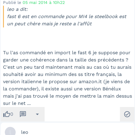
Publié le
05 mai 2014 à 10h22
leo a dit:
fast 6 est en commande pour MI4 le steelbook est
un peut chère mais je reste a l'affût
Tu l'as commandé en import le fast 6 je suppose pour
garder une cohérence dans la taille des précédents ?
C'est un peu tard maintenant mais au cas où tu aurais
souhaité avoir au minimum des ss titre français, la
version italienne le propose sur amazon.it (je viens de
la commander), il existe aussi une version Bénélux
mais j'ai pas trouvé le moyen de mettre la main dessus
sur le net ...
thumb_up
message
arrow_drop_down
check_circle
0
l
leo