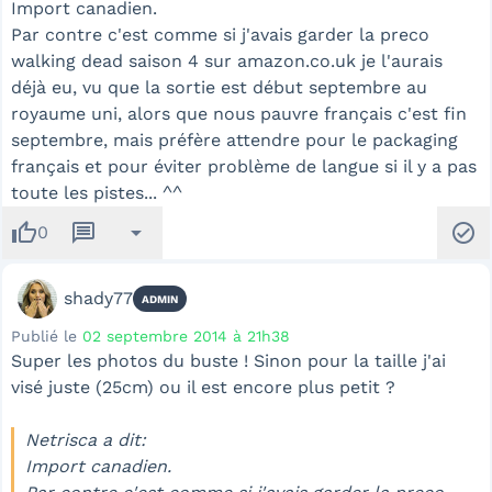
Import canadien.
Par contre c'est comme si j'avais garder la preco
walking dead saison 4 sur amazon.co.uk je l'aurais
déjà eu, vu que la sortie est début septembre au
royaume uni, alors que nous pauvre français c'est fin
septembre, mais préfère attendre pour le packaging
français et pour éviter problème de langue si il y a pas
toute les pistes... ^^
thumb_up
message
arrow_drop_down
check_circle
0
shady77
ADMIN
Publié le
02 septembre 2014 à 21h38
Super les photos du buste ! Sinon pour la taille j'ai
visé juste (25cm) ou il est encore plus petit ?
Netrisca a dit:
Import canadien.