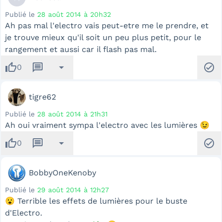
Publié le
28 août 2014 à 20h32
Ah pas mal l'electro vais peut-etre me le prendre, et
je trouve mieux qu'il soit un peu plus petit, pour le
rangement et aussi car il flash pas mal.
thumb_up
message
arrow_drop_down
check_circle
0
tigre62
Publié le
28 août 2014 à 21h31
Ah oui vraiment sympa l'electro avec les lumières 😉
thumb_up
message
arrow_drop_down
check_circle
0
BobbyOneKenoby
Publié le
29 août 2014 à 12h27
😮 Terrible les effets de lumières pour le buste
d'Electro.