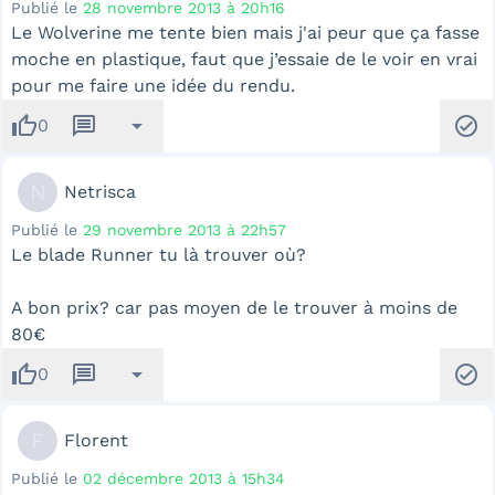
Publié le
28 novembre 2013 à 20h16
Le Wolverine me tente bien mais j'ai peur que ça fasse
moche en plastique, faut que j’essaie de le voir en vrai
pour me faire une idée du rendu.
thumb_up
message
arrow_drop_down
check_circle
0
N
Netrisca
Publié le
29 novembre 2013 à 22h57
Le blade Runner tu là trouver où?
A bon prix? car pas moyen de le trouver à moins de
80€
thumb_up
message
arrow_drop_down
check_circle
0
F
Florent
Publié le
02 décembre 2013 à 15h34