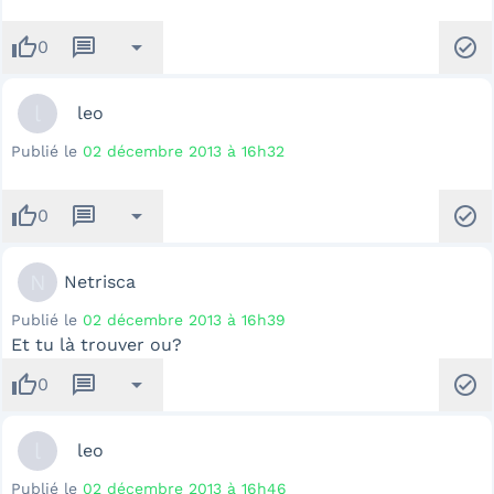
thumb_up
message
arrow_drop_down
check_circle
0
l
leo
Publié le
02 décembre 2013 à 16h32
thumb_up
message
arrow_drop_down
check_circle
0
N
Netrisca
Publié le
02 décembre 2013 à 16h39
Et tu là trouver ou?
thumb_up
message
arrow_drop_down
check_circle
0
l
leo
Publié le
02 décembre 2013 à 16h46