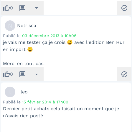
thumb_up
message
arrow_drop_down
check_circle
0
N
Netrisca
Publié le
03 décembre 2013 à 10h06
je vais me tester ça je crois 😀 avec l'edition Ben Hur
en import 😀
Merci en tout cas.
thumb_up
message
arrow_drop_down
check_circle
0
l
leo
Publié le
15 février 2014 à 17h00
Dernier petit achats cela faisait un moment que je
n'avais rien posté