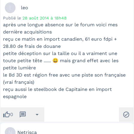
l
leo
Publié le
28 août 2014 à 18h48
après une longue absence sur le forum voici mes
dernière acquisitions
reçu ce matin en import canadien, 61 euro fdpi +
28.80 de frais de douane
petite déception sur la taille ou il a vraiment une
toute petite tête ...... 😀 mais grand effet avec les
petite lumière
le Bd 3D est région free avec une piste son française
(vrai français)
reçu aussi le steelbook de Capitaine en import
espagnole
thumb_up
message
arrow_drop_down
check_circle
0
N
Netrisca