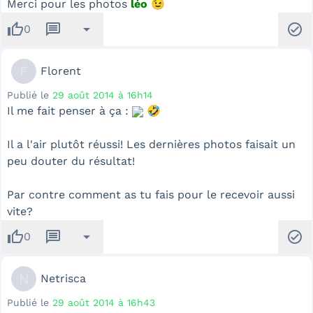
Merci pour les photos
léo
😉
thumb_up
message
arrow_drop_down
check_circle
0
F
Florent
Publié le
29 août 2014 à 16h14
Il me fait penser à ça :
🤣
Il a l'air plutôt réussi! Les dernières photos faisait un
peu douter du résultat!
Par contre comment as tu fais pour le recevoir aussi
vite?
thumb_up
message
arrow_drop_down
check_circle
0
N
Netrisca
Publié le
29 août 2014 à 16h43