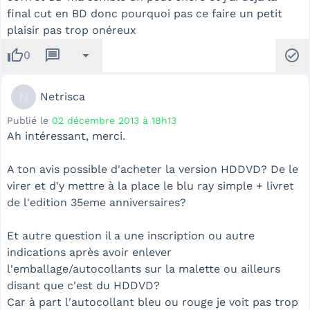
final cut en BD donc pourquoi pas ce faire un petit
plaisir pas trop onéreux
thumb_up
message
arrow_drop_down
check_circle
0
N
Netrisca
Publié le
02 décembre 2013 à 18h13
Ah intéressant, merci.
A ton avis possible d'acheter la version HDDVD? De le
virer et d'y mettre à la place le blu ray simple + livret
de l'edition 35eme anniversaires?
Et autre question il a une inscription ou autre
indications après avoir enlever
l'emballage/autocollants sur la malette ou ailleurs
disant que c'est du HDDVD?
Car à part l'autocollant bleu ou rouge je voit pas trop