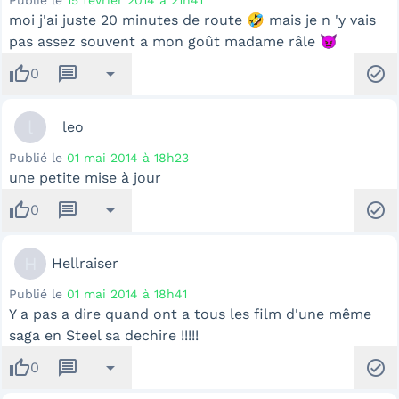
Publié le
15 février 2014 à 21h41
moi j'ai juste 20 minutes de route 🤣 mais je n 'y vais
pas assez souvent a mon goût madame râle 👿
thumb_up
message
arrow_drop_down
check_circle
0
l
leo
Publié le
01 mai 2014 à 18h23
une petite mise à jour
thumb_up
message
arrow_drop_down
check_circle
0
H
Hellraiser
Publié le
01 mai 2014 à 18h41
Y a pas a dire quand ont a tous les film d'une même
saga en Steel sa dechire !!!!!
thumb_up
message
arrow_drop_down
check_circle
0