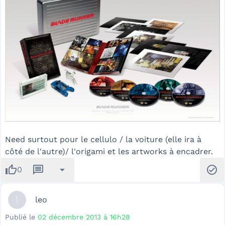
Need surtout pour le cellulo / la voiture (elle ira à
côté de l'autre)/ l'origami et les artworks à encadrer.
thumb_up
message
arrow_drop_down
check_circle
0
l
leo
Publié le
02 décembre 2013 à 16h28