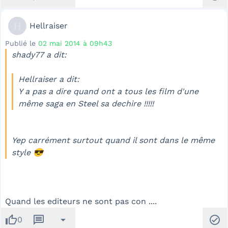
H
Hellraiser
Publié le
02 mai 2014 à 09h43
shady77 a dit:
Hellraiser a dit:
Y a pas a dire quand ont a tous les film d'une
même saga en Steel sa dechire !!!!!
Yep carrément surtout quand il sont dans le même
style 😎
Quand les editeurs ne sont pas con ....
thumb_up
message
arrow_drop_down
check_circle
0