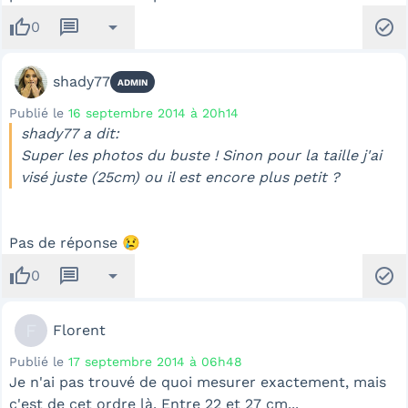
thumb_up
message
arrow_drop_down
check_circle
0
shady77
ADMIN
Publié le
16 septembre 2014 à 20h14
shady77 a dit:
Super les photos du buste ! Sinon pour la taille j'ai
visé juste (25cm) ou il est encore plus petit ?
Pas de réponse 😢
thumb_up
message
arrow_drop_down
check_circle
0
F
Florent
Publié le
17 septembre 2014 à 06h48
Je n'ai pas trouvé de quoi mesurer exactement, mais
c'est de cet ordre là. Entre 22 et 27 cm...