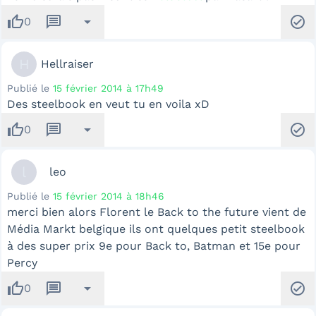
thumb_up
message
arrow_drop_down
check_circle
0
H
Hellraiser
Publié le
15 février 2014 à 17h49
Des steelbook en veut tu en voila xD
thumb_up
message
arrow_drop_down
check_circle
0
l
leo
Publié le
15 février 2014 à 18h46
merci bien alors Florent le Back to the future vient de
Média Markt belgique ils ont quelques petit steelbook
à des super prix 9e pour Back to, Batman et 15e pour
Percy
thumb_up
message
arrow_drop_down
check_circle
0