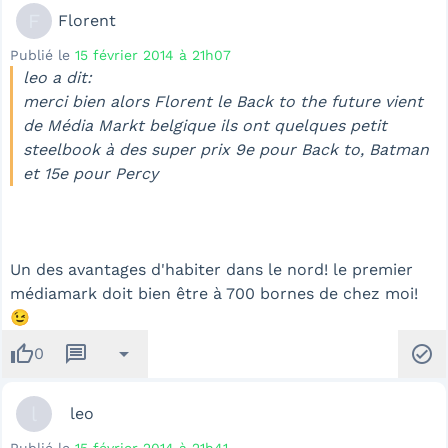
F
Florent
Publié le
15 février 2014 à 21h07
leo a dit:
merci bien alors Florent le Back to the future vient
de Média Markt belgique ils ont quelques petit
steelbook à des super prix 9e pour Back to, Batman
et 15e pour Percy
Un des avantages d'habiter dans le nord! le premier
médiamark doit bien être à 700 bornes de chez moi!
😉
thumb_up
message
arrow_drop_down
check_circle
0
l
leo