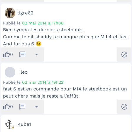
tigre62
Publié le
02 mai 2014 à 17h06
Bien sympa tes derniers steelbook.
Comme le dit shaddy te manque plus que M.I 4 et fast
And furious 6 😉
thumb_up
message
arrow_drop_down
check_circle
0
l
leo
Publié le
02 mai 2014 à 19h22
fast 6 est en commande pour MI4 le steelbook est un
peut chère mais je reste a l'affût
thumb_up
message
arrow_drop_down
check_circle
0
Kube1