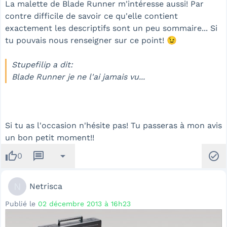
La malette de Blade Runner m'intéresse aussi! Par
contre difficile de savoir ce qu'elle contient
exactement les descriptifs sont un peu sommaire... Si
tu pouvais nous renseigner sur ce point! 😉
Stupefilip a dit:
Blade Runner je ne l'ai jamais vu...
Si tu as l'occasion n'hésite pas! Tu passeras à mon avis
un bon petit moment!!
thumb_up
message
arrow_drop_down
check_circle
0
N
Netrisca
Publié le
02 décembre 2013 à 16h23