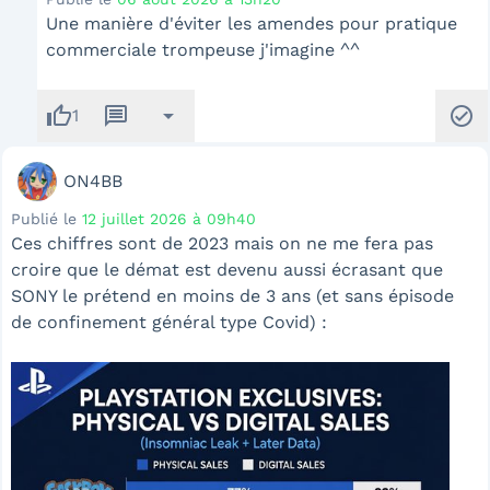
Une manière d'éviter les amendes pour pratique
commerciale trompeuse j'imagine ^^
thumb_up
message
arrow_drop_down
check_circle
1
ON4BB
Publié le
12 juillet 2026 à 09h40
Ces chiffres sont de 2023 mais on ne me fera pas
croire que le démat est devenu aussi écrasant que
SONY le prétend en moins de 3 ans (et sans épisode
de confinement général type Covid) :