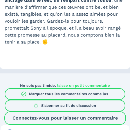
ancrage dans le réel, un rempart contre l'oubli
, une
manière d'affirmer que ces œuvres ont bel et bien
existé, tangibles, et qu'on les a assez aimées pour
vouloir les garder. Gardez-le pour toujours,
promettait Sony à l'époque, et il a beau avoir rangé
cette promesse au placard, nous comptons bien la
tenir à sa place. ✊
Ne sois pas timide,
laisse un petit commentaire
check_circle
Marquer tous les commentaires comme lus
notifications
S'abonner au
fil de discussion
Connectez-vous pour laisser un commentaire