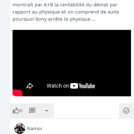
montrait par A+B la rentabilité du démat par
rapport au physique et on comprend de suite
pourquoi Sony arrête le physique ...
thumb_up
message
arrow_drop_down
check_circle
0
Namor