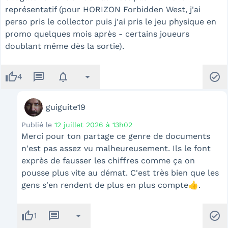
représentatif (pour HORIZON Forbidden West, j'ai
perso pris le collector puis j'ai pris le jeu physique en
promo quelques mois après - certains joueurs
doublant même dès la sortie).
thumb_up
message
notifications
arrow_drop_down
check_circle
4
guiguite19
Publié le
12 juillet 2026 à 13h02
Merci pour ton partage ce genre de documents
n'est pas assez vu malheureusement. Ils le font
exprès de fausser les chiffres comme ça on
pousse plus vite au démat. C'est très bien que les
gens s'en rendent de plus en plus compte👍.
thumb_up
message
arrow_drop_down
check_circle
1