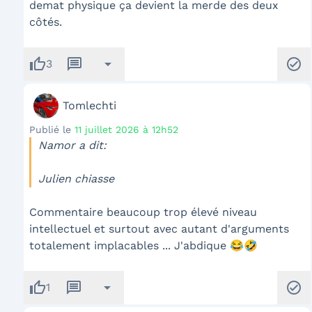
demat physique ça devient la merde des deux
côtés.
thumb_up
message
arrow_drop_down
check_circle
3
Tomlechti
Publié le
11 juillet 2026 à 12h52
Namor a dit:
Julien chiasse
Commentaire beaucoup trop élevé niveau
intellectuel et surtout avec autant d'arguments
totalement implacables ... J'abdique 😂🤣
thumb_up
message
arrow_drop_down
check_circle
1