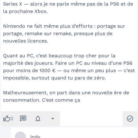
Series X — alors je ne parle même pas de la PS6 et de
la prochaine Xbox.
Nintendo ne fait même plus d’efforts : portage sur
portage, remake sur remake, presque plus de
nouvelles licences.
Quant au PC, c’est beaucoup trop cher pour la
majorité des joueurs. Faire un PC au niveau d’une PS6
pour moins de 1000 € — ou même un peu plus — c’est
impossible, surtout quand tu pars de zéro.
Malheureusement, on part dans une nouvelle ère de
consommation. C’est comme ça
thumb_up
message
notifications
arrow_drop_down
check_circle
2
i
indy