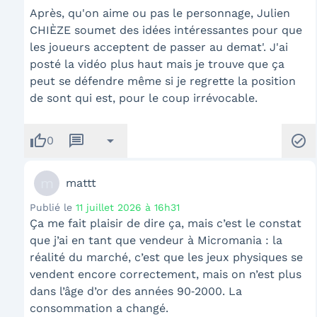
Après, qu'on aime ou pas le personnage, Julien
CHIÈZE soumet des idées intéressantes pour que
les joueurs acceptent de passer au demat'. J'ai
posté la vidéo plus haut mais je trouve que ça
peut se défendre même si je regrette la position
de sont qui est, pour le coup irrévocable.
thumb_up
message
arrow_drop_down
check_circle
0
m
mattt
Publié le
11 juillet 2026 à 16h31
Ça me fait plaisir de dire ça, mais c’est le constat
que j’ai en tant que vendeur à Micromania : la
réalité du marché, c’est que les jeux physiques se
vendent encore correctement, mais on n’est plus
dans l’âge d’or des années 90‑2000. La
consommation a changé.