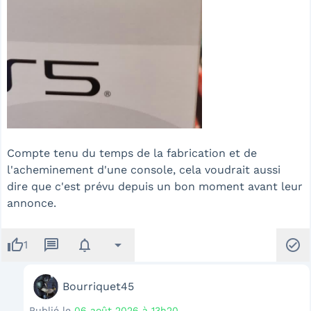
Compte tenu du temps de la fabrication et de
l'acheminement d'une console, cela voudrait aussi
dire que c'est prévu depuis un bon moment avant leur
annonce.
thumb_up
message
notifications
arrow_drop_down
check_circle
1
Bourriquet45
Publié le
06 août 2026 à 13h20