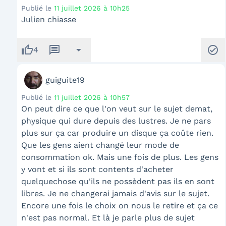
Publié le
11 juillet 2026 à 10h25
Julien chiasse
thumb_up
message
arrow_drop_down
check_circle
4
guiguite19
Publié le
11 juillet 2026 à 10h57
On peut dire ce que l'on veut sur le sujet demat,
physique qui dure depuis des lustres. Je ne pars
plus sur ça car produire un disque ça coûte rien.
Que les gens aient changé leur mode de
consommation ok. Mais une fois de plus. Les gens
y vont et si ils sont contents d'acheter
quelquechose qu'ils ne possèdent pas ils en sont
libres. Je ne changerai jamais d'avis sur le sujet.
Encore une fois le choix on nous le retire et ça ce
n'est pas normal. Et là je parle plus de sujet