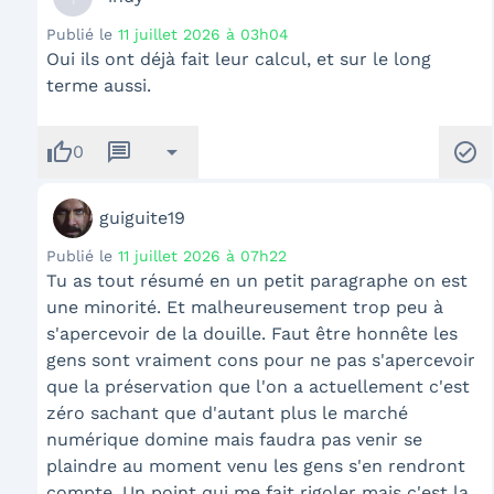
Publié le
11 juillet 2026 à 03h04
Oui ils ont déjà fait leur calcul, et sur le long
terme aussi.
thumb_up
message
arrow_drop_down
check_circle
0
guiguite19
Publié le
11 juillet 2026 à 07h22
Tu as tout résumé en un petit paragraphe on est
une minorité. Et malheureusement trop peu à
s'apercevoir de la douille. Faut être honnête les
gens sont vraiment cons pour ne pas s'apercevoir
que la préservation que l'on a actuellement c'est
zéro sachant que d'autant plus le marché
numérique domine mais faudra pas venir se
plaindre au moment venu les gens s'en rendront
compte. Un point qui me fait rigoler mais c'est la