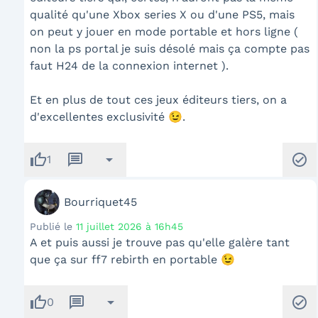
qualité qu'une Xbox series X ou d'une PS5, mais
on peut y jouer en mode portable et hors ligne (
non la ps portal je suis désolé mais ça compte pas
faut H24 de la connexion internet ).
Et en plus de tout ces jeux éditeurs tiers, on a
d'excellentes exclusivité 😉.
thumb_up
message
arrow_drop_down
check_circle
1
Bourriquet45
Publié le
11 juillet 2026 à 16h45
A et puis aussi je trouve pas qu'elle galère tant
que ça sur ff7 rebirth en portable 😉
thumb_up
message
arrow_drop_down
check_circle
0