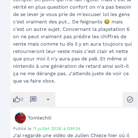
vérité en plus question confort on n'a pas besoin
de se lever je vous prie de m'excuser lol les gens
c'est vraiment des put... De feignants 😂 mais
c'est un autre sujet. Concernant la playstation 6
on ne peut vraiment pas prédire les chiffres de
vente mais comme tu dis il y en aura toujours qui
retourneront leur veste mais c'est clair et nette
que pour moi il n'y aura pas de ps6. Et même si
nintendo à une génération de retard ainsi soit-il
ça ne me dérange pas. J'attends juste de voir ce
que va faire xbox.
thumb_up
message
arrow_drop_down
check_circle
0
Tomlechti
Publié le
11 juillet 2026 à 09h24
J'ai regardé une vidéo de Julien Chieze hier où il