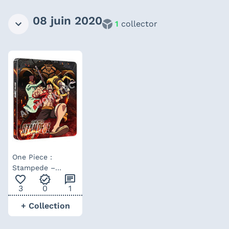
08 juin 2020
1
collector
One Piece :
Stampede –
favorite_outline
verified
chat
steelbook UK
3
0
1
+ Collection