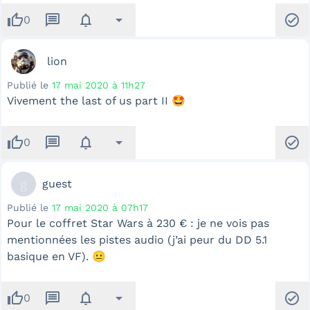
thumb_up
message
notifications
arrow_drop_down
check_circle
0
lion
Publié le
17 mai 2020 à 11h27
Vivement the last of us part II 🤩
thumb_up
message
notifications
arrow_drop_down
check_circle
0
g
guest
Publié le
17 mai 2020 à 07h17
Pour le coffret Star Wars à 230 € : je ne vois pas
mentionnées les pistes audio (j’ai peur du DD 5.1
basique en VF). 😐
thumb_up
message
notifications
arrow_drop_down
check_circle
0