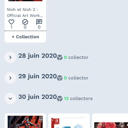
Nioh et Nioh 2 :
Official Art Work –
favorite_outline
verified
chat
Artbook (japonais)
1
0
0
+ Collection
28 juin 2020
0
collector
29 juin 2020
0
collector
30 juin 2020
12
collectors