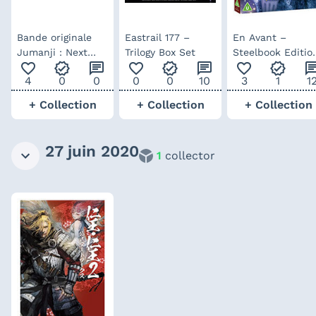
Bande originale
Eastrail 177 –
En Avant –
Jumanji : Next
Trilogy Box Set
Steelbook Editio
favorite_outline
verified
chat
favorite_outline
verified
chat
favorite_outline
verified
ch
Level – Edition
Spéciale Fnac
4
0
0
0
0
10
3
1
1
Limitée Vinyle
jaune
+ Collection
+ Collection
+ Collection
27 juin 2020
1
collector