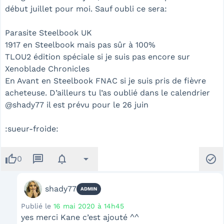
début juillet pour moi. Sauf oubli ce sera:
Parasite Steelbook UK
1917 en Steelbook mais pas sûr à 100%
TLOU2 édition spéciale si je suis pas encore sur
Xenoblade Chronicles
En Avant en Steelbook FNAC si je suis pris de fièvre
acheteuse. D’ailleurs tu l’as oublié dans le calendrier
@shady77 il est prévu pour le 26 juin
:sueur-froide:
thumb_up
message
notifications
arrow_drop_down
check_circle
0
shady77
ADMIN
Publié le
16 mai 2020 à 14h45
yes merci Kane c’est ajouté ^^