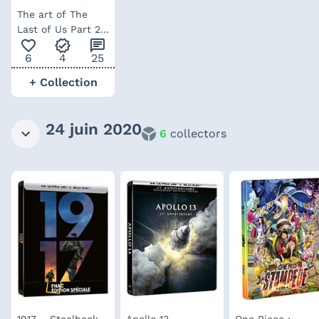
The art of The
Last of Us Part 2
favorite_outline
verified
chat
– artbook (anglais)
6
4
25
+ Collection
24 juin 2020
6
collectors