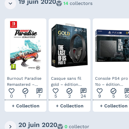
19 juin 2020
14
collectors
Burnout Paradise
Casque sans fil
Console PS4 pro
Remastered –
gold – édition
1to – édition
favorite_outline
verified
chat
favorite_outline
verified
chat
favorite_outline
verified
ch
version switch
limitée The Last
limitée The Last
0
1
7
5
2
24
9
5
5
of Us Part 2
of Us Part 2
+ Collection
+ Collection
+ Collection
20 juin 2020
0
collector