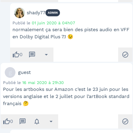
shady77
ADMIN
Publié le
01 juin 2020 à 04h07
normalement ça sera bien des pistes audio en VFF
en Dolby Digital Plus 7.1 😉
thumb_up
message
arrow_drop_down
check_circle
0
g
guest
Publié le
16 mai 2020 à 21h30
Pour les artbooks sur Amazon c’est le 23 juin pour les
versions anglaise et le 2 juillet pour l’artBook standard
français 🤔
thumb_up
message
notifications
arrow_drop_down
check_circle
0