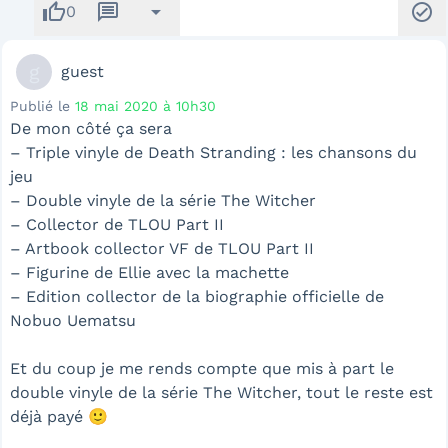
thumb_up
message
arrow_drop_down
check_circle
0
g
guest
Publié le
18 mai 2020 à 10h30
De mon côté ça sera
– Triple vinyle de Death Stranding : les chansons du
jeu
– Double vinyle de la série The Witcher
– Collector de TLOU Part II
– Artbook collector VF de TLOU Part II
– Figurine de Ellie avec la machette
– Edition collector de la biographie officielle de
Nobuo Uematsu
Et du coup je me rends compte que mis à part le
double vinyle de la série The Witcher, tout le reste est
déjà payé 🙂