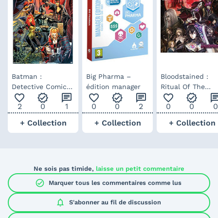
Batman :
Big Pharma –
Bloodstained :
Detective Comics
édition manager
Ritual Of The
favorite_outline
verified
chat
favorite_outline
verified
chat
favorite_outline
verified
ch
#1000 – Art Print
Night – The
2
0
1
0
0
2
0
0
0
par Sideshow
Definitive
Soundtrack
+ Collection
+ Collection
+ Collection
Ne sois pas timide,
laisse un petit commentaire
check_circle
Marquer tous les commentaires comme lus
notifications
S'abonner au
fil de discussion