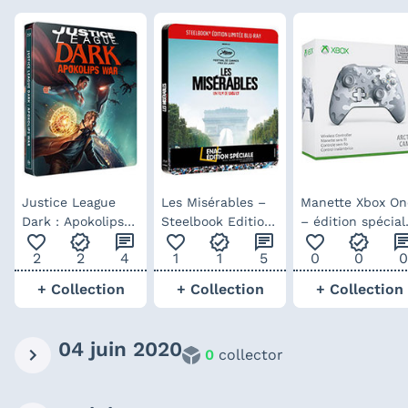
Justice League
Les Misérables –
Manette Xbox On
Dark : Apokolips
Steelbook Edition
– édition spécial
favorite_outline
verified
chat
favorite_outline
verified
chat
favorite_outline
verified
ch
War – steelbook
Spéciale Fnac
Artic Camo
2
2
4
1
1
5
0
0
0
Blu-ray
+ Collection
+ Collection
+ Collection
04 juin 2020
0
collector