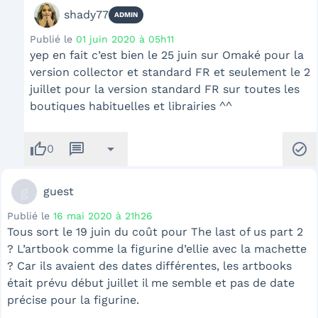
shady77
ADMIN
Publié le
01 juin 2020 à 05h11
yep en fait c’est bien le 25 juin sur Omaké pour la
version collector et standard FR et seulement le 2
juillet pour la version standard FR sur toutes les
boutiques habituelles et librairies ^^
thumb_up
message
arrow_drop_down
check_circle
0
g
guest
Publié le
16 mai 2020 à 21h26
Tous sort le 19 juin du coût pour The last of us part 2
? L’artbook comme la figurine d’ellie avec la machette
? Car ils avaient des dates différentes, les artbooks
était prévu début juillet il me semble et pas de date
précise pour la figurine.