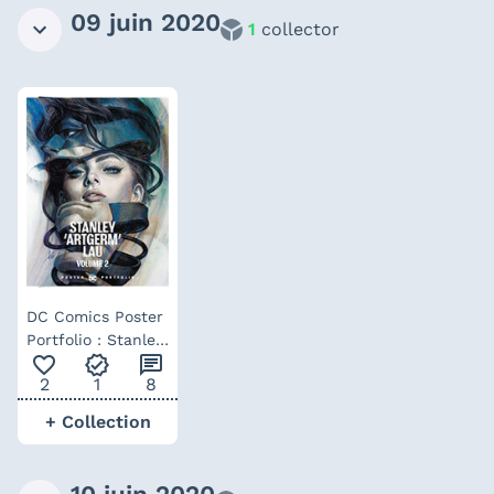
09 juin 2020
1
collector
DC Comics Poster
Portfolio : Stanley
favorite_outline
verified
chat
Lau Artgerm vol.2
2
1
8
+ Collection
10 juin 2020