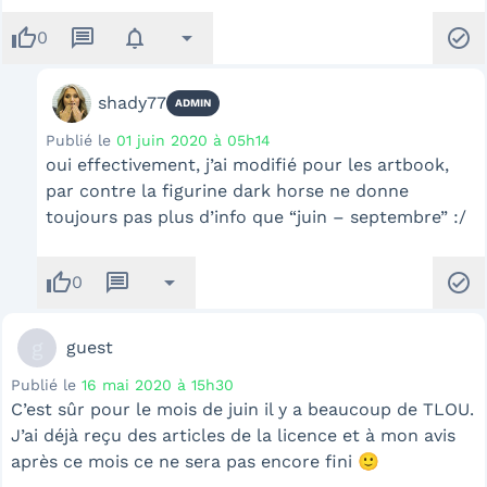
thumb_up
message
notifications
arrow_drop_down
check_circle
0
shady77
ADMIN
Publié le
01 juin 2020 à 05h14
oui effectivement, j’ai modifié pour les artbook,
par contre la figurine dark horse ne donne
toujours pas plus d’info que “juin – septembre” :/
thumb_up
message
arrow_drop_down
check_circle
0
g
guest
Publié le
16 mai 2020 à 15h30
C’est sûr pour le mois de juin il y a beaucoup de TLOU.
J’ai déjà reçu des articles de la licence et à mon avis
après ce mois ce ne sera pas encore fini 🙂