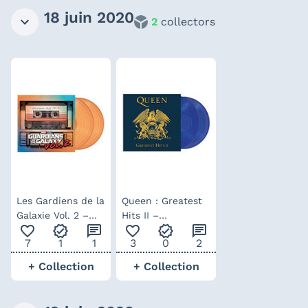
18 juin 2020
2
collectors
Les Gardiens de la
Queen : Greatest
Galaxie Vol. 2 –
Hits II –
favorite_outline
verified
chat
favorite_outline
verified
chat
Vinyle Orange
Exclusivité Fnac
7
1
1
3
0
2
(Exclusivité Fnac)
Vinyle Bleu
+ Collection
+ Collection