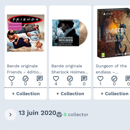
Bande originale
Bande originale
Dungeon of the
Friends – édition
Sherlock Holmes :
endless –
favorite_outline
verified
chat
favorite_outline
verified
chat
favorite_outline
verified
ch
spéciale 25ème
Jeu d’ombres –
Signature éditio
2
0
2
4
0
0
1
0
0
anniversaire
Edition Limitée
Vinyle Rose
Vinyle Fumée
+ Collection
+ Collection
+ Collection
13 juin 2020
0
collector