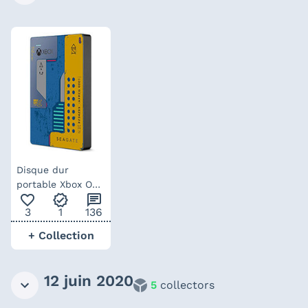
Disque dur
portable Xbox One
favorite_outline
verified
chat
– édition collector
3
1
136
Cyberpunk 2077
+ Collection
12 juin 2020
5
collectors