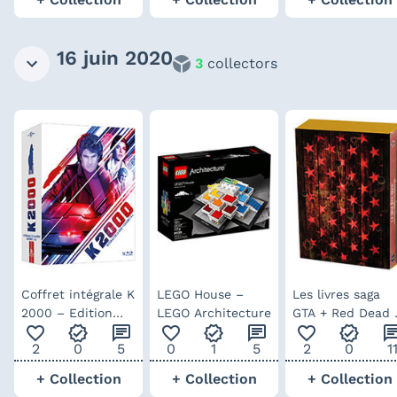
16 juin 2020
3
collectors
Coffret intégrale K
LEGO House –
Les livres saga
2000 – Edition
LEGO Architecture
GTA + Red Dead 
favorite_outline
verified
chat
favorite_outline
verified
chat
favorite_outline
verified
ch
Collector Blu-ray
coffret collector
2
0
5
0
1
5
2
0
1
Third Editions
+ Collection
+ Collection
+ Collection