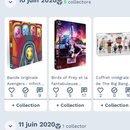
5
collectors
Bande originale
Birds of Prey et la
Coffret intégrale
Avengers : Infinity
fantabuleuse
de The Big Bang
favorite_outline
verified
chat
favorite_outline
verified
chat
favorite_outline
verified
ch
War + Endgame –
histoire de Harley
Theory
5
0
9
3
5
17
2
0
1
Box Set 6 vinyle
Quinn – steelbook
+ Collection
+ Collection
+ Collection
11 juin 2020
1
collector