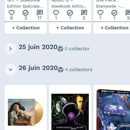
1917 – Steelbook
Apollo 13 –
One Piece :
Edition Spéciale
steelbook édition
Stampede –
favorite_outline
verified
chat
favorite_outline
verified
chat
favorite_outline
verified
ch
Fnac Blu-ray 4K
limitée 25ème
édition collector
6
3
17
1
1
2
1
1
5
Anniversaire blu-
Futurepak
ray 4K
+ Collection
+ Collection
+ Collection
25 juin 2020
0
collector
26 juin 2020
4
collectors