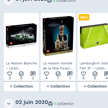
5
collectors
MAJ
La Maison Blanche
La maison hantée
Lamborghini Siá
– LEGO
de la fête foraine
FKP 37 – LEGO
favorite_outline
verified
chat
favorite_outline
verified
chat
favorite_outline
verified
ch
Architecture
– LEGO Creator
Technic 42115
2
0
3
4
1
1
5
0
4
(supercar)
+ Collection
+ Collection
+ Collection
02 juin 2020
1
collector