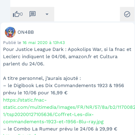
thumb_up
message
arrow_drop_down
check_circle
0
ON4BB
Publié le
16 mai 2020 à 13h43
Pour Justice League Dark : Apokolips War, si la fnac et
Leclerc indiquent le 04/06, amazon.fr et Cultura
parlent du 24/06.
A titre personnel, j’aurais ajouté :
– le Digibook Les Dix Commandements 1923 & 1956
prévu le 10/06 pour 16,99 €
https://static.fnac-
static.com/multimedia/Images/FR/NR/57/8a/b2/1170082
1/tsp20200127105636/Coffret-Les-dix-
commandements-1923-et-1956-Blu-ray.jpg
– le Combo La Rumeur prévu le 24/06 à 29,99 €