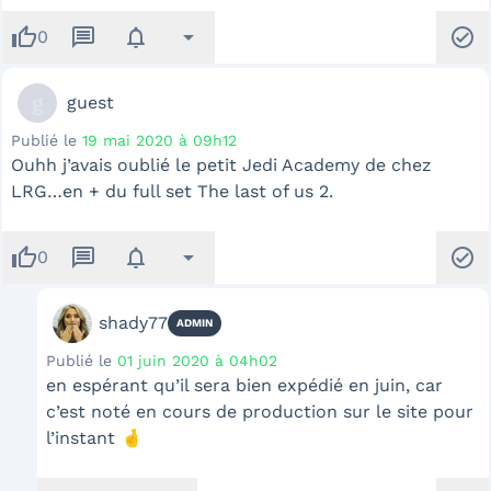
thumb_up
message
notifications
arrow_drop_down
check_circle
0
g
guest
Publié le
19 mai 2020 à 09h12
Ouhh j’avais oublié le petit Jedi Academy de chez
LRG…en + du full set The last of us 2.
thumb_up
message
notifications
arrow_drop_down
check_circle
0
shady77
ADMIN
Publié le
01 juin 2020 à 04h02
en espérant qu’il sera bien expédié en juin, car
c’est noté en cours de production sur le site pour
l’instant 🤞