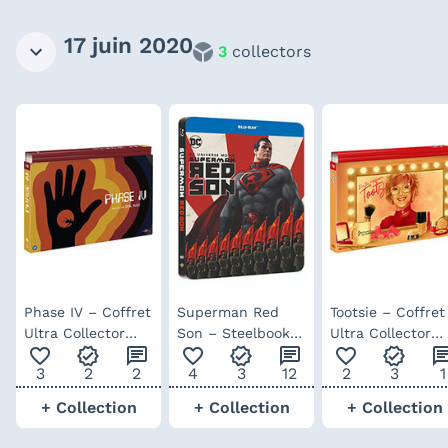
17 juin 2020
3
collectors
Phase IV – Coffret
Superman Red
Tootsie – Coffret
Ultra Collector
Son – Steelbook
Ultra Collector
favorite_outline
verified
chat
favorite_outline
verified
chat
favorite_outline
verified
ch
n°15
Blu-ray
n°16
3
2
2
4
3
12
2
3
1
+ Collection
+ Collection
+ Collection