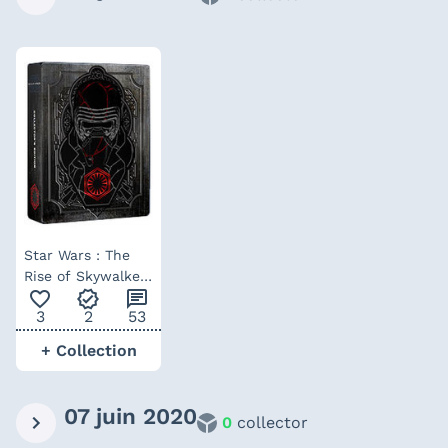
Star Wars : The
Rise of Skywalker
favorite_outline
verified
chat
– steelbook
3
2
53
collector UK Zavvi
+ Collection
07 juin 2020
0
collector