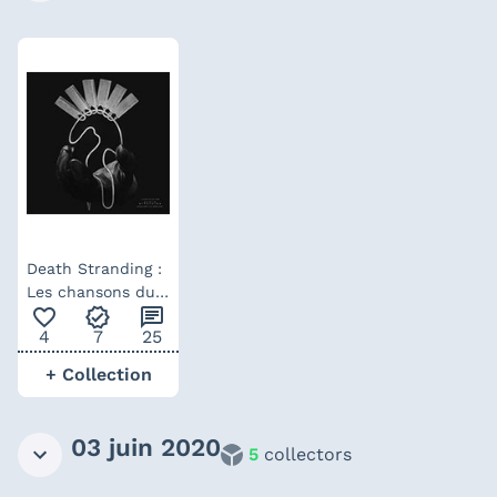
Death Stranding :
Les chansons du
favorite_outline
verified
chat
jeu – vinyle
4
7
25
Mondo
+ Collection
03 juin 2020
5
collectors