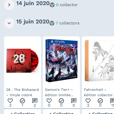
14 juin 2020
0
collector
15 juin 2020
7
collectors
28 : The Biohazard
Demon’s Tier+ –
Fahrenheit –
– Vinyle coloré
édition limitée
édition collector
favorite_outline
verified
chat
favorite_outline
verified
chat
favorite_outline
verified
ch
Playasia
Limited Run
2
1
2
0
0
0
2
0
1
Games
+ Collection
+ Collection
+ Collection