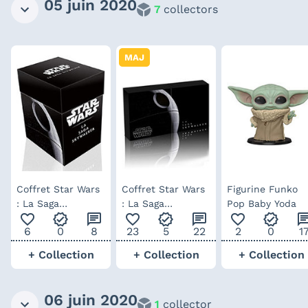
05 juin 2020
7
collectors
MAJ
Coffret Star Wars
Coffret Star Wars
Figurine Funko
: La Saga
: La Saga
Pop Baby Yoda
favorite_outline
verified
chat
favorite_outline
verified
chat
favorite_outline
verified
ch
Skywalker
Skywalker - Blu-
6
0
8
23
5
22
2
0
1
ray 4K
+ Collection
+ Collection
+ Collection
06 juin 2020
1
collector