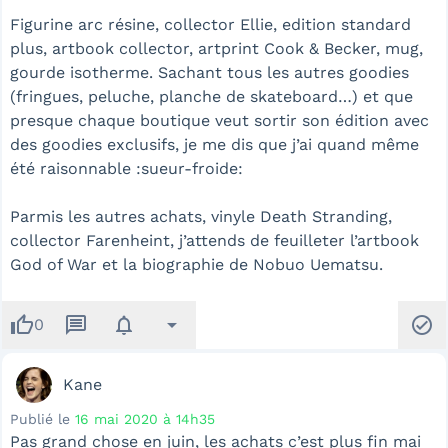
Figurine arc résine, collector Ellie, edition standard
plus, artbook collector, artprint Cook & Becker, mug,
gourde isotherme. Sachant tous les autres goodies
(fringues, peluche, planche de skateboard…) et que
presque chaque boutique veut sortir son édition avec
des goodies exclusifs, je me dis que j’ai quand même
été raisonnable :sueur-froide:
Parmis les autres achats, vinyle Death Stranding,
collector Farenheint, j’attends de feuilleter l’artbook
God of War et la biographie de Nobuo Uematsu.
thumb_up
message
notifications
arrow_drop_down
check_circle
0
Kane
Publié le
16 mai 2020 à 14h35
Pas grand chose en juin, les achats c’est plus fin mai