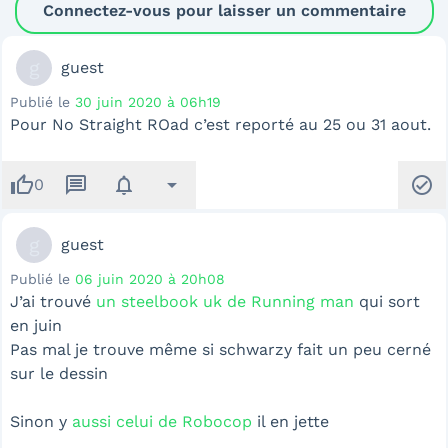
Connectez-vous pour laisser un commentaire
g
guest
Publié le
30 juin 2020 à 06h19
Pour No Straight ROad c’est reporté au 25 ou 31 aout.
thumb_up
message
notifications
arrow_drop_down
check_circle
0
g
guest
Publié le
06 juin 2020 à 20h08
J’ai trouvé
un steelbook uk de Running man
qui sort
en juin
Pas mal je trouve même si schwarzy fait un peu cerné
sur le dessin
Sinon y
aussi celui de Robocop
il en jette