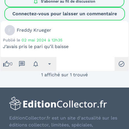
notifications
S'abonner au
fil de discussion
Connectez-vous pour laisser un commentaire
F
Freddy Krueger
Publié le
02 mai 2024 à 12h35
J’avais pris le pari qu’il baisse
thumb_up
message
notifications
arrow_drop_down
check_circle
0
1 affiché sur 1 trouvé
EditionCollector.fr est un site d'actualité sur les
éditions collector, limitées, spéciales,