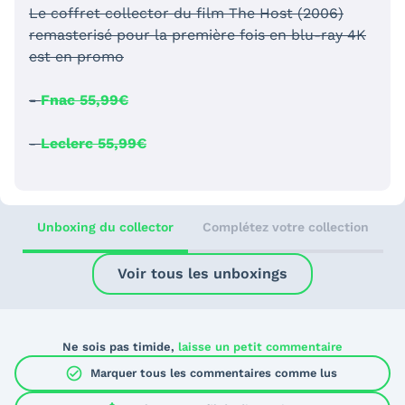
Le coffret collector du film The Host (2006)
remasterisé pour la première fois en blu-ray 4K
est en promo
-
Fnac 55,99€
-
Leclerc 55,99€
Unboxing du collector
Complétez votre collection
Voir tous les unboxings
Ne sois pas timide,
laisse un petit commentaire
check_circle
Marquer tous les commentaires comme lus