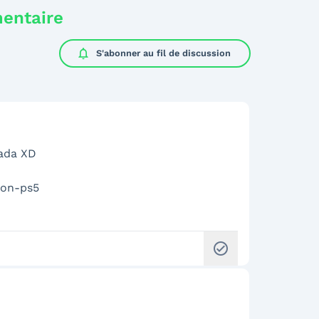
mentaire
notifications
S'abonner au
fil de discussion
nada XD
ion-ps5
check_circle