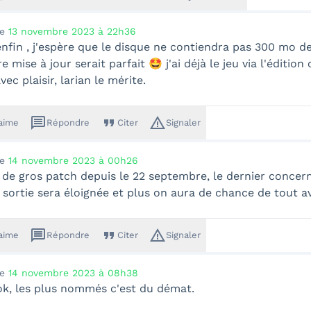
le
13 novembre 2023 à 22h36
nfin , j'espère que le disque ne contiendra pas 300 mo de 
e mise à jour serait parfait 🤩 j'ai déjà le jeu via l'éditio
vec plaisir, larian le mérite.
message
format_quote
warning_amber
'aime
Répondre
Citer
Signaler
le
14 novembre 2023 à 00h26
 de gros patch depuis le 22 septembre, le dernier concern
 sortie sera éloignée et plus on aura de chance de tout avo
message
format_quote
warning_amber
'aime
Répondre
Citer
Signaler
le
14 novembre 2023 à 08h38
ok, les plus nommés c'est du démat.