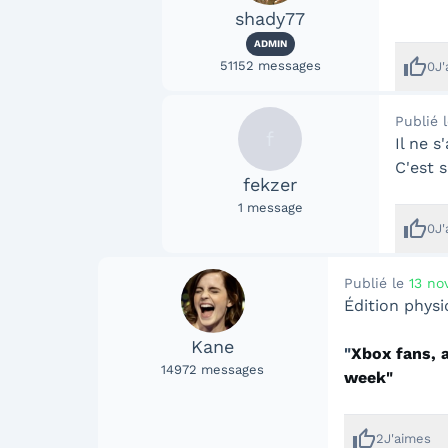
shady77
ADMIN
thumb_up
51152
messages
0
J
Publié 
f
Il ne s
C'est 
fekzer
1
message
thumb_up
0
J
Publié le
13 no
Édition phys
Kane
"
Xbox fans, 
14972
messages
week"
thumb_up
2
J'aimes