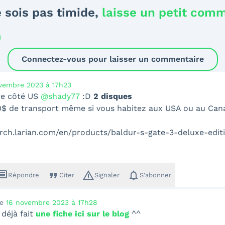
 sois pas timide,
laisse un petit com
Connectez-vous pour laisser un commentaire
vembre 2023 à 17h23
xe côté US
@shady77
:D
2 disques
0$ de transport même si vous habitez aux USA ou au Ca
erch.larian.com/en/products/baldur-s-gate-3-deluxe-edit
ssage
format_quote
warning_amber
notifications
Répondre
Citer
Signaler
S'abonner
le
16 novembre 2023 à 17h28
i déjà fait
une fiche ici sur le blog
^^