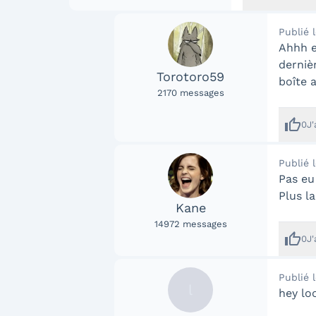
Publié 
Ahhh e
dernièr
Torotoro59
boîte a
2170
messages
thumb_up
0
J
Publié 
Pas eu
Plus la
Kane
14972
messages
thumb_up
0
J
Publié 
l
hey lo