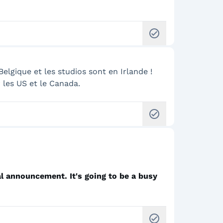
check_circle
 Belgique et les studios sont en Irlande !
 les US et le Canada.
check_circle
l announcement. It's going to be a busy
check_circle