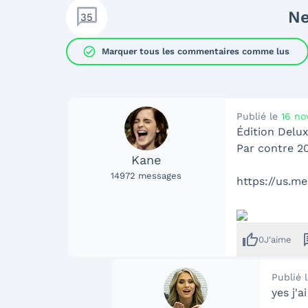
Ne
35
check_circle
Marquer tous les commentaires comme lus
Publié le
16 no
Édition Delu
Par contre 2
Kane
14972
messages
https://us.m
thumb_up
me
0
J'aime
Publié 
yes j'a