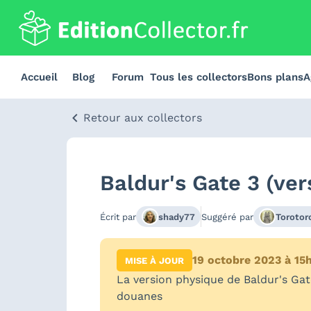
Accueil
Blog
Forum
Tous les collectors
Bons plans
A
Retour aux collectors
Baldur's Gate 3 (ver
Écrit par
shady77
Suggéré par
Torotor
19 octobre 2023 à 15
MISE À JOUR
La version physique de Baldur's Ga
douanes