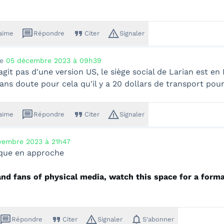
message
format_quote
warning_amber
'aime
Répondre
Citer
Signaler
le
05 décembre 2023 à 09h39
'agit pas d'une version US, le siège social de Larian est en
sans doute pour cela qu'il y a 20 dollars de transport pour
message
format_quote
warning_amber
'aime
Répondre
Citer
Signaler
vembre 2023 à 21h47
ique en approche
and fans of physical media, watch this space for a forma
message
format_quote
warning_amber
notifications
Répondre
Citer
Signaler
S'abonner