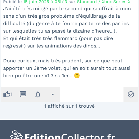
Publié le
18 juin 2025 à 08h13
sur
Standard / Xbox Series X
J'ai été très mitigé par le second qui souffrait à mon
sens d'un très gros problème d'équilibrage de la
difficulté (du genre à te foutre par terre des parties
sur lesquelles tu as passé la dizaine d'heure...),
Et qui était très très flemmard (pour pas dire
regressif) sur les animations des dinos...
Donc curieux, mais très prudent, sur ce que peut
apporter un 3ème volet, qui en soit aurait tout aussi
bien pu être une V1.3 su 1er...
🙃
thumb_up
message
notifications
arrow_drop_down
check_circle
1
1 affiché sur 1 trouvé