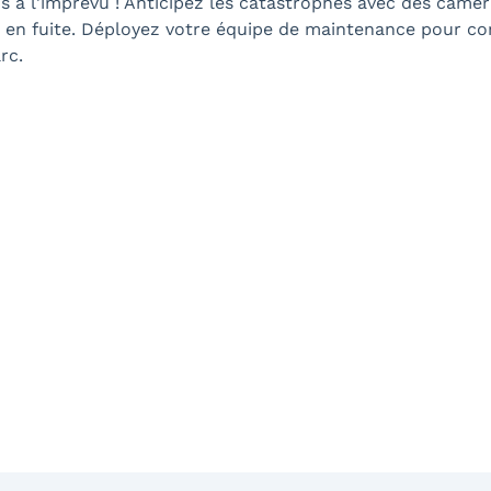
à l'imprévu ! Anticipez les catastrophes avec des caméra
 en fuite. Déployez votre équipe de maintenance pour con
rc.