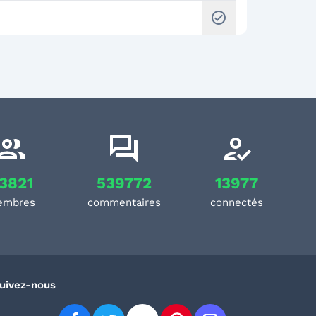
check_circle
3821
539772
13977
embres
commentaires
connectés
uivez-nous