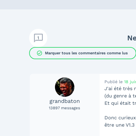
Ne
1
check_circle
Marquer tous les commentaires comme lus
Publié le
18 ju
J'ai été très
(du genre à te
grandbaton
Et qui était 
13897
messages
Donc curieux,
être une V1.3 