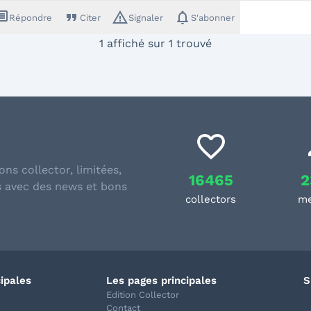
sage
format_quote
warning_amber
notifications
Répondre
Citer
Signaler
S'abonner
1 affiché sur 1 trouvé
ons collector, limitées,
16465
2
s avec des news et bons
collectors
m
cipales
Les pages principales
S
Edition Collector
Contact