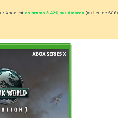
sur Xbox est
en promo à 42€ sur Amazon
(au lieu de 60€)