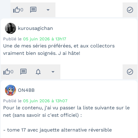
thumb_up
message
arrow_drop_down
check_circle
0
kurousagichan
Publié le
05 juin 2026 à 13h17
Une de mes séries préférées, et aux collectors
vraiment bien soignés. J ai hâte!
thumb_up
message
notifications
arrow_drop_down
check_circle
0
ON4BB
Publié le
05 juin 2026 à 13h07
Pour le contenu, j'ai vu passer la liste suivante sur le
net (sans savoir si c'est officiel) :
- tome 17 avec jaquette alternative réversible