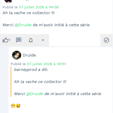
Publié le
07 juillet 2026 à 14h38
Ah la vache ce collector !!!
Merci
@Druide
de m'avoir initié à cette série
thumb_up
message
notifications
arrow_drop_down
check_circle
1
Druide
Publié le
07 juillet 2026 à 14h51
barneyprod a dit:
Ah la vache ce collector !!!
Merci
@Druide
de m'avoir initié à cette série
😁😅