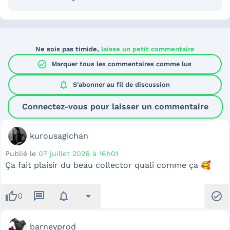
Ne sois pas timide,
laisse un petit commentaire
check_circle
Marquer tous les commentaires comme lus
notifications
S'abonner au
fil de discussion
Connectez-vous pour laisser un commentaire
kurousagichan
Publié le
07 juillet 2026 à 16h01
Ça fait plaisir du beau collector quali comme ça 🥰
thumb_up
message
notifications
arrow_drop_down
check_circle
0
barneyprod