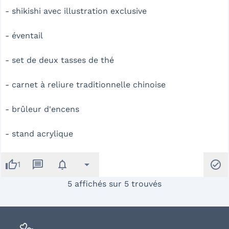
- shikishi avec illustration exclusive
- éventail
- set de deux tasses de thé
- carnet à reliure traditionnelle chinoise
- brûleur d'encens
- stand acrylique
thumb_up
message
notifications
arrow_drop_down
check_circle
1
5 affichés sur 5 trouvés