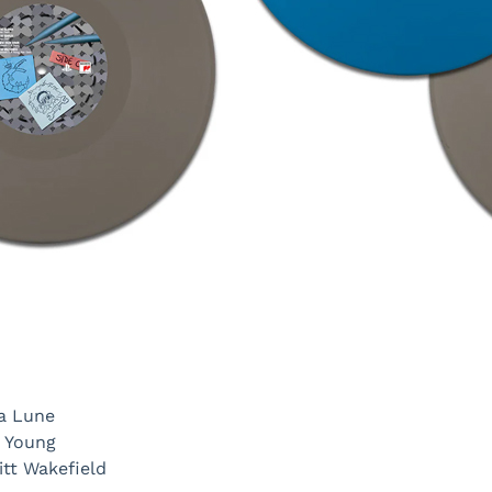
la Lune
M Young
itt Wakefield