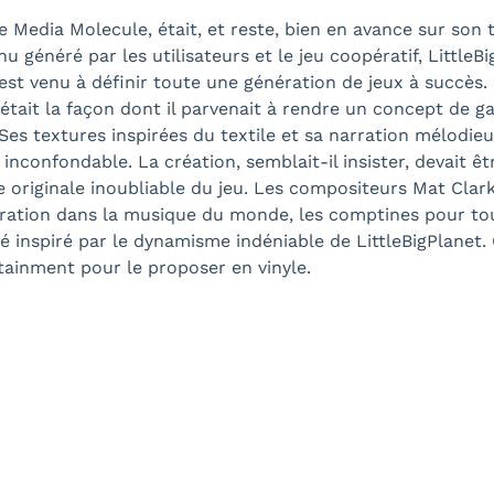
de Media Molecule, était, et reste, bien en avance sur so
u généré par les utilisateurs et le jeu coopératif, LittleB
 est venu à définir toute une génération de jeux à succès. 
était la façon dont il parvenait à rendre un concept de ga
es textures inspirées du textile et sa narration mélodieu
inconfondable. La création, semblait-il insister, devait êt
de originale inoubliable du jeu. Les compositeurs Mat Cl
iration dans la musique du monde, les comptines pour tou
té inspiré par le dynamisme indéniable de LittleBigPlanet
tainment pour le proposer en vinyle.