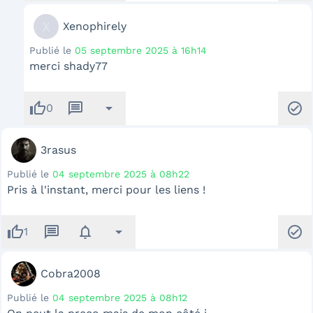
X
Xenophirely
Publié le
05 septembre 2025 à 16h14
merci shady77
thumb_up
message
arrow_drop_down
check_circle
0
3rasus
Publié le
04 septembre 2025 à 08h22
Pris à l'instant, merci pour les liens !
thumb_up
message
notifications
arrow_drop_down
check_circle
1
Cobra2008
Publié le
04 septembre 2025 à 08h12