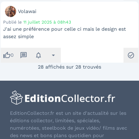
Volawai
Publié le
11 juillet 2025 à 08h43
J'ai une préférence pour celle ci mais le design est
assez simple
thumb_up
message
notifications
arrow_drop_down
check_circle
0
28 affichés sur 28 trouvés
EditionCollector.fr est un site d'actualité sur les
éditions collector, limitées, spéciales,
numérotées, steelbook de jeux vidéo/ films avec
des news et bons plans quotidien pour