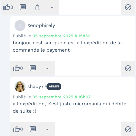
thumb_up
message
notifications
arrow_drop_down
check_circle
3
X
Xenophirely
Publié le
05 septembre 2025 à 15h50
bonjour cest sur que c est a l expédition de la
commande le payement
thumb_up
message
arrow_drop_down
check_circle
0
shady77
ADMIN
Publié le
05 septembre 2025 à 16h07
à l'expédition, c'est juste micromania qui débite
de suite ;)
thumb_up
message
arrow_drop_down
check_circle
0