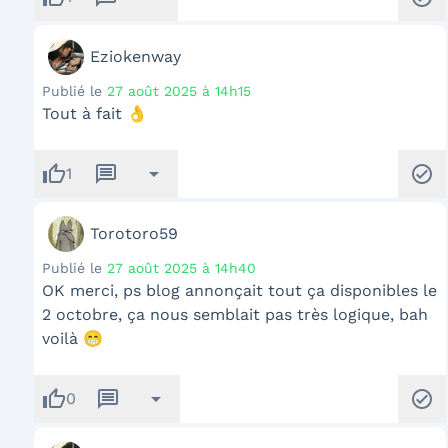
Eziokenway
Publié le
27 août 2025 à 14h15
Tout à fait 👌
thumb_up
message
arrow_drop_down
check_circle
1
Torotoro59
Publié le
27 août 2025 à 14h40
OK merci, ps blog annonçait tout ça disponibles le
2 octobre, ça nous semblait pas très logique, bah
voilà 😁
thumb_up
message
arrow_drop_down
check_circle
0