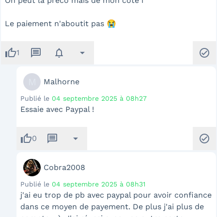
On peut la preco mais de mon côté i
Le paiement n'aboutit pas 😭
thumb_up
message
notifications
arrow_drop_down
check_circle
1
M
Malhorne
Publié le
04 septembre 2025 à 08h27
Essaie avec Paypal !
thumb_up
message
arrow_drop_down
check_circle
0
Cobra2008
Publié le
04 septembre 2025 à 08h31
j'ai eu trop de pb avec paypal pour avoir confiance
dans ce moyen de payement. De plus j'ai plus de