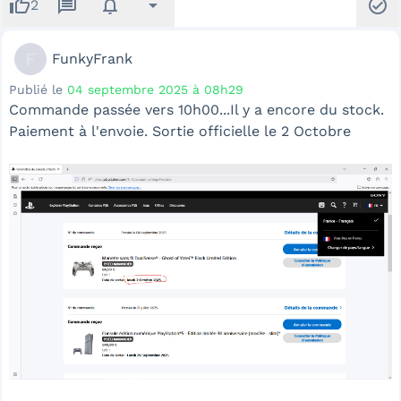
thumb_up
message
notifications
arrow_drop_down
check_circle
2
F
FunkyFrank
Publié le
04 septembre 2025 à 08h29
Commande passée vers 10h00...Il y a encore du stock.
Paiement à l'envoie. Sortie officielle le 2 Octobre