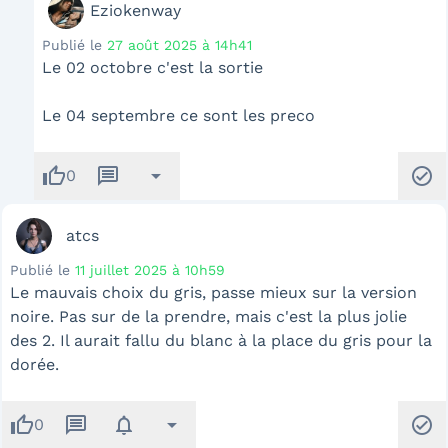
Eziokenway
Publié le
27 août 2025 à 14h41
Le 02 octobre c'est la sortie
Le 04 septembre ce sont les preco
thumb_up
message
arrow_drop_down
check_circle
0
atcs
Publié le
11 juillet 2025 à 10h59
Le mauvais choix du gris, passe mieux sur la version
noire. Pas sur de la prendre, mais c'est la plus jolie
des 2. Il aurait fallu du blanc à la place du gris pour la
dorée.
thumb_up
message
notifications
arrow_drop_down
check_circle
0