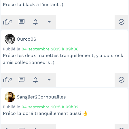
Preco la black a l'instant :)
thumb_up
message
notifications
arrow_drop_down
check_circle
2
Ourco06
Publié le
04 septembre 2025 à 09h08
Préco les deux manettes tranquillement, y'a du stock
amis collectionneurs :)
thumb_up
message
notifications
arrow_drop_down
check_circle
3
Sanglier2Cornouailles
Publié le
04 septembre 2025 à 09h02
Préco la doré tranquillement aussi
👌