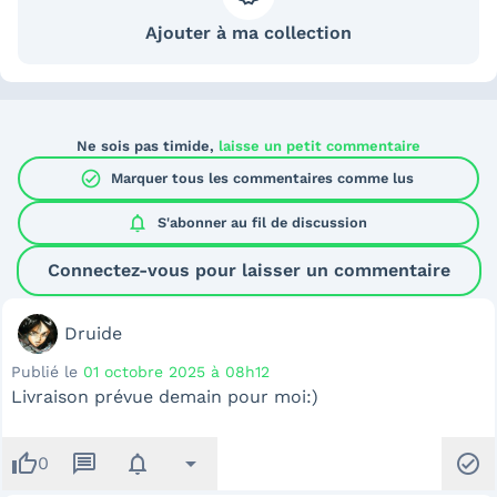
Ajouter à ma collection
Ne sois pas timide,
laisse un petit commentaire
check_circle
Marquer tous les commentaires comme lus
notifications
S'abonner au
fil de discussion
Connectez-vous pour laisser un commentaire
Druide
Publié le
01 octobre 2025 à 08h12
Livraison prévue demain pour moi:)
thumb_up
message
notifications
arrow_drop_down
check_circle
0