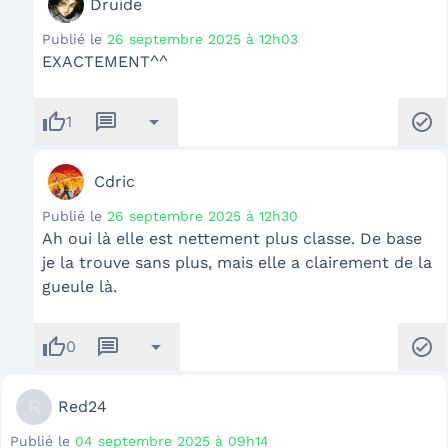
Druide
Publié le
26 septembre 2025 à 12h03
EXACTEMENT^^
thumb_up
message
arrow_drop_down
check_circle
1
Cdric
Publié le
26 septembre 2025 à 12h30
Ah oui là elle est nettement plus classe. De base
je la trouve sans plus, mais elle a clairement de la
gueule là.
thumb_up
message
arrow_drop_down
check_circle
0
R
Red24
Publié le
04 septembre 2025 à 09h14