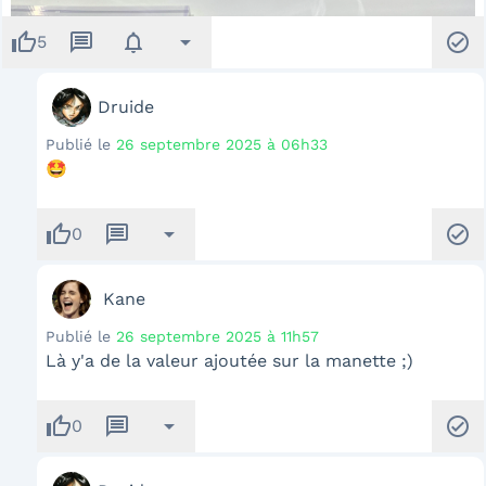
thumb_up
message
notifications
arrow_drop_down
check_circle
5
Druide
Publié le
26 septembre 2025 à 06h33
🤩
thumb_up
message
arrow_drop_down
check_circle
0
Kane
Publié le
26 septembre 2025 à 11h57
Là y'a de la valeur ajoutée sur la manette ;)
thumb_up
message
arrow_drop_down
check_circle
0