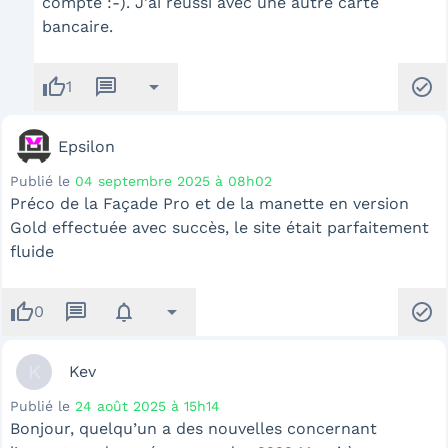
compte :-). J'ai réussi avec une autre carte
bancaire.
thumb_up
message
arrow_drop_down
check_circle
1
Epsilon
Publié le
04 septembre 2025 à 08h02
Préco de la Façade Pro et de la manette en version
Gold effectuée avec succès, le site était parfaitement
fluide
thumb_up
message
notifications
arrow_drop_down
check_circle
0
K
Kev
Publié le
24 août 2025 à 15h14
Bonjour, quelqu’un a des nouvelles concernant