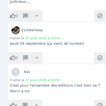
judicieux….
thumb_up
message
arrow_drop_down
check_circle
0
Eziokenway
Publié le
27 août 2025 à 14h14
jeudi 04 septembre (ça vient de tomber)
thumb_up
message
arrow_drop_down
check_circle
0
K
Kev
Publié le
27 août 2025 à 14h14
C’est pour l’ensemble des éditions c’est bien sa ?
Merci à toi
thumb_up
message
arrow_drop_down
check_circle
1