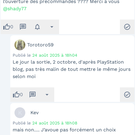
l’ouverture des précommandes ???? Merci à vous
@shady77
thumb_up
message
notifications
arrow_drop_down
check_circle
0
Torotoro59
Publié le
24 août 2025 à 18h04
Le jour la sortie, 2 octobre, d'après PlayStation
blog, pas très malin de tout mettre le même jours
selon moi
thumb_up
message
arrow_drop_down
check_circle
0
K
Kev
Publié le
24 août 2025 à 18h08
mais non…. J’avoue pas forcément un choix