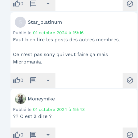
thumb_up
message
arrow_drop_down
check_circle
0
S
Star_platinum
Publié le
01 octobre 2024 à 15h16
Faut bien lire les posts des autres membres.
Ce n'est pas sony qui veut faire ça mais
Micromania.
thumb_up
message
arrow_drop_down
check_circle
0
Moneymike
Publié le
01 octobre 2024 à 15h43
?? C est à dire ?
thumb_up
message
arrow_drop_down
check_circle
0