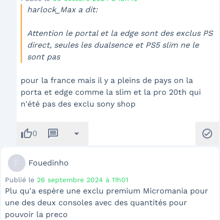
harlock_Max a dit:
Attention le portal et la edge sont des exclus PS
direct, seules les dualsence et PS5 slim ne le
sont pas
pour la france mais il y a pleins de pays on la
porta et edge comme la slim et la pro 20th qui
n'été pas des exclu sony shop
thumb_up
message
arrow_drop_down
check_circle
0
F
Fouedinho
Publié le
26 septembre 2024 à 11h01
Plu qu'a espère une exclu premium Micromania pour
une des deux consoles avec des quantités pour
pouvoir la preco