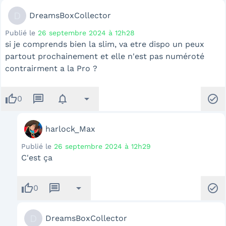
D
DreamsBoxCollector
Publié le
26 septembre 2024 à 12h28
si je comprends bien la slim, va etre dispo un peux
partout prochainement et elle n'est pas numéroté
contrairment a la Pro ?
thumb_up
message
notifications
arrow_drop_down
check_circle
0
harlock_Max
Publié le
26 septembre 2024 à 12h29
C'est ça
thumb_up
message
arrow_drop_down
check_circle
0
D
DreamsBoxCollector