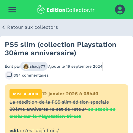
Retour aux collectors
PS5 slim (collection Playstation
30ème anniversaire)
Écrit par
shady77
Ajouté le
19 septembre 2024
394
commentaires
12 janvier 2026 à 08h40
MISE À JOUR
La réédition de la PS5 slim édition spéciale
30ème anniversaire est de retour
en stock en
exclu sur le Playstation Direct
edit :
c'est déjà fini :/