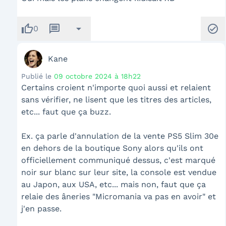
thumb_up
message
arrow_drop_down
check_circle
0
Kane
Publié le
09 octobre 2024 à 18h22
Certains croient n'importe quoi aussi et relaient
sans vérifier, ne lisent que les titres des articles,
etc... faut que ça buzz.
Ex. ça parle d'annulation de la vente PS5 Slim 30e
en dehors de la boutique Sony alors qu'ils ont
officiellement communiqué dessus, c'est marqué
noir sur blanc sur leur site, la console est vendue
au Japon, aux USA, etc... mais non, faut que ça
relaie des âneries "Micromania va pas en avoir" et
j'en passe.