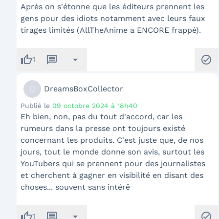
Après on s'étonne que les éditeurs prennent les
gens pour des idiots notamment avec leurs faux
tirages limités (AllTheAnime a ENCORE frappé).
thumb_up
message
arrow_drop_down
check_circle
1
D
DreamsBoxCollector
Publié le
09 octobre 2024 à 18h40
Eh bien, non, pas du tout d'accord, car les
rumeurs dans la presse ont toujours existé
concernant les produits. C'est juste que, de nos
jours, tout le monde donne son avis, surtout les
YouTubers qui se prennent pour des journalistes
et cherchent à gagner en visibilité en disant des
choses... souvent sans intérê
thumb_up
message
arrow_drop_down
check_circle
1