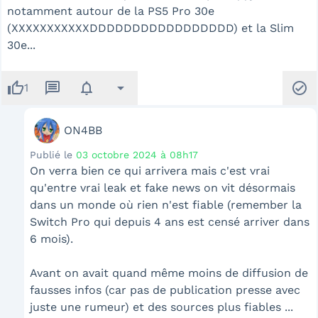
notamment autour de la PS5 Pro 30e
(XXXXXXXXXXXDDDDDDDDDDDDDDDDD) et la Slim
30e...
thumb_up
message
notifications
arrow_drop_down
check_circle
1
ON4BB
Publié le
03 octobre 2024 à 08h17
On verra bien ce qui arrivera mais c'est vrai
qu'entre vrai leak et fake news on vit désormais
dans un monde où rien n'est fiable (remember la
Switch Pro qui depuis 4 ans est censé arriver dans
6 mois).
Avant on avait quand même moins de diffusion de
fausses infos (car pas de publication presse avec
juste une rumeur) et des sources plus fiables ...