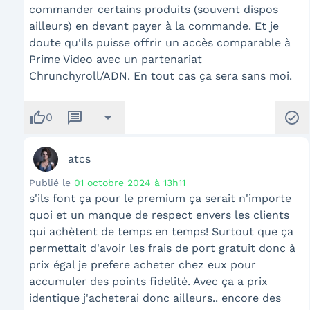
commander certains produits (souvent dispos
ailleurs) en devant payer à la commande. Et je
doute qu'ils puisse offrir un accès comparable à
Prime Video avec un partenariat
Chrunchyroll/ADN. En tout cas ça sera sans moi.
thumb_up
message
arrow_drop_down
check_circle
0
atcs
Publié le
01 octobre 2024 à 13h11
s'ils font ça pour le premium ça serait n'importe
quoi et un manque de respect envers les clients
qui achètent de temps en temps! Surtout que ça
permettait d'avoir les frais de port gratuit donc à
prix égal je prefere acheter chez eux pour
accumuler des points fidelité. Avec ça a prix
identique j'acheterai donc ailleurs.. encore des