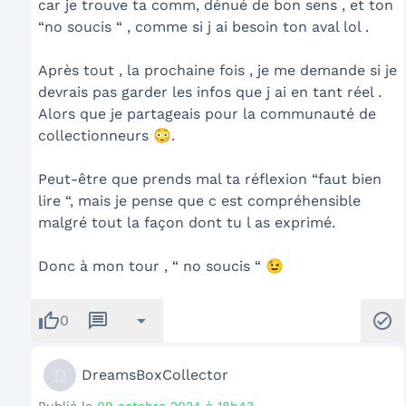
car je trouve ta comm, dénué de bon sens , et ton
“no soucis “ , comme si j ai besoin ton aval lol .
Après tout , la prochaine fois , je me demande si je
devrais pas garder les infos que j ai en tant réel .
Alors que je partageais pour la communauté de
collectionneurs 😳.
Peut-être que prends mal ta réflexion “faut bien
lire “, mais je pense que c est compréhensible
malgré tout la façon dont tu l as exprimé.
Donc à mon tour , “ no soucis “ 😉
thumb_up
message
arrow_drop_down
check_circle
0
D
DreamsBoxCollector