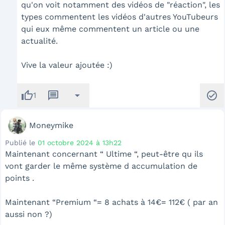
qu'on voit notamment des vidéos de "réaction", les
types commentent les vidéos d'autres YouTubeurs
qui eux même commentent un article ou une
actualité.
Vive la valeur ajoutée :)
thumb_up
message
arrow_drop_down
check_circle
1
Moneymike
Publié le
01 octobre 2024 à 13h22
Maintenant concernant “ Ultime “, peut-être qu ils
vont garder le même système d accumulation de
points .
Maintenant “Premium “= 8 achats à 14€= 112€ ( par an
aussi non ?)