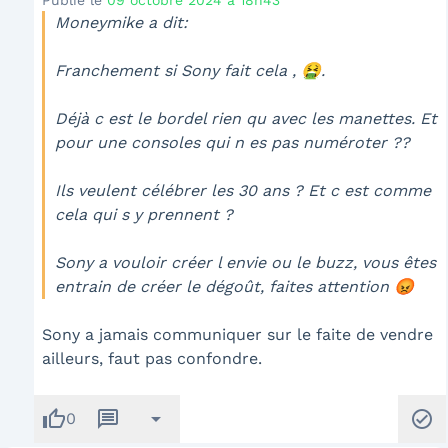
Publié le
09 octobre 2024 à 18h43
Moneymike a dit:
Franchement si Sony fait cela , 🤮.
Déjà c est le bordel rien qu avec les manettes. Et
pour une consoles qui n es pas numéroter ??
Ils veulent célébrer les 30 ans ? Et c est comme
cela qui s y prennent ?
Sony a vouloir créer l envie ou le buzz, vous êtes
entrain de créer le dégoût, faites attention 😡
Sony a jamais communiquer sur le faite de vendre
ailleurs, faut pas confondre.
thumb_up
message
arrow_drop_down
check_circle
0