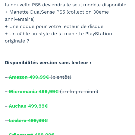
la nouvelle PS5 deviendra le seul modèle disponible.
+ Manette DualSense PS5 (collection 30ème
anniversaire)
+ Une coque pour votre lecteur de disque
+ Un câble au style de la manette PlayStation
originale ?
Disponibilités version sans lecteur :
-
Amazon 499,99€
(bientôt)
-
Micromania 499,99€
(exclu premium)
-
Auchan 499,99€
-
Leclerc 499,99€
-
Cdiscount 499,99€