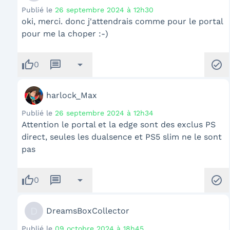
Publié le
26 septembre 2024 à 12h30
oki, merci. donc j'attendrais comme pour le portal
pour me la choper :-)
thumb_up
message
arrow_drop_down
check_circle
0
harlock_Max
Publié le
26 septembre 2024 à 12h34
Attention le portal et la edge sont des exclus PS
direct, seules les dualsence et PS5 slim ne le sont
pas
thumb_up
message
arrow_drop_down
check_circle
0
D
DreamsBoxCollector
Publié le
09 octobre 2024 à 18h45