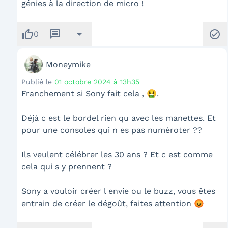
génies à la direction de micro !
thumb_up
message
arrow_drop_down
check_circle
0
Moneymike
Publié le
01 octobre 2024 à 13h35
Franchement si Sony fait cela , 🤮.
Déjà c est le bordel rien qu avec les manettes. Et
pour une consoles qui n es pas numéroter ??
Ils veulent célébrer les 30 ans ? Et c est comme
cela qui s y prennent ?
Sony a vouloir créer l envie ou le buzz, vous êtes
entrain de créer le dégoût, faites attention 😡