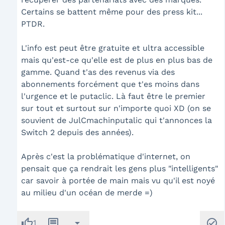
Certains se battent même pour des press kit...
PTDR.
L'info est peut être gratuite et ultra accessible
mais qu'est-ce qu'elle est de plus en plus bas de
gamme. Quand t'as des revenus via des
abonnements forcément que t'es moins dans
l'urgence et le putaclic. Là faut être le premier
sur tout et surtout sur n'importe quoi XD (on se
souvient de JulCmachinputalic qui t'annonces la
Switch 2 depuis des années).
Après c'est la problématique d'internet, on
pensait que ça rendrait les gens plus "intelligents"
car savoir à portée de main mais vu qu'il est noyé
au milieu d'un océan de merde =)
thumb_up
message
arrow_drop_down
check_circle
1