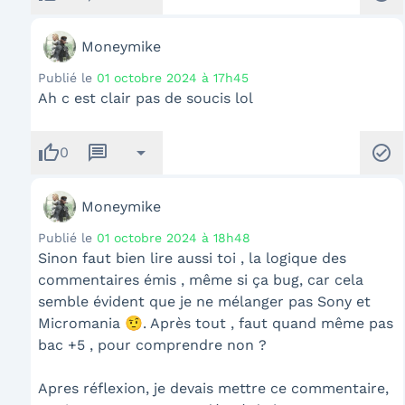
Moneymike
Publié le
01 octobre 2024 à 17h45
Ah c est clair pas de soucis lol
thumb_up
message
arrow_drop_down
check_circle
0
Moneymike
Publié le
01 octobre 2024 à 18h48
Sinon faut bien lire aussi toi , la logique des
commentaires émis , même si ça bug, car cela
semble évident que je ne mélanger pas Sony et
Micromania 🤨. Après tout , faut quand même pas
bac +5 , pour comprendre non ?
Apres réflexion, je devais mettre ce commentaire,