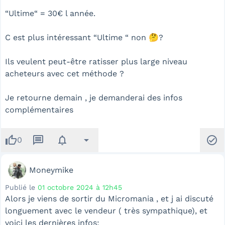
“Ultime“ = 30€ l année.
C est plus intéressant “Ultime “ non 🤔?
Ils veulent peut-être ratisser plus large niveau
acheteurs avec cet méthode ?
Je retourne demain , je demanderai des infos
complémentaires
thumb_up
message
notifications
arrow_drop_down
check_circle
0
Moneymike
Publié le
01 octobre 2024 à 12h45
Alors je viens de sortir du Micromania , et j ai discuté
longuement avec le vendeur ( très sympathique), et
voici les dernières infos: