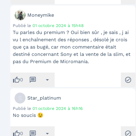
Moneymike
Publié le
01 octobre 2024 à 15h48
Tu parles du premium ? Oui bien sûr , je sais , j ai
vu l enchaînement des réponses , désolé je crois
que ça as bugé, car mon commentaire était
destiné concernant Sony et la vente de la slim, et
pas du Premium de Micromania.
thumb_up
message
arrow_drop_down
check_circle
0
S
Star_platinum
Publié le
01 octobre 2024 à 16h16
No soucis 😉
thumb_up
message
arrow_drop_down
check_circle
0