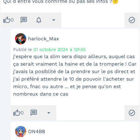
Qui d entre vous confirme ou pas ses infos ?🤔
thumb_up
message
notifications
arrow_drop_down
check_circle
0
harlock_Max
Publié le
01 octobre 2024 à 12h55
j'espère que la slim sera dispo ailleurs, auquel cas
ça serait vraiment la haine et de la tromperie ! Car
j'avais la posiblité de la prendre sur le ps direct et
j'ai préféré attendre le 10 de pouvoir l'acheter sur
micro, fnac ou autre ... et je pense qu'on est
nombreux dans ce cas
thumb_up
message
arrow_drop_down
check_circle
0
ON4BB