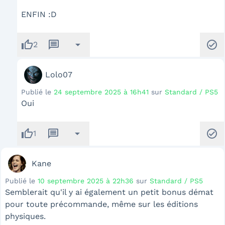
ENFIN :D
thumb_up
message
arrow_drop_down
check_circle
2
Lolo07
Publié le
24 septembre 2025 à 16h41
sur
Standard / PS5
Oui
thumb_up
message
arrow_drop_down
check_circle
1
Kane
Publié le
10 septembre 2025 à 22h36
sur
Standard / PS5
Semblerait qu'il y ai également un petit bonus démat
pour toute précommande, même sur les éditions
physiques.