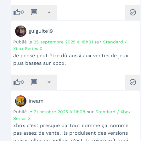
thumb_up
message
arrow_drop_down
check_circle
0
guiguite19
Publié le
25 septembre 2025 à 18h01
sur
Standard /
Xbox Series X
Je pense peut être dû aussi aux ventes de jeux
plus basses sur xbox.
thumb_up
message
arrow_drop_down
check_circle
0
ineam
Publié le
21 octobre 2025 à 11h08
sur
Standard / Xbox
Series X
xbox c'est presque partout comme ça, comme
pas assez de vente, ils produisent des versions
universelles en anglais, c'est du microsoft quoi