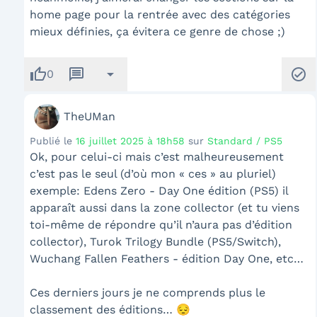
home page pour la rentrée avec des catégories
mieux définies, ça évitera ce genre de chose ;)
thumb_up
message
arrow_drop_down
check_circle
0
TheUMan
Publié le
16 juillet 2025 à 18h58
sur
Standard / PS5
Ok, pour celui-ci mais c’est malheureusement
c’est pas le seul (d’où mon « ces » au pluriel)
exemple: Edens Zero - Day One édition (PS5) il
apparaît aussi dans la zone collector (et tu viens
toi-même de répondre qu’il n’aura pas d’édition
collector), Turok Trilogy Bundle (PS5/Switch),
Wuchang Fallen Feathers - édition Day One, etc…
Ces derniers jours je ne comprends plus le
classement des éditions… 😔