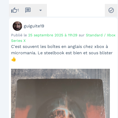
thumb_up
message
arrow_drop_down
check_circle
1
guiguite19
Publié le
25 septembre 2025 à 11h29
sur
Standard / Xbox
Series X
C'est souvent les boîtes en anglais chez xbox à
micromania. Le steelbook est bien et sous blister
👍