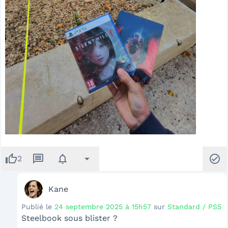
thumb_up
message
notifications
arrow_drop_down
check_circle
2
Kane
Publié le
24 septembre 2025 à 15h57
sur
Standard / PS5
Steelbook sous blister ?