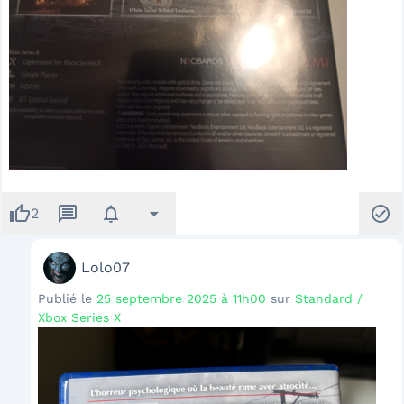
thumb_up
message
notifications
arrow_drop_down
check_circle
2
Lolo07
Publié le
25 septembre 2025 à 11h00
sur
Standard /
Xbox Series X