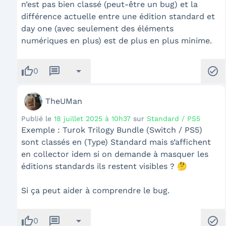
n’est pas bien classé (peut-être un bug) et la
différence actuelle entre une édition standard et
day one (avec seulement des éléments
numériques en plus) est de plus en plus minime.
thumb_up
message
arrow_drop_down
check_circle
0
TheUMan
Publié le
18 juillet 2025 à 10h37
sur
Standard / PS5
Exemple : Turok Trilogy Bundle (Switch / PS5)
sont classés en (Type) Standard mais s’affichent
en collector idem si on demande à masquer les
éditions standards ils restent visibles ? 🤔
Si ça peut aider à comprendre le bug.
thumb_up
message
arrow_drop_down
check_circle
0