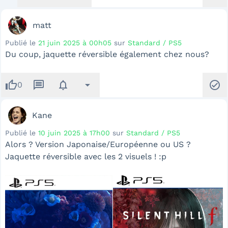
matt
Publié le
21 juin 2025 à 00h05
sur
Standard / PS5
Du coup, jaquette réversible également chez nous?
thumb_up
message
notifications
arrow_drop_down
check_circle
0
Kane
Publié le
10 juin 2025 à 17h00
sur
Standard / PS5
Alors ? Version Japonaise/Européenne ou US ?
Jaquette réversible avec les 2 visuels ! :p