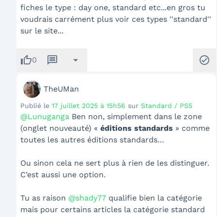
fiches le type : day one, standard etc...en gros tu
voudrais carrément plus voir ces types ''standard''
sur le site...
thumb_up
message
arrow_drop_down
check_circle
0
TheUMan
Publié le
17 juillet 2025 à 15h56
sur
Standard / PS5
@Lunuganga
Ben non, simplement dans le zone
(onglet nouveauté) «
éditions
standards
» comme
toutes les autres éditions standards…
Ou sinon cela ne sert plus à rien de les distinguer.
C’est aussi une option.
Tu as raison
@shady77
qualifie bien la catégorie
mais pour certains articles la catégorie standard