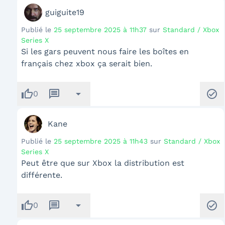
guiguite19
Publié le
25 septembre 2025 à 11h37
sur
Standard / Xbox
Series X
Si les gars peuvent nous faire les boîtes en
français chez xbox ça serait bien.
thumb_up
message
arrow_drop_down
check_circle
0
Kane
Publié le
25 septembre 2025 à 11h43
sur
Standard / Xbox
Series X
Peut être que sur Xbox la distribution est
différente.
thumb_up
message
arrow_drop_down
check_circle
0