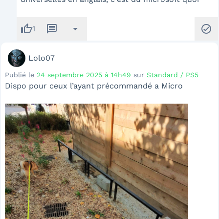
thumb_up
message
arrow_drop_down
check_circle
1
Lolo07
Publié le
24 septembre 2025 à 14h49
sur
Standard / PS5
Dispo pour ceux l’ayant précommandé a Micro