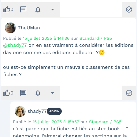
thumb_up
message
notifications
arrow_drop_down
check_circle
0
TheUMan
Publié le
15 juillet 2025 à 14h36
sur
Standard / PS5
@shady77
on en est vraiment à considérer les éditions
day one comme des éditions collector ?😕
ou est-ce simplement un mauvais classement de ces
fiches ?
thumb_up
message
notifications
arrow_drop_down
check_circle
0
shady77
ADMIN
Publié le
15 juillet 2025 à 18h52
sur
Standard / PS5
c'est parce que la fiche est liée au steelbook --"
néanmoins, j'aimerai changer les sections sur la