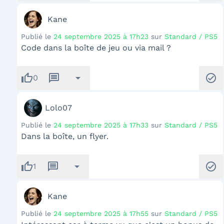
Kane
Publié le
24 septembre 2025 à 17h23
sur
Standard / PS5
Code dans la boîte de jeu ou via mail ?
thumb_up
message
arrow_drop_down
check_circle
0
Lolo07
Publié le
24 septembre 2025 à 17h33
sur
Standard / PS5
Dans la boîte, un flyer.
thumb_up
message
arrow_drop_down
check_circle
1
Kane
Publié le
24 septembre 2025 à 17h55
sur
Standard / PS5