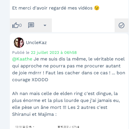
Et merci d'avoir regardé mes vidéos 😉
thumb_up
message
arrow_drop_down
check_circle
0
UncleKaz
Publié le
22 juillet 2023 à 06h58
@Kaathe
Je me suis dis la même, le véritable noel
qui approche ne pourra pas me procurer autant
de joie mdrrr ! Faut les cacher dans ce cas ! ... bon
courage XDDDD
Ah nan mais celle de elden ring c'est dingue, la
plus énorme et la plus lourde que j'ai jamais eu,
elle pèse un âne mort !!! Les 2 autres c'est
Shiranui et Majima :