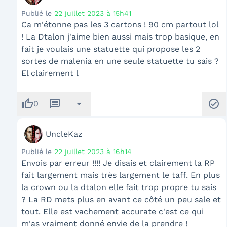
Publié le
22 juillet 2023 à 15h41
Ca m'étonne pas les 3 cartons ! 90 cm partout lol
! La Dtalon j'aime bien aussi mais trop basique, en
fait je voulais une statuette qui propose les 2
sortes de malenia en une seule statuette tu sais ?
El clairement l
thumb_up
message
arrow_drop_down
check_circle
0
UncleKaz
Publié le
22 juillet 2023 à 16h14
Envois par erreur !!!! Je disais et clairement la RP
fait largement mais très largement le taff. En plus
la crown ou la dtalon elle fait trop propre tu sais
? La RD mets plus en avant ce côté un peu sale et
tout. Elle est vachement accurate c'est ce qui
m'as vraiment donné envie de la prendre !