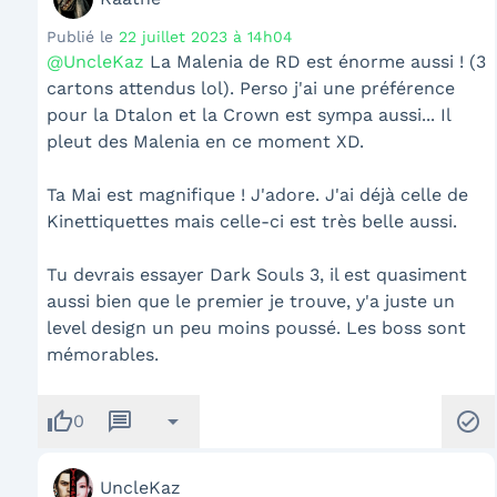
Publié le
22 juillet 2023 à 14h04
@UncleKaz
La Malenia de RD est énorme aussi ! (3
cartons attendus lol). Perso j'ai une préférence
pour la Dtalon et la Crown est sympa aussi... Il
pleut des Malenia en ce moment XD.
Ta Mai est magnifique ! J'adore. J'ai déjà celle de
Kinettiquettes mais celle-ci est très belle aussi.
Tu devrais essayer Dark Souls 3, il est quasiment
aussi bien que le premier je trouve, y'a juste un
level design un peu moins poussé. Les boss sont
mémorables.
thumb_up
message
arrow_drop_down
check_circle
0
UncleKaz