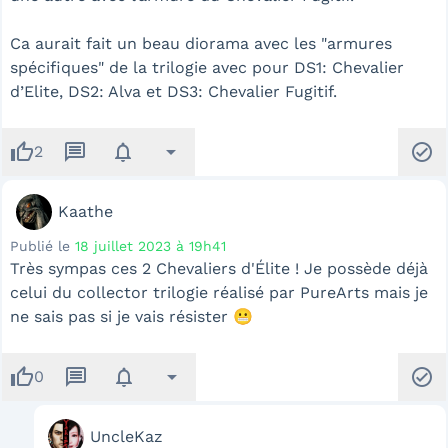
Ca aurait fait un beau diorama avec les "armures
spécifiques" de la trilogie avec pour DS1: Chevalier
d’Elite, DS2: Alva et DS3: Chevalier Fugitif.
thumb_up
message
notifications
arrow_drop_down
check_circle
2
Kaathe
Publié le
18 juillet 2023 à 19h41
Très sympas ces 2 Chevaliers d'Élite ! Je possède déjà
celui du collector trilogie réalisé par PureArts mais je
ne sais pas si je vais résister 😬
thumb_up
message
notifications
arrow_drop_down
check_circle
0
UncleKaz