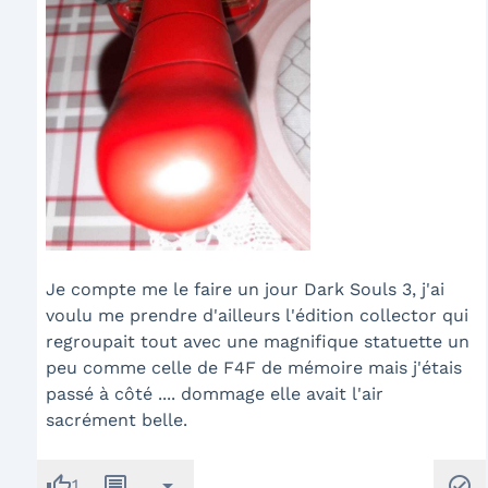
Je compte me le faire un jour Dark Souls 3, j'ai
voulu me prendre d'ailleurs l'édition collector qui
regroupait tout avec une magnifique statuette un
peu comme celle de F4F de mémoire mais j'étais
passé à côté .... dommage elle avait l'air
sacrément belle.
thumb_up
message
arrow_drop_down
check_circle
1