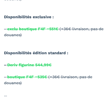
Disponibilités exclusive :
-
exclu boutique F4F ~551€
(+36€ livraison, pas de
douanes)
Disponibilités édition standard :
-
Deriv figurine 544,99€
-
boutique F4F ~535€
(+36€ livraison, pas de
douanes)
...