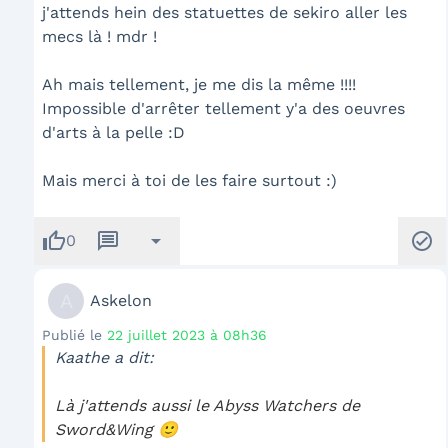
j'attends hein des statuettes de sekiro aller les
mecs là ! mdr !
Ah mais tellement, je me dis la même !!!!
Impossible d'arrêter tellement y'a des oeuvres
d'arts à la pelle :D
Mais merci à toi de les faire surtout :)
thumb_up
message
arrow_drop_down
check_circle
0
A
Askelon
Publié le
22 juillet 2023 à 08h36
Kaathe a dit:
Là j'attends aussi le Abyss Watchers de
Sword&Wing 🙂