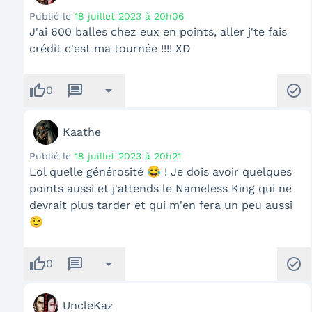
Publié le
18 juillet 2023 à 20h06
J'ai 600 balles chez eux en points, aller j'te fais
crédit c'est ma tournée !!!! XD
thumb_up
message
arrow_drop_down
check_circle
0
Kaathe
Publié le
18 juillet 2023 à 20h21
Lol quelle générosité 😂 ! Je dois avoir quelques
points aussi et j'attends le Nameless King qui ne
devrait plus tarder et qui m'en fera un peu aussi
😉
thumb_up
message
arrow_drop_down
check_circle
0
UncleKaz