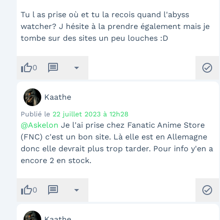
Tu l as prise où et tu la recois quand l'abyss
watcher? J hésite à la prendre également mais je
tombe sur des sites un peu louches :D
thumb_up
message
arrow_drop_down
check_circle
0
Kaathe
Publié le
22 juillet 2023 à 12h28
@Askelon
Je l'ai prise chez Fanatic Anime Store
(FNC) c'est un bon site. Là elle est en Allemagne
donc elle devrait plus trop tarder. Pour info y'en a
encore 2 en stock.
thumb_up
message
arrow_drop_down
check_circle
0
Kaathe