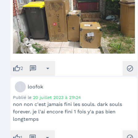
thumb_up
message
arrow_drop_down
check_circle
2
l
loofok
Publié le
20 juillet 2023 à 21h24
non non c'est jamais fini les souls. dark souls
forever. je l'ai encore fini 1 fois y'a pas bien
longtemps
thumb_up
message
arrow_drop_down
check_circle
1