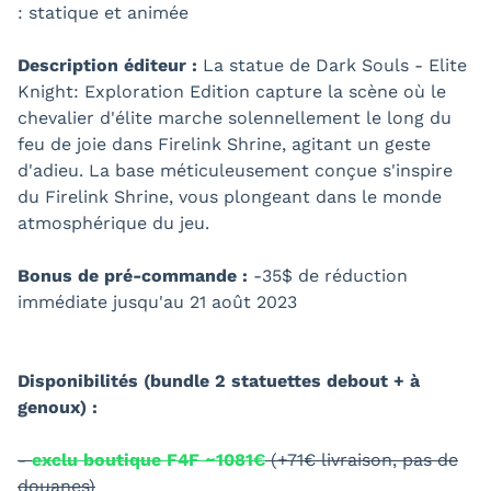
: statique et animée
Description éditeur :
La statue de Dark Souls - Elite
Knight: Exploration Edition capture la scène où le
chevalier d'élite marche solennellement le long du
feu de joie dans Firelink Shrine, agitant un geste
d'adieu. La base méticuleusement conçue s'inspire
du Firelink Shrine, vous plongeant dans le monde
atmosphérique du jeu.
Bonus de pré-commande :
-35$ de réduction
immédiate jusqu'au 21 août 2023
Disponibilités (bundle 2 statuettes debout + à
genoux) :
-
exclu boutique F4F ~1081€
(+71€ livraison, pas de
douanes)