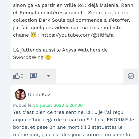
sinon ça va partir en vrille lol : déjà Malenia, Ranni
et Rennala m'intéresseraient... Sinon oui j'ai une
collection Dark Souls qui commence à s'étoffer,
j'ai fait quelques vidéos sur ma très modeste
chaîne 😇 : https://youtube.com/@titifafa
Là j'attends aussi le Abyss Watchers de
Sword&Wing 🙂
thumb_up
message
arrow_drop_down
check_circle
0
UncleKaz
Publié le
20 juillet 2023 à 20h30
Yes c'est bien ce tree sentinel là .... je l'ai reçu
aujourd'hui, regarde le carton !!!! Il est ENORME le
bordel et pèse un ane mort !!!! 3 statuettes le
même jour, ça c'est des jours comme on aime lol