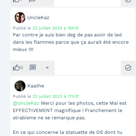
UncleKaz
Publié le
22 juillet 2023 à 16h15
Par contre je suis bien deg de pas avoir de led
dans les flammes parce que ça aurait été encore
mieux !!!!
thumb_up
message
arrow_drop_down
check_circle
0
Kaathe
Publié le
22 juillet 2023 à 17h37
@UncleKaz
Merci pour les photos, cette Mai est
EFFECTIVEMENT magnifique ! Franchement le
strabisme ne se remarque pas.
En ce qui concerne la statuette de DS dont tu