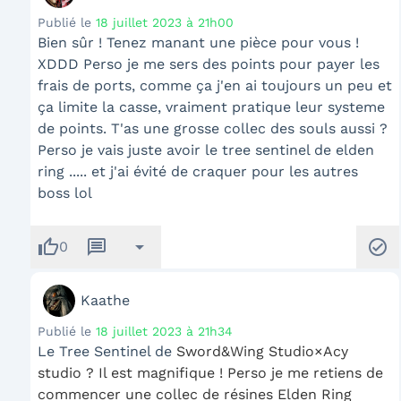
Publié le
18 juillet 2023 à 21h00
Bien sûr ! Tenez manant une pièce pour vous !
XDDD Perso je me sers des points pour payer les
frais de ports, comme ça j'en ai toujours un peu et
ça limite la casse, vraiment pratique leur systeme
de points. T'as une grosse collec des souls aussi ?
Perso je vais juste avoir le tree sentinel de elden
ring ..... et j'ai évité de craquer pour les autres
boss lol
thumb_up
message
arrow_drop_down
check_circle
0
Kaathe
Publié le
18 juillet 2023 à 21h34
Le Tree Sentinel de
Sword&Wing Studio×Acy
studio ? Il est magnifique ! Perso je me retiens de
commencer une collec de résines Elden Ring