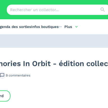
genda des sorties
Infos boutiques
Plus
ries In Orbit - édition collec
9
commentaires
rd