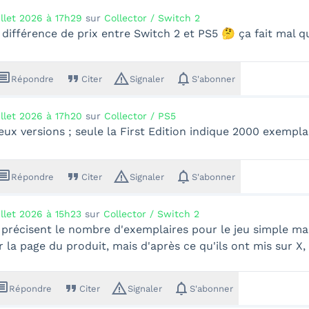
illet 2026 à 17h29
sur
Collector / Switch 2
 différence de prix entre Switch 2 et PS5 🤔 ça fait mal
ssage
format_quote
warning_amber
notifications
Répondre
Citer
Signaler
S'abonner
illet 2026 à 17h20
sur
Collector / PS5
 deux versions ; seule la First Edition indique 2000 exempla
ssage
format_quote
warning_amber
notifications
Répondre
Citer
Signaler
S'abonner
illet 2026 à 15h23
sur
Collector / Switch 2
s précisent le nombre d'exemplaires pour le jeu simple mai
r la page du produit, mais d'après ce qu'ils ont mis sur X,
sage
format_quote
warning_amber
notifications
Répondre
Citer
Signaler
S'abonner