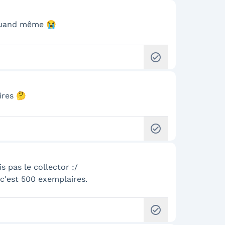
 quand même 😭
check_circle
ires 🤔
check_circle
s pas le collector :/
 c'est 500 exemplaires.
check_circle