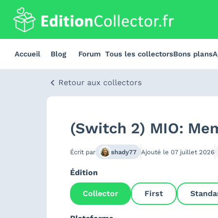
Accueil
Blog
Forum
Tous les collectors
Bons plans
A
Retour aux collectors
(Switch 2) MIO: Memo
Écrit par
shady77
Ajouté le
07 juillet 2026
Édition
Collector
First
Standa