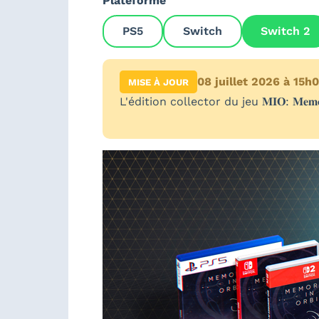
Plateforme
PS5
Switch
Switch 2
08 juillet 2026 à 15h
MISE À JOUR
L'édition collector du jeu 𝐌𝐈𝐎: 𝐌𝐞𝐦𝐨𝐫