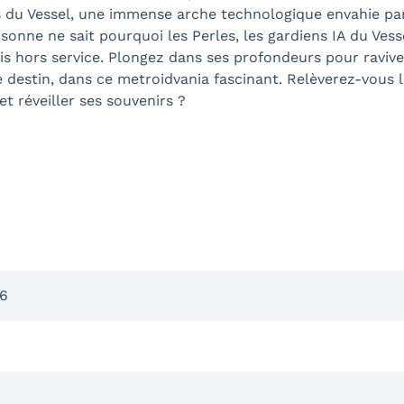
s du Vessel, une immense arche technologique envahie par
onne ne sait pourquoi les Perles, les gardiens IA du Vess
 mis hors service. Plongez dans ses profondeurs pour raviv
e destin, dans ce metroidvania fascinant. Relèverez-vous l
t réveiller ses souvenirs ?
26