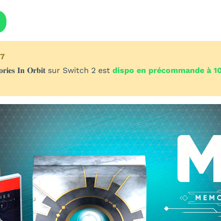
07
𝐞𝐬 𝐈𝐧 𝐎𝐫𝐛𝐢𝐭 sur Switch 2 est
dispo en précommande à 10