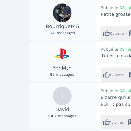
Publié le
08 ju
Petite grosse
Bourriquet45
thumb_up
me
861
messages
0
J'aime
Publié le
08 ju
J’ai pris les
YnnMth
thumb_up
me
95
messages
0
J'aime
Publié le
08 ju
D
Bizarre qu'il
EDIT : pas su
David
1062
messages
thumb_up
mes
1
J'aime