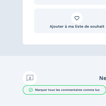
Ajouter à ma liste de souhait
Ne
9
check_circle
Marquer tous les commentaires comme lus