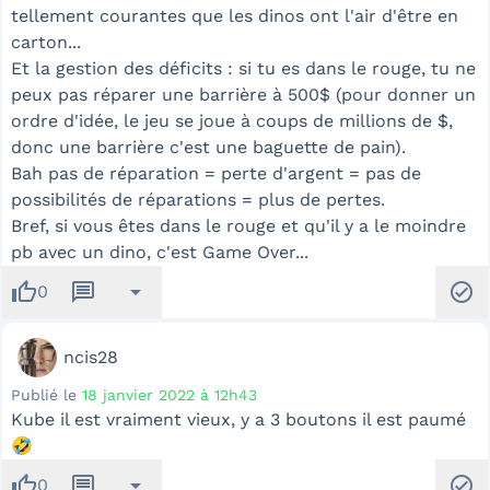
tellement courantes que les dinos ont l'air d'être en
carton...
Et la gestion des déficits : si tu es dans le rouge, tu ne
peux pas réparer une barrière à 500$ (pour donner un
ordre d'idée, le jeu se joue à coups de millions de $,
donc une barrière c'est une baguette de pain).
Bah pas de réparation = perte d'argent = pas de
possibilités de réparations = plus de pertes.
Bref, si vous êtes dans le rouge et qu'il y a le moindre
pb avec un dino, c'est Game Over...
thumb_up
message
arrow_drop_down
check_circle
0
ncis28
Publié le
18 janvier 2022 à 12h43
Kube il est vraiment vieux, y a 3 boutons il est paumé
🤣
thumb_up
message
arrow_drop_down
check_circle
0