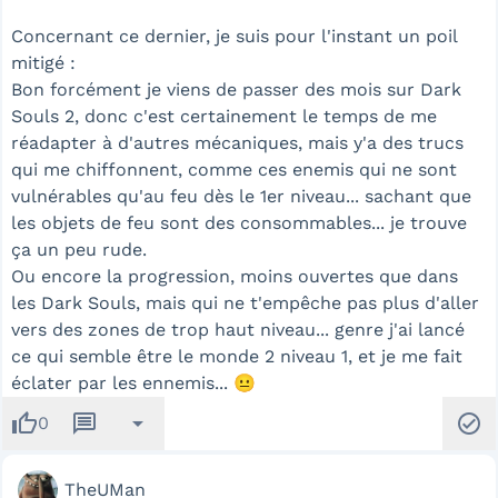
Concernant ce dernier, je suis pour l'instant un poil
mitigé :
Bon forcément je viens de passer des mois sur Dark
Souls 2, donc c'est certainement le temps de me
réadapter à d'autres mécaniques, mais y'a des trucs
qui me chiffonnent, comme ces enemis qui ne sont
vulnérables qu'au feu dès le 1er niveau... sachant que
les objets de feu sont des consommables... je trouve
ça un peu rude.
Ou encore la progression, moins ouvertes que dans
les Dark Souls, mais qui ne t'empêche pas plus d'aller
vers des zones de trop haut niveau... genre j'ai lancé
ce qui semble être le monde 2 niveau 1, et je me fait
éclater par les ennemis... 😐
thumb_up
message
arrow_drop_down
check_circle
0
TheUMan