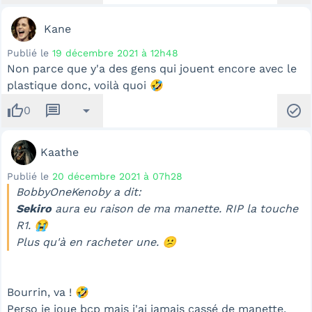
Kane
Publié le
19 décembre 2021 à 12h48
Non parce que y'a des gens qui jouent encore avec le
plastique donc, voilà quoi 🤣
thumb_up
message
arrow_drop_down
check_circle
0
Kaathe
Publié le
20 décembre 2021 à 07h28
BobbyOneKenoby a dit:
Sekiro
aura eu raison de ma manette. RIP la touche
R1. 😭
Plus qu'à en racheter une. 😕
Bourrin, va ! 🤣
Perso je joue bcp mais j'ai jamais cassé de manette,