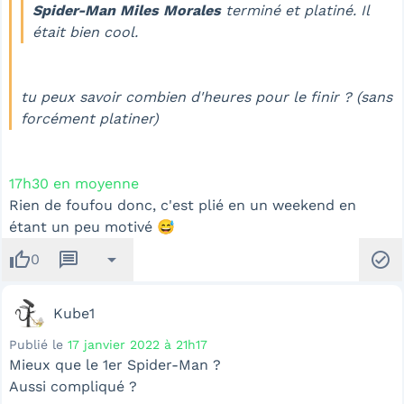
Spider-Man Miles Morales
terminé et platiné. Il
était bien cool.
tu peux savoir combien d'heures pour le finir ? (sans
forcément platiner)
17h30 en moyenne
Rien de foufou donc, c'est plié en un weekend en
étant un peu motivé 😅
thumb_up
message
arrow_drop_down
check_circle
0
Kube1
Publié le
17 janvier 2022 à 21h17
Mieux que le 1er Spider-Man ?
Aussi compliqué ?