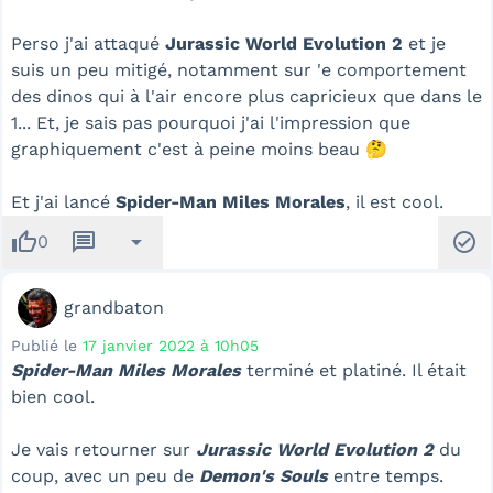
Perso j'ai attaqué
Jurassic World Evolution 2
et je
suis un peu mitigé, notamment sur 'e comportement
des dinos qui à l'air encore plus capricieux que dans le
1... Et, je sais pas pourquoi j'ai l'impression que
graphiquement c'est à peine moins beau 🤔
Et j'ai lancé
Spider-Man Miles Morales
, il est cool.
thumb_up
message
arrow_drop_down
check_circle
0
grandbaton
Publié le
17 janvier 2022 à 10h05
Spider-Man Miles Morales
terminé et platiné. Il était
bien cool.
Je vais retourner sur
Jurassic World Evolution 2
du
coup, avec un peu de
Demon's Souls
entre temps.