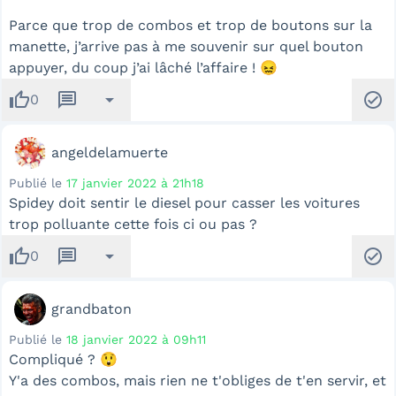
Parce que trop de combos et trop de boutons sur la
manette, j’arrive pas à me souvenir sur quel bouton
appuyer, du coup j’ai lâché l’affaire ! 😖
thumb_up
message
arrow_drop_down
check_circle
0
angeldelamuerte
Publié le
17 janvier 2022 à 21h18
Spidey doit sentir le diesel pour casser les voitures
trop polluante cette fois ci ou pas ?
thumb_up
message
arrow_drop_down
check_circle
0
grandbaton
Publié le
18 janvier 2022 à 09h11
Compliqué ? 😲
Y'a des combos, mais rien ne t'obliges de t'en servir, et