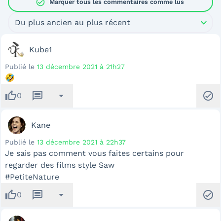
check_circle
Marquer tous les commentaires comme lus
Du plus ancien au plus récent
Kube1
Publié le
13 décembre 2021 à 21h27
🤣
thumb_up
message
arrow_drop_down
check_circle
0
Kane
Publié le
13 décembre 2021 à 22h37
Je sais pas comment vous faites certains pour
regarder des films style Saw
#PetiteNature
thumb_up
message
arrow_drop_down
check_circle
0