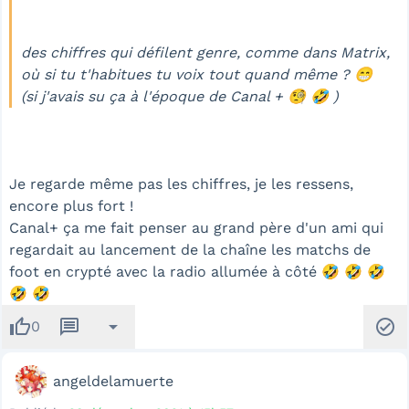
des chiffres qui défilent genre, comme dans Matrix,
où si tu t'habitues tu voix tout quand même ? 😁
(si j'avais su ça à l'époque de Canal + 🧐 🤣 )
Je regarde même pas les chiffres, je les ressens,
encore plus fort !
Canal+ ça me fait penser au grand père d'un ami qui
regardait au lancement de la chaîne les matchs de
foot en crypté avec la radio allumée à côté 🤣 🤣 🤣
🤣 🤣
thumb_up
message
arrow_drop_down
check_circle
0
angeldelamuerte