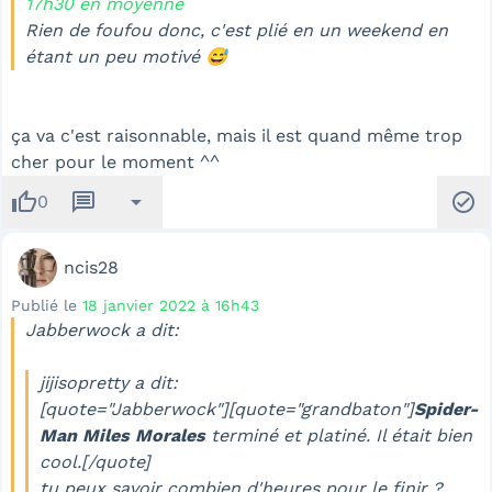
17h30 en moyenne
Rien de foufou donc, c'est plié en un weekend en
étant un peu motivé 😅
ça va c'est raisonnable, mais il est quand même trop
cher pour le moment ^^
thumb_up
message
arrow_drop_down
check_circle
0
ncis28
Publié le
18 janvier 2022 à 16h43
Jabberwock a dit:
jijisopretty a dit:
[quote="Jabberwock"][quote="grandbaton"]
Spider-
Man Miles Morales
terminé et platiné. Il était bien
cool.[/quote]
tu peux savoir combien d'heures pour le finir ?