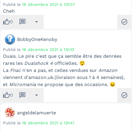
Publié le
18 décembre 2021 à 13h07
Cheh
thumb_up
message
arrow_drop_down
check_circle
0
BobbyOneKenoby
Publié le
18 décembre 2021 à 13h10
Ouais. Le pire c'est que ça semble être des denrées
rares les
Dualshock 4
officielles. 😲
La
Fnac
n'en a pas, et celles vendues sur
Amazon
viennent d'amazon.uk.(livraison sous 1 à 4 semaines),
et
Micromania
ne propose que des occasions. 😖
thumb_up
message
arrow_drop_down
check_circle
0
angeldelamuerte
Publié le
18 décembre 2021 à 13h41