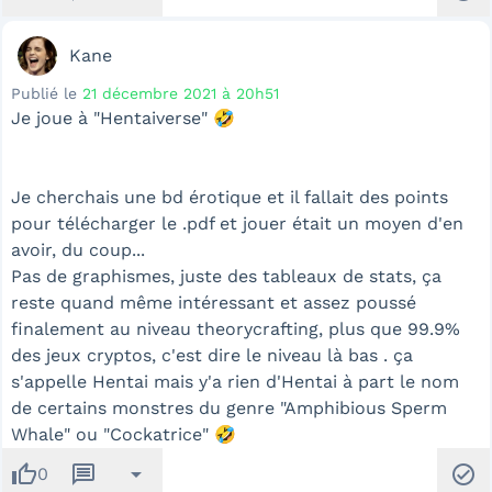
Kane
Publié le
21 décembre 2021 à 20h51
Je joue à "Hentaiverse" 🤣
Je cherchais une bd érotique et il fallait des points
pour télécharger le .pdf et jouer était un moyen d'en
avoir, du coup...
Pas de graphismes, juste des tableaux de stats, ça
reste quand même intéressant et assez poussé
finalement au niveau theorycrafting, plus que 99.9%
des jeux cryptos, c'est dire le niveau là bas . ça
s'appelle Hentai mais y'a rien d'Hentai à part le nom
de certains monstres du genre "Amphibious Sperm
Whale" ou "Cockatrice" 🤣
thumb_up
message
arrow_drop_down
check_circle
0