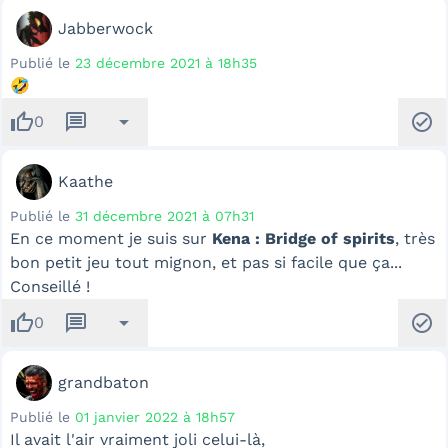
Jabberwock
Publié le
23 décembre 2021 à 18h35
🤣
thumb_up
message
arrow_drop_down
check_circle
0
Kaathe
Publié le
31 décembre 2021 à 07h31
En ce moment je suis sur
Kena : Bridge of spirits
, très
bon petit jeu tout mignon, et pas si facile que ça...
Conseillé !
thumb_up
message
arrow_drop_down
check_circle
0
grandbaton
Publié le
01 janvier 2022 à 18h57
Il avait l'air vraiment joli celui-là,