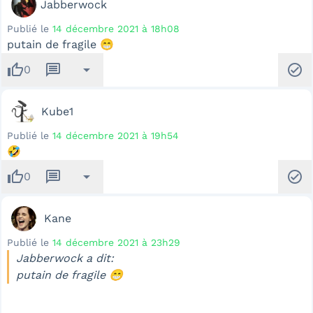
Jabberwock
Publié le
14 décembre 2021 à 18h08
putain de fragile 😁
thumb_up
message
arrow_drop_down
check_circle
0
Kube1
Publié le
14 décembre 2021 à 19h54
🤣
thumb_up
message
arrow_drop_down
check_circle
0
Kane
Publié le
14 décembre 2021 à 23h29
Jabberwock a dit:
putain de fragile 😁