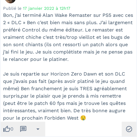
Publié le
17 janvier 2022 à 12h17
Bon, j’ai terminé Alan Wake Remaster sur PS5 avec ces
2 « DLC » Ben c’est bien mais sans plus. J’ai largement
préféré Control du même éditeur. Le remaster est
vraiment chiche c’est très/trop vieillot et les bugs de
son sont chiants (ils ont ressorti un patch alors que
j’ai fini le jeu. Je suis complétiste mais je ne pense pas
le relancer pour le platiner.
Je suis repartie sur Horizon Zero Dawn et son DLC
que j’avais pas fait (après avoir platiné le jeu quand
même) Ben franchement je suis TRES agréablement
surpris,par le plaisir que je prends à mis remettre
(peut être le patch 60 fps mais je trouve les quêtes
intéressantes, vraiment bien. De très bonne augure
pour le prochain Forbiden West 🤤
thumb_up
message
arrow_drop_down
check_circle
0