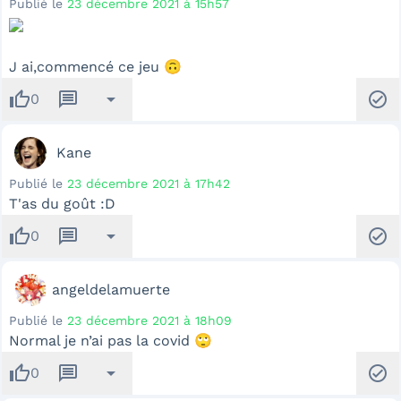
Publié le
23 décembre 2021 à 15h57
J ai,commencé ce jeu 🙃
thumb_up
message
arrow_drop_down
check_circle
0
Kane
Publié le
23 décembre 2021 à 17h42
T'as du goût :D
thumb_up
message
arrow_drop_down
check_circle
0
angeldelamuerte
Publié le
23 décembre 2021 à 18h09
Normal je n’ai pas la covid 🙄
thumb_up
message
arrow_drop_down
check_circle
0