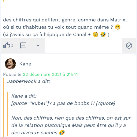
des chiffres qui défilent genre, comme dans Matrix,
où si tu t'habitues tu voix tout quand même ? 😁
(si j'avais su ça à l'époque de Canal + 🧐 🤣 )
thumb_up
message
arrow_drop_down
check_circle
0
Kane
Publié le
22 décembre 2021 à 21h41
Jabberwock a dit:
Kane a dit:
[quote="kube1"]Y a pas de boobs ?! [/quote]
Non, des chiffres, rien que des chiffres, on est sur
de la relation platonique Mais peut être qu'il y a
des niveaux cachés 🤣