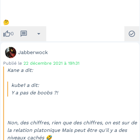
🤔
thumb_up
message
arrow_drop_down
check_circle
0
Jabberwock
Publié le
22 décembre 2021 à 19h31
Kane a dit:
kube1 a dit:
Y a pas de boobs ?!
Non, des chiffres, rien que des chiffres, on est sur de
la relation platonique Mais peut être qu'il y a des
niveaux cachés 🤣