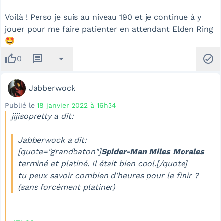
Voilà ! Perso je suis au niveau 190 et je continue à y
jouer pour me faire patienter en attendant Elden Ring
🤩
thumb_up
message
arrow_drop_down
check_circle
0
Jabberwock
Publié le
18 janvier 2022 à 16h34
jijisopretty a dit:
Jabberwock a dit:
[quote="grandbaton"]
Spider-Man Miles Morales
terminé et platiné. Il était bien cool.[/quote]
tu peux savoir combien d'heures pour le finir ?
(sans forcément platiner)