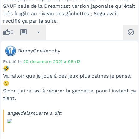
SAUF celle de la Dreamcast version japonaise qui était
très fragile au niveau des gâchettes ; Sega avait
rectifié ça par la suite.
thumb_up
message
arrow_drop_down
check_circle
0
BobbyOneKenoby
Publié le
20 décembre 2021 à 08h12
🤣
Va falloir que je joue à des jeux plus calmes je pense.
🙄
Sinon j'ai réussi à réparer la gachette, pour l'instant ça
tient.
angeldelamuerte a dit: