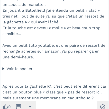
un soucis de manette :
En jouant à Battelfield j’ai entendu un petit « clac »
très net. Tout de suite j’ai su que c’était un ressort de
la gâchette R2 qui avait lâché.
Et la touche est devenu « molle » et beaucoup trop
sensible…
Avec un petit tuto youtube, et une paire de ressort de
rechange achetés sur amazon, j’ai pu réparer ça en
une demi-heure.
Voir le spoiler
Après pour la gâchette R1, c’est peut être différent car
c’est un bouton plus « classique » pas de ressort ici,
mais surement une membrane en caoutchouc ?
thumb_up
message
arrow_drop_down
check_circle
0