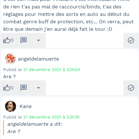
de rien t'as pas mal de raccourcis/binds, t'as des
réglages pour mettre des sorts en auto au début du
combat genre buff de protection, etc... On verra, peut
être que demain j'en aurai déjà fait le tour :D
thumb_up
message
arrow_drop_down
check_circle
0
angeldelamuerte
Publié le
21 décembre 2021 à 22h04
Are ?
thumb_up
message
arrow_drop_down
check_circle
0
Kane
Publié le
21 décembre 2021 à 23h30
angeldelamuerte a dit:
Are ?