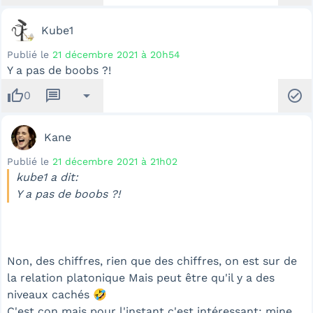
Kube1
Publié le
21 décembre 2021 à 20h54
Y a pas de boobs ?!
thumb_up
message
arrow_drop_down
check_circle
0
Kane
Publié le
21 décembre 2021 à 21h02
kube1 a dit:
Y a pas de boobs ?!
Non, des chiffres, rien que des chiffres, on est sur de
la relation platonique Mais peut être qu'il y a des
niveaux cachés 🤣
C'est con mais pour l'instant c'est intéressant: mine