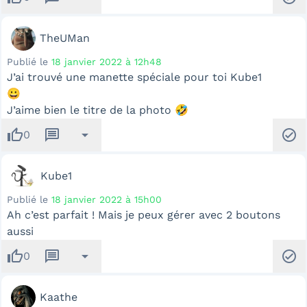
TheUMan
Publié le
18 janvier 2022 à 12h48
J’ai trouvé une manette spéciale pour toi Kube1
😀
J’aime bien le titre de la photo 🤣
thumb_up
message
arrow_drop_down
check_circle
0
Kube1
Publié le
18 janvier 2022 à 15h00
Ah c’est parfait ! Mais je peux gérer avec 2 boutons
aussi
thumb_up
message
arrow_drop_down
check_circle
0
Kaathe