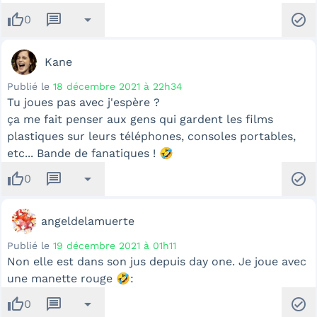
thumb_up
message
arrow_drop_down
check_circle
0
Kane
Publié le
18 décembre 2021 à 22h34
Tu joues pas avec j'espère ?
ça me fait penser aux gens qui gardent les films
plastiques sur leurs téléphones, consoles portables,
etc... Bande de fanatiques ! 🤣
thumb_up
message
arrow_drop_down
check_circle
0
angeldelamuerte
Publié le
19 décembre 2021 à 01h11
Non elle est dans son jus depuis day one. Je joue avec
une manette rouge 🤣:
thumb_up
message
arrow_drop_down
check_circle
0