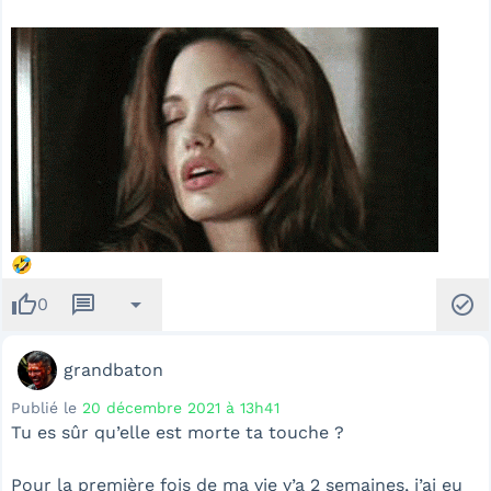
🤣
thumb_up
message
arrow_drop_down
check_circle
0
grandbaton
Publié le
20 décembre 2021 à 13h41
Tu es sûr qu’elle est morte ta touche ?
Pour la première fois de ma vie y’a 2 semaines, j’ai eu