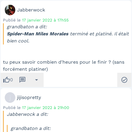
Jabberwock
Publié le
17 janvier 2022 à 17h55
grandbaton a dit:
Spider-Man Miles Morales
terminé et platiné. Il était
bien cool.
tu peux savoir combien d'heures pour le finir ? (sans
forcément platiner)
thumb_up
message
arrow_drop_down
check_circle
0
j
jijisopretty
Publié le
17 janvier 2022 à 21h00
Jabberwock a dit:
grandbaton a dit: