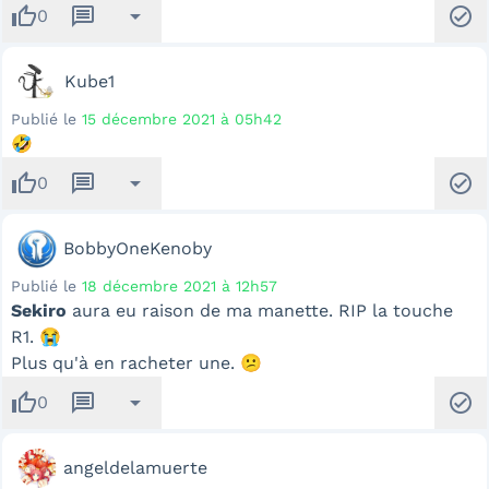
thumb_up
message
arrow_drop_down
check_circle
0
Kube1
Publié le
15 décembre 2021 à 05h42
🤣
thumb_up
message
arrow_drop_down
check_circle
0
BobbyOneKenoby
Publié le
18 décembre 2021 à 12h57
Sekiro
aura eu raison de ma manette. RIP la touche
R1. 😭
Plus qu'à en racheter une. 😕
thumb_up
message
arrow_drop_down
check_circle
0
angeldelamuerte