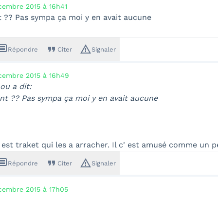
cembre 2015 à 16h41
 ?? Pas sympa ça moi y en avait aucune
ssage
format_quote
warning_amber
Répondre
Citer
Signaler
cembre 2015 à 16h49
u a dit:
t ?? Pas sympa ça moi y en avait aucune
 est traket qui les a arracher. Il c' est amusé comme un pe
ssage
format_quote
warning_amber
Répondre
Citer
Signaler
cembre 2015 à 17h05