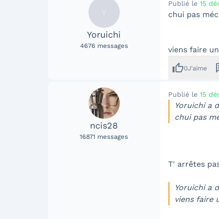
Publié le
15 dé
Y
chui pas mécha
Yoruichi
4676
messages
viens faire un
thumb_up
me
0
J'aime
Publié le
15 dé
Yoruichi a d
chui pas méc
ncis28
16871
messages
T' arrêtes p
Yoruichi a d
viens faire u