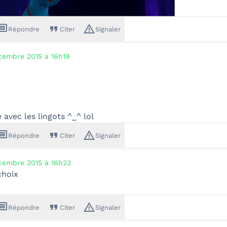
ssage
format_quote
warning_amber
Répondre
Citer
Signaler
cembre 2015 à 16h19
é avec les lingots ^_^ lol
ssage
format_quote
warning_amber
Répondre
Citer
Signaler
cembre 2015 à 16h23
choix
ssage
format_quote
warning_amber
Répondre
Citer
Signaler