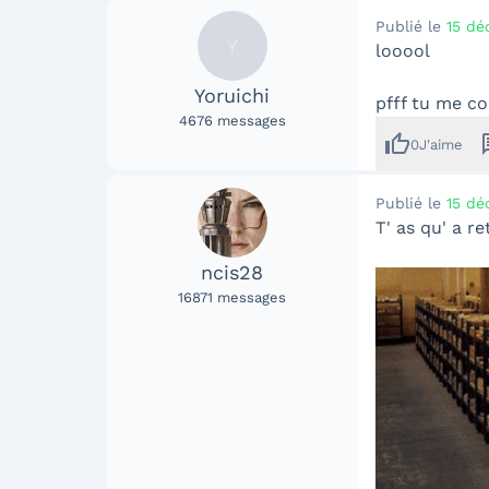
Publié le
15 dé
Y
looool
Yoruichi
pfff tu me cop
4676
messages
thumb_up
me
0
J'aime
Publié le
15 dé
T' as qu' a re
ncis28
16871
messages