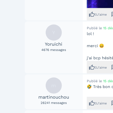
thumb_up
me
0
J'aime
Publié le
15 dé
Y
lol !
Yoruichi
merci 😀
4676
messages
j'ai bcp hésit
thumb_up
me
0
J'aime
Publié le
15 dé
m
🤣 Très bon 
martinouchou
thumb_up
me
26241
messages
0
J'aime