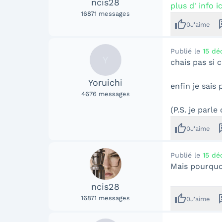
ncis28
plus d' info ic
16871
messages
thumb_up
me
0
J'aime
Publié le
15 dé
Y
chais pas si c
Yoruichi
enfin je sais 
4676
messages
(P.S. je parle
thumb_up
me
0
J'aime
Publié le
15 dé
Mais pourquo
ncis28
thumb_up
me
16871
messages
0
J'aime