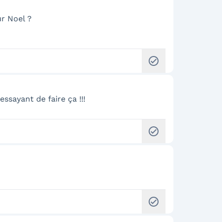
ur Noel ?
check_circle
n essayant de faire ça !!!
check_circle
check_circle