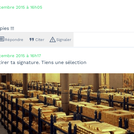
cembre 2015 à 16h05
ies !!!
ssage
format_quote
warning_amber
Répondre
Citer
Signaler
cembre 2015 à 16h17
tirer ta signature. Tiens une sélection