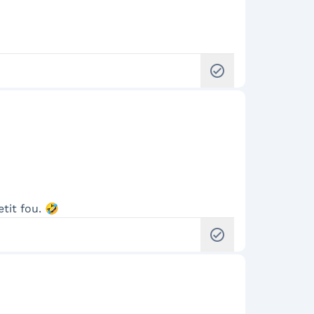
check_circle
tit fou. 🤣
check_circle