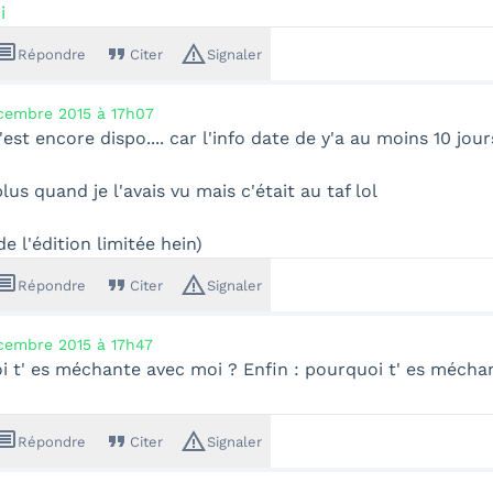
i
ssage
format_quote
warning_amber
Répondre
Citer
Signaler
cembre 2015 à 17h07
'est encore dispo.... car l'info date de y'a au moins 10 jou
plus quand je l'avais vu mais c'était au taf lol
 de l'édition limitée hein)
ssage
format_quote
warning_amber
Répondre
Citer
Signaler
cembre 2015 à 17h47
i t' es méchante avec moi ? Enfin : pourquoi t' es mécha
ssage
format_quote
warning_amber
Répondre
Citer
Signaler