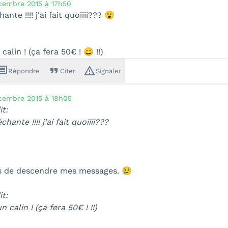
cembre 2015 à 17h50
nte !!!! j'ai fait quoiiii??? 😮
 calin ! (ça fera 50€ ! 😀 !!)
ssage
format_quote
warning_amber
Répondre
Citer
Signaler
cembre 2015 à 18h05
it:
hante !!!! j'ai fait quoiiii???
as de descendre mes messages. 😢
it:
n calin ! (ça fera 50€ ! !!)