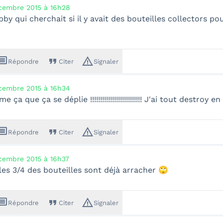
cembre 2015 à 16h28
bby qui cherchait si il y avait des bouteilles collectors po
ssage
format_quote
warning_amber
Répondre
Citer
Signaler
cembre 2015 à 16h34
ça que ça se déplie !!!!!!!!!!!!!!!!!!!!!!!!!! J'ai tout destroy e
ssage
format_quote
warning_amber
Répondre
Citer
Signaler
cembre 2015 à 16h37
es 3/4 des bouteilles sont déjà arracher 🙄
ssage
format_quote
warning_amber
Répondre
Citer
Signaler