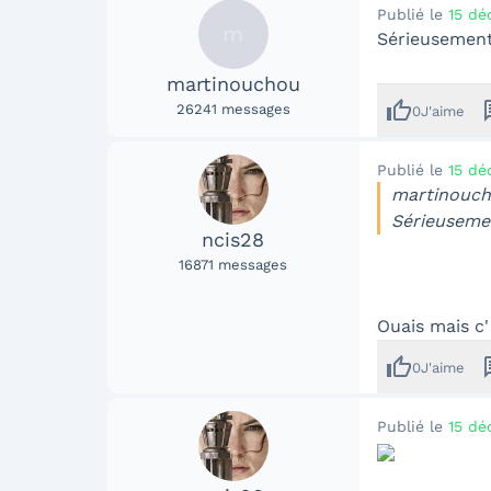
Publié le
15 dé
m
Sérieusement
martinouchou
thumb_up
me
26241
messages
0
J'aime
Publié le
15 dé
martinoucho
Sérieusemen
ncis28
16871
messages
Ouais mais c'
thumb_up
me
0
J'aime
Publié le
15 dé