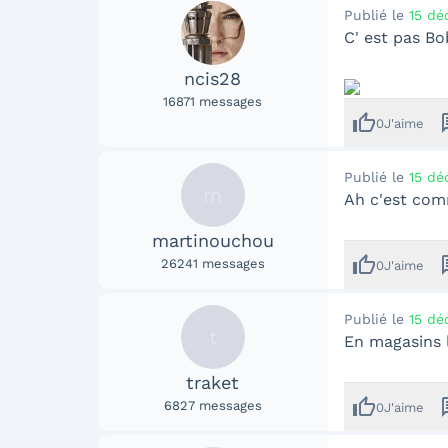
Publié le
15 dé
C' est pas Bo
ncis28
16871
messages
thumb_up
me
0
J'aime
Publié le
15 dé
m
Ah c'est comme 
martinouchou
thumb_up
me
26241
messages
0
J'aime
Publié le
15 dé
t
En magasins l
traket
thumb_up
me
6827
messages
0
J'aime