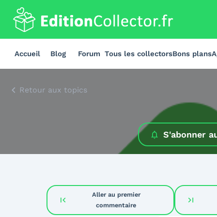
Accueil
Blog
Forum
Tous les collectors
Bons plans
A
Retour aux topics
S'abonner a
Aller au premier
first_page
last_page
commentaire