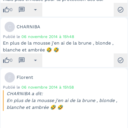
thumb_up
message
arrow_drop_down
check_circle
0
C
CHARNIBA
Publié le
06 novembre 2014 à 15h48
En plus de la mousse j'en ai de la brune , blonde ,
blanche et ambrée 🤣 🤣
thumb_up
message
arrow_drop_down
check_circle
0
F
Florent
Publié le
06 novembre 2014 à 15h58
CHARNIBA a dit:
En plus de la mousse j'en ai de la brune , blonde ,
blanche et ambrée 🤣 🤣