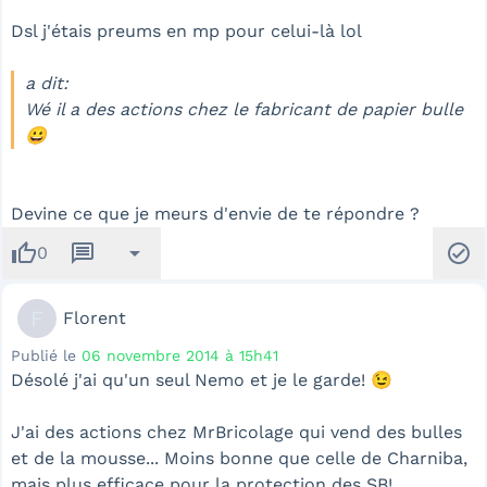
Dsl j'étais preums en mp pour celui-là lol
a dit:
Wé il a des actions chez le fabricant de papier bulle
😀
Devine ce que je meurs d'envie de te répondre ?
thumb_up
message
arrow_drop_down
check_circle
0
F
Florent
Publié le
06 novembre 2014 à 15h41
Désolé j'ai qu'un seul Nemo et je le garde! 😉
J'ai des actions chez MrBricolage qui vend des bulles
et de la mousse... Moins bonne que celle de Charniba,
mais plus efficace pour la protection des SB!