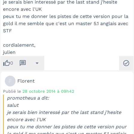
je serais bien interessé par the last stand j'hesite
encore avec l'UK
peux tu me donner les pistes de cette version pour la
gold il me semble que c'est un master 5.1 anglais avec
STF
cordialement,
julien
thumb_up
message
arrow_drop_down
check_circle
0
F
Florent
Publié le
28 octobre 2014 à 09h42
promotheus a dit:
salut
je serais bien interessé par the last stand j'hesite
encore avec l'UK
peux tu me donner les pistes de cette version pour
la gold il me semble que c'est un master 5.1 anglais