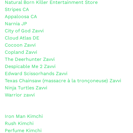
Natural Born Killer Entertainment Store
Stripes CA
Appaloosa CA
Narnia JP
City of God Zavvi
Cloud Atlas DE
Cocoon Zavvi
Copland Zavvi
The Deerhunter Zavvi
Despicable Me 2 Zavvi
Edward Scissorhands Zavvi
Texas Chainsaw (massacre à la tronçoneuse) Zavvi
Ninja Turtles Zavvi
Warrior zavvi
Iron Man Kimchi
Rush Kimchi
Perfume Kimchi