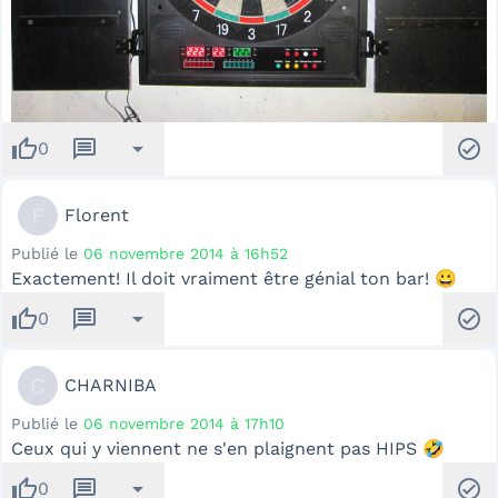
thumb_up
message
arrow_drop_down
check_circle
0
F
Florent
Publié le
06 novembre 2014 à 16h52
Exactement! Il doit vraiment être génial ton bar! 😀
thumb_up
message
arrow_drop_down
check_circle
0
C
CHARNIBA
Publié le
06 novembre 2014 à 17h10
Ceux qui y viennent ne s'en plaignent pas HIPS 🤣
thumb_up
message
arrow_drop_down
check_circle
0