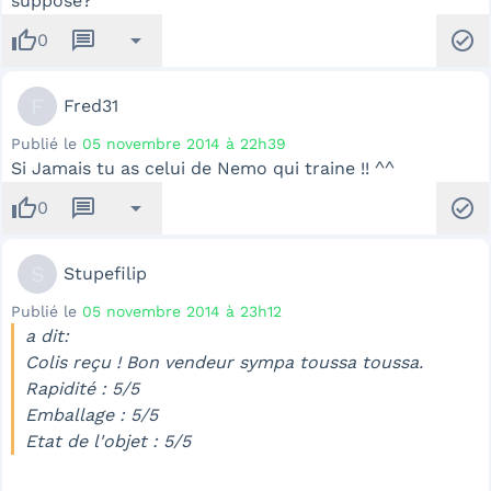
suppose?
thumb_up
message
arrow_drop_down
check_circle
0
F
Fred31
Publié le
05 novembre 2014 à 22h39
Si Jamais tu as celui de Nemo qui traine !! ^^
thumb_up
message
arrow_drop_down
check_circle
0
S
Stupefilip
Publié le
05 novembre 2014 à 23h12
a dit:
Colis reçu ! Bon vendeur sympa toussa toussa.
Rapidité : 5/5
Emballage : 5/5
Etat de l'objet : 5/5