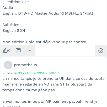
- l'édition Uk :
Audio
English: DTS-HD Master Audio 7.1 (48kHz, 24-bit)
Subtitles
English SDH
Mon édition Gold est déjà vendue par contre...
thumb_up
message
arrow_drop_down
check_circle
0
p
promotheus
Publié le
30 octobre 2014 à 09h57
ah mince tanpis je te prend la UK dans ce cas de toute
manière je regarde en VO sans ST la pluspart du
temps donc ca me gène pas
envoi moi les infos par MP paiment paypal friend je