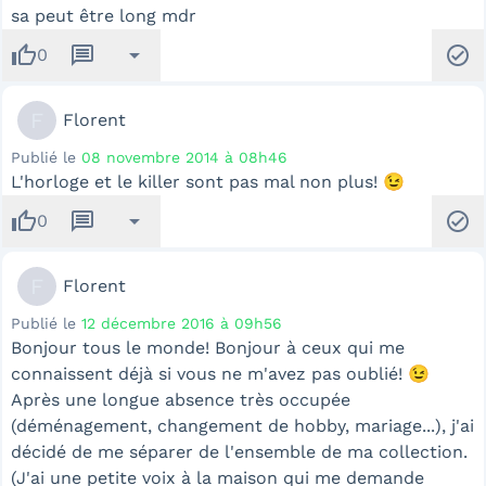
sa peut être long mdr
thumb_up
message
arrow_drop_down
check_circle
0
F
Florent
Publié le
08 novembre 2014 à 08h46
L'horloge et le killer sont pas mal non plus! 😉
thumb_up
message
arrow_drop_down
check_circle
0
F
Florent
Publié le
12 décembre 2016 à 09h56
Bonjour tous le monde! Bonjour à ceux qui me
connaissent déjà si vous ne m'avez pas oublié! 😉
Après une longue absence très occupée
(déménagement, changement de hobby, mariage...), j'ai
décidé de me séparer de l'ensemble de ma collection.
(J'ai une petite voix à la maison qui me demande