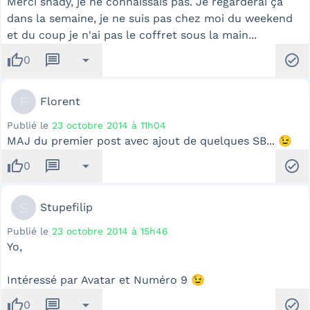
Merci shady, je ne connaissais pas. Je regarderai ça
dans la semaine, je ne suis pas chez moi du weekend
et du coup je n'ai pas le coffret sous la main...
thumb_up
message
arrow_drop_down
check_circle
0
F
Florent
Publié le
23 octobre 2014 à 11h04
MAJ du premier post avec ajout de quelques SB... 😉
thumb_up
message
arrow_drop_down
check_circle
0
S
Stupefilip
Publié le
23 octobre 2014 à 15h46
Yo,
Intéressé par Avatar et Numéro 9 😉
thumb_up
message
arrow_drop_down
check_circle
0