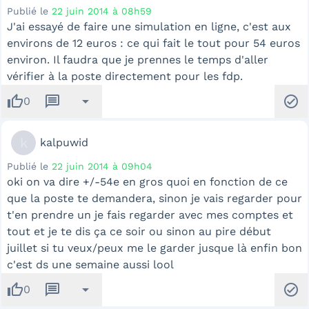
Publié le
22 juin 2014 à 08h59
J'ai essayé de faire une simulation en ligne, c'est aux
environs de 12 euros : ce qui fait le tout pour 54 euros
environ. Il faudra que je prennes le temps d'aller
vérifier à la poste directement pour les fdp.
thumb_up
message
arrow_drop_down
check_circle
0
k
kalpuwid
Publié le
22 juin 2014 à 09h04
oki on va dire +/-54e en gros quoi en fonction de ce
que la poste te demandera, sinon je vais regarder pour
t'en prendre un je fais regarder avec mes comptes et
tout et je te dis ça ce soir ou sinon au pire début
juillet si tu veux/peux me le garder jusque là enfin bon
c'est ds une semaine aussi lool
thumb_up
message
arrow_drop_down
check_circle
0