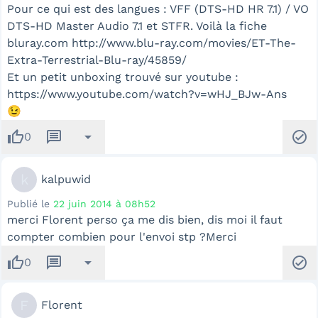
Pour ce qui est des langues : VFF (DTS-HD HR 7.1) / VO
DTS-HD Master Audio 7.1 et STFR. Voilà la fiche
bluray.com
http://www.blu-ray.com/movies/ET-The-
Extra-Terrestrial-Blu-ray/45859/
Et un petit unboxing trouvé sur youtube :
https://www.youtube.com/watch?v=wHJ_BJw-Ans
😉
thumb_up
message
arrow_drop_down
check_circle
0
k
kalpuwid
Publié le
22 juin 2014 à 08h52
merci Florent perso ça me dis bien, dis moi il faut
compter combien pour l'envoi stp ?Merci
thumb_up
message
arrow_drop_down
check_circle
0
F
Florent