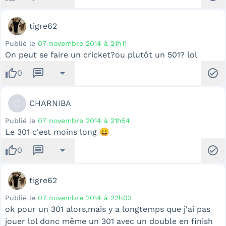
tigre62
Publié le
07 novembre 2014 à 21h11
On peut se faire un cricket?ou plutôt un 501? lol
thumb_up
message
arrow_drop_down
check_circle
0
C
CHARNIBA
Publié le
07 novembre 2014 à 21h54
Le 301 c'est moins long 😀
thumb_up
message
arrow_drop_down
check_circle
0
tigre62
Publié le
07 novembre 2014 à 22h03
ok pour un 301 alors,mais y a longtemps que j'ai pas
jouer lol donc même un 301 avec un double en finish