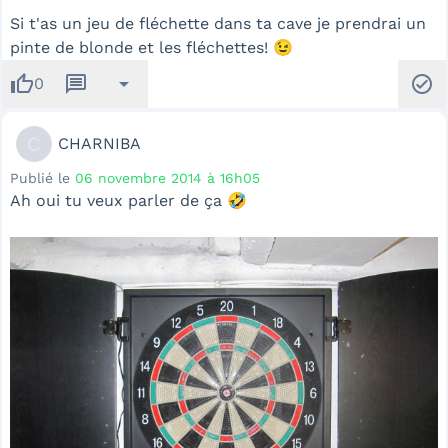
Si t'as un jeu de fléchette dans ta cave je prendrai un
pinte de blonde et les fléchettes! 😉
thumb_up
message
arrow_drop_down
check_circle
0
C
CHARNIBA
Publié le
06 novembre 2014 à 16h05
Ah oui tu veux parler de ça 🤣