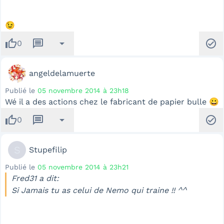
😉
thumb_up
message
arrow_drop_down
check_circle
0
angeldelamuerte
Publié le
05 novembre 2014 à 23h18
Wé il a des actions chez le fabricant de papier bulle 😀
thumb_up
message
arrow_drop_down
check_circle
0
S
Stupefilip
Publié le
05 novembre 2014 à 23h21
Fred31 a dit:
Si Jamais tu as celui de Nemo qui traine !! ^^