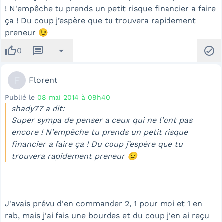
! N'empêche tu prends un petit risque financier a faire
ça ! Du coup j’espère que tu trouvera rapidement
preneur 😉
thumb_up
message
arrow_drop_down
check_circle
0
F
Florent
Publié le
08 mai 2014 à 09h40
shady77 a dit:
Super sympa de penser a ceux qui ne l'ont pas
encore ! N'empêche tu prends un petit risque
financier a faire ça ! Du coup j’espère que tu
trouvera rapidement preneur 😉
J'avais prévu d'en commander 2, 1 pour moi et 1 en
rab, mais j'ai fais une bourdes et du coup j'en ai reçu