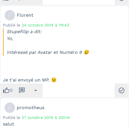
F
Florent
Publié le
24 octobre 2014 à 11h43
Stupefilip a dit:
Yo,
Intéressé par Avatar et Numéro 9 😉
Je t'ai envoyé un MP. 😉
thumb_up
message
arrow_drop_down
check_circle
0
p
promotheus
Publié le
27 octobre 2014 à 20h14
salut