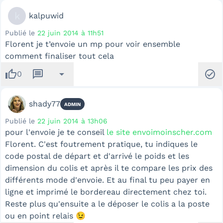
k
kalpuwid
Publié le
22 juin 2014 à 11h51
Florent je t’envoie un mp pour voir ensemble
comment finaliser tout cela
thumb_up
message
arrow_drop_down
check_circle
0
shady77
ADMIN
Publié le
22 juin 2014 à 13h06
pour l'envoie je te conseil
le site envoimoinscher.com
Florent. C'est foutrement pratique, tu indiques le
code postal de départ et d'arrivé le poids et les
dimension du colis et après il te compare les prix des
différents mode d'envoie. Et au final tu peu payer en
ligne et imprimé le bordereau directement chez toi.
Reste plus qu'ensuite a le déposer le colis a la poste
ou en point relais 😉