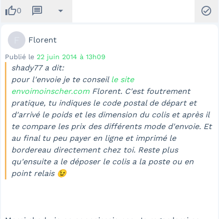
thumb_up
message
arrow_drop_down
check_circle
0
F
Florent
Publié le
22 juin 2014 à 13h09
shady77 a dit:
pour l'envoie je te conseil
le site
envoimoinscher.com
Florent. C'est foutrement
pratique, tu indiques le code postal de départ et
d'arrivé le poids et les dimension du colis et après il
te compare les prix des différents mode d'envoie. Et
au final tu peu payer en ligne et imprimé le
bordereau directement chez toi. Reste plus
qu'ensuite a le déposer le colis a la poste ou en
point relais 😉