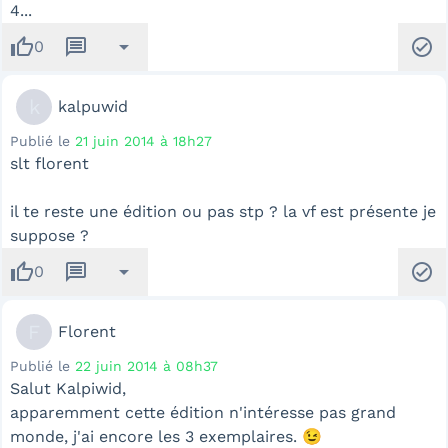
4...
thumb_up
message
arrow_drop_down
check_circle
0
k
kalpuwid
Publié le
21 juin 2014 à 18h27
slt florent
il te reste une édition ou pas stp ? la vf est présente je
suppose ?
thumb_up
message
arrow_drop_down
check_circle
0
F
Florent
Publié le
22 juin 2014 à 08h37
Salut Kalpiwid,
apparemment cette édition n'intéresse pas grand
monde, j'ai encore les 3 exemplaires. 😉